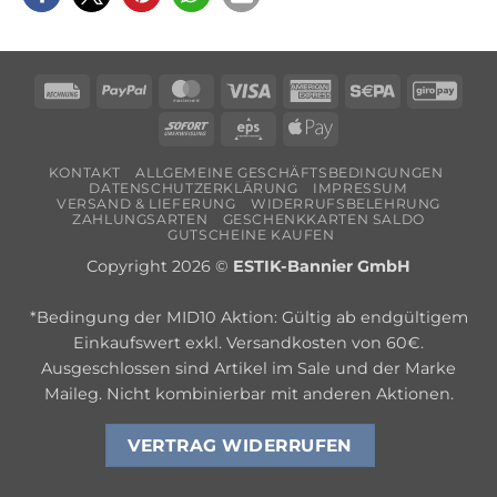
Rechung
PayPal
MasterCard
Visa
American
Sepa
Giro
Express
Sofort
Eps
Apple
Pay
KONTAKT
ALLGEMEINE GESCHÄFTSBEDINGUNGEN
DATENSCHUTZERKLÄRUNG
IMPRESSUM
VERSAND & LIEFERUNG
WIDERRUFSBELEHRUNG
ZAHLUNGSARTEN
GESCHENKKARTEN SALDO
GUTSCHEINE KAUFEN
Copyright 2026 ©
ESTIK-Bannier GmbH
*Bedingung der MID10 Aktion: Gültig ab endgültigem
Einkaufswert exkl. Versandkosten von 60€.
Ausgeschlossen sind Artikel im Sale und der Marke
Maileg. Nicht kombinierbar mit anderen Aktionen.
VERTRAG WIDERRUFEN