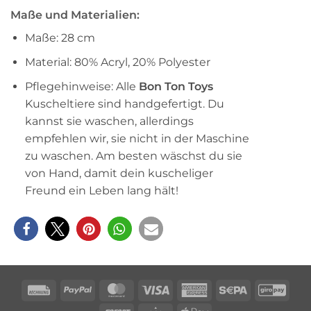
Maße und Materialien:
Maße: 28 cm
Material: 80% Acryl, 20% Polyester
Pflegehinweise: Alle
Bon Ton Toys
Kuscheltiere sind handgefertigt. Du
kannst sie waschen, allerdings
empfehlen wir, sie nicht in der Maschine
zu waschen. Am besten wäschst du sie
von Hand, damit dein kuscheliger
Freund ein Leben lang hält!
Rechung
PayPal
MasterCard
Visa
American
Sepa
Giro
Express