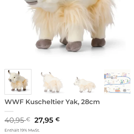
WWF Kuscheltier Yak, 28cm
Ursprünglicher
Aktueller
40,95
27,95
€
€
Preis
Preis
Enthält 19% MwSt.