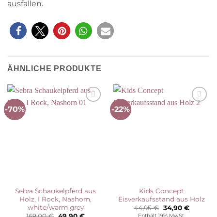
ausfallen.
ÄHNLICHE PRODUKTE
-70%
-22%
Auf die
Auf die
Wunschliste
Wunschliste
Sebra Schaukelpferd aus
Kids Concept
Holz, I Rock, Nashorn,
Eisverkaufsstand aus Holz
white/warm grey
Ursprünglicher
Aktuelle
44,95
€
34,90
€
Preis
Preis
Ursprünglicher
Aktueller
169,00
€
49,90
€
Enthält 19% MwSt.