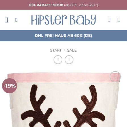
Zum
10% RABATT: MID10
(ab 60€, ohne Sale*)
Inhalt
springen
DHL FREI HAUS AB 60€ (DE)
START
/
SALE
-19%
Auf die
Wunschliste