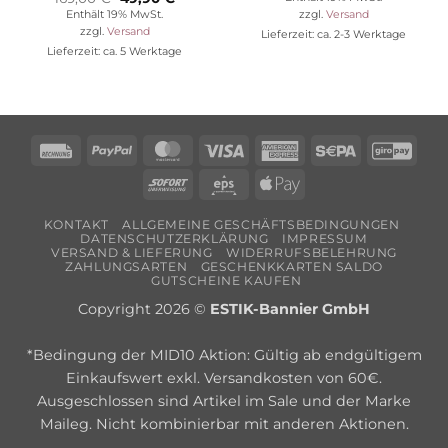
war:
ist:
Preis
Preis
Enthält 19% MwSt.
zzgl.
Versand
44,95 €
34,90 €.
war:
ist:
zzgl.
Versand
Lieferzeit: ca. 2-3 Werktage
169,00 €
49,90 €.
Lieferzeit: ca. 5 Werktage
Rechung
PayPal
MasterCard
Visa
American
Sepa
Giro
Express
Sofort
Eps
Apple
Pay
KONTAKT
ALLGEMEINE GESCHÄFTSBEDINGUNGEN
DATENSCHUTZERKLÄRUNG
IMPRESSUM
VERSAND & LIEFERUNG
WIDERRUFSBELEHRUNG
ZAHLUNGSARTEN
GESCHENKKARTEN SALDO
GUTSCHEINE KAUFEN
Copyright 2026 ©
ESTIK-Bannier GmbH
*Bedingung der MID10 Aktion: Gültig ab endgültigem
Einkaufswert exkl. Versandkosten von 60€.
Ausgeschlossen sind Artikel im Sale und der Marke
Maileg. Nicht kombinierbar mit anderen Aktionen.