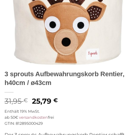
3 sprouts Aufbewahrungskorb Rentier,
h40cm / ø43cm
Ursprünglicher
Aktueller
31,95
25,79
€
€
Preis
Preis
Enthält 19% MwSt.
war:
ist:
ab 50€
versandkosten
frei
31,95 €
25,79 €.
GTIN: 812895000429
Der 3 sprouts Aufbewahrungskorb Rentier schafft