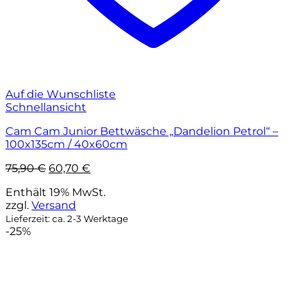
Auf die Wunschliste
Schnellansicht
Cam Cam Junior Bettwäsche „Dandelion Petrol“ –
100x135cm / 40x60cm
Ursprünglicher
Aktueller
75,90
€
60,70
€
Preis
Preis
Enthält 19% MwSt.
war:
ist:
zzgl.
Versand
75,90 €
60,70 €.
Lieferzeit: ca. 2-3 Werktage
-25%