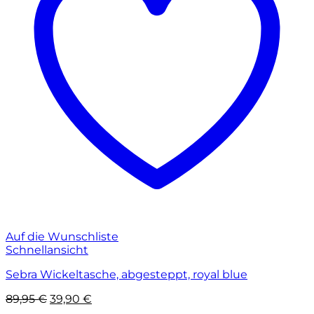
Auf die Wunschliste
Schnellansicht
Sebra Wickeltasche, abgesteppt, royal blue
Ursprünglicher
Aktueller
89,95
€
39,90
€
Preis
Preis