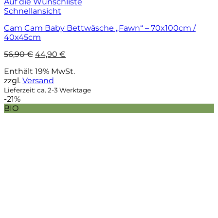
Auf die Wunschliste
Schnellansicht
Cam Cam Baby Bettwäsche „Fawn“ – 70x100cm /
40x45cm
Ursprünglicher
Aktueller
56,90
€
44,90
€
Preis
Preis
Enthält 19% MwSt.
war:
ist:
zzgl.
Versand
56,90 €
44,90 €.
Lieferzeit: ca. 2-3 Werktage
-21%
BIO