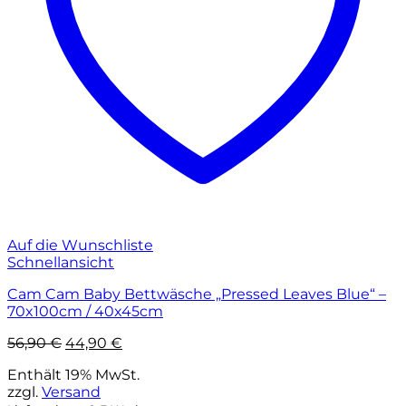
Auf die Wunschliste
Schnellansicht
Cam Cam Baby Bettwäsche „Pressed Leaves Blue“ –
70x100cm / 40x45cm
Ursprünglicher
Aktueller
56,90
€
44,90
€
Preis
Preis
Enthält 19% MwSt.
war:
ist:
zzgl.
Versand
56,90 €
44,90 €.