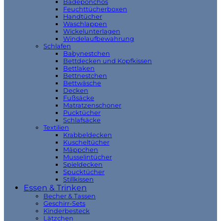
Badeponchos
Feuchttücherboxen
Handtücher
Waschlappen
Wickelunterlagen
Windelaufbewahrung
Schlafen
Babynestchen
Bettdecken und Kopfkissen
Bettlaken
Bettnestchen
Bettwäsche
Decken
Fußsäcke
Matratzenschoner
Pucktücher
Schlafsäcke
Textilien
Krabbeldecken
Kuscheltücher
Mäppchen
Musselintücher
Spieldecken
Spucktücher
Stillkissen
Essen & Trinken
Becher & Tassen
Geschirr-Sets
Kinderbesteck
Lätzchen