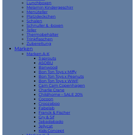
Lunchboxen
Melamin Kindergeschirr
Menüteller
Platzdeckchen
Schalen
Schnuller & -boxen
Teller
Thermobehälter
Trinkflaschen
Zubereitung
Marken
Marken A-K
3 sprouts
ASOBU
Banwood
Bon Ton Toys x Miffy
Bon Ton Toys x Peanuts
Bon Ton Toys x WWF
Cam Cam Copenhagen
Charlie Crane
Childhome – SALE 20%
Cocoon
Croozaboo
Fabelab
Franck & Fischer
Gry & Sif
Jabadabado
Jellycat
Kids Concept