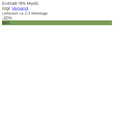
Enthält 19% MwSt.
war:
ist:
zzgl.
Versand
89,95 €
39,90 €.
Lieferzeit: ca. 2-3 Werktage
-20%
BIO