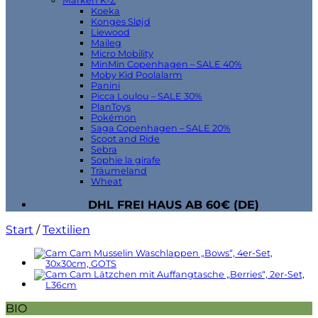
Marken K-Z
Koeka
Konges Sløjd
Liewood
Maileg
Micro Mobility
MinMin Copenhagen – SALE 40%
Moby Kid Poolalarm
Panini
Picca Loulou – SALE 30%
PlanToys
Pokémon
Saga Copenhagen – SALE 20%
Scoot and Ride
Sebra
Sophie la girafe
Träumeland
Wheat
DHL FREI HAUS AB 60€ (DE)
Start
/
Textilien
BIO