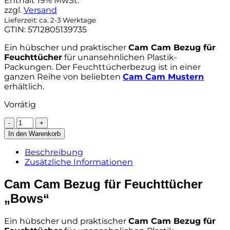
Enthält 19% MwSt.
zzgl.
Versand
Lieferzeit: ca. 2-3 Werktage
GTIN: 5712805139735
Ein hübscher und praktischer
Cam Cam Bezug für
Feuchttücher
für unansehnlichen Plastik-
Packungen. Der Feuchttücherbezug ist in einer
ganzen Reihe von beliebten
Cam Cam Mustern
erhältlich.
Vorrätig
Cam
Cam
In den Warenkorb
Bezug
für
Beschreibung
Feuchttücher
Zusätzliche Informationen
„Bows“,
22x16,5cm,
Cam Cam Bezug für Feuchttücher
GOTS
„Bows“
Menge
Ein hübscher und praktischer
Cam Cam Bezug für