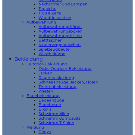
Nachlichter und Lampen
Teppiche
Tipis & Zelte
Wanddekoration
Aufbewahrung
Aufbewahrungskörbe
Aufbewahrungsboxen
Aufbewahrungskisten
Betttaschen
Kinderwagentaschen
Spielzeugbeutel
Wäschekörbe
Bekleidung
Outdoor-Bekleidung
Dicke Outdoor-Bekleidung
Jacken
Regenbekleidung
Schneeanzüge, Jacken, Hosen
Thermobekleidung
Westen
Badebekleidung
Badeanzüge
Badehosen
Bikinis
Schwimmhilfen
Schwimm-Jumpsuits
Schwimm T-Shirts
Kleidung
Bodys