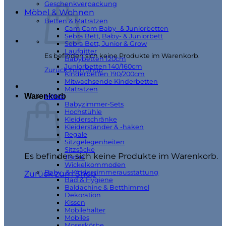
Geschenkverpackung
Möbel & Wohnen
Betten & Matratzen
Cam Cam Baby- & Juniorbetten
Sebra Bett, Baby- & Juniorbett
Sebra Bett, Junior & Grow
Laufgitter
Es befinden sich keine Produkte im Warenkorb.
Babybetten 120cm
Juniorbetten 140/160cm
Zurück zum Shop
Kinderbetten 190/200cm
Mitwachsende Kinderbetten
Matratzen
Warenkorb
Möbel
Babyzimmer-Sets
Hochstühle
Kleiderschränke
Kleiderständer & -haken
Regale
Sitzgelegenheiten
Sitzsäcke
Es befinden sich keine Produkte im Warenkorb.
Tische
Wickelkommoden
Baby- & Kinderzimmerausstattung
Zurück zum Shop
Bad & Hygiene
Baldachine & Betthimmel
Dekoration
Kissen
Mobilehalter
Mobiles
Moseskörbe