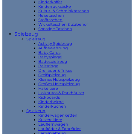
Kinderkoffer
Kinderrucksäcke
Kultur- & Schminktaschen
Reisetaschen
Stofftaschen
Wickeltaschen & Zubehör
Sonstige Taschen
Spielzeug
Spielzeug
Activity Spielzeug
Aufbewahrung
Baby Cards
Babyspiegel
Badespielzeug
Beissringe
Dreiräder & Trikes
Greifspielzeug
Kleines Holzspielzeug
Großes Holzspielzeug
Häkeltiere
Holzautos & Parkhäuser
Kickboards
Kinderhelme
Kinderküchen
Spielzeug
Kinderwagenketten
Kuscheltiere
Lauflernwagen
Laufräder & Fahrräder
Lernspielzeug