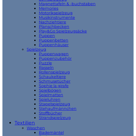
Magnettafeln & -buchstaben
Memories
Motorikspielzeug
Musikinstrumente
Nachziehtiere
Planschbecken
Play&Go Spielzeugsäcke
Puppen
Puppenbetten
Puppenhäuser
Spielzeug
Puppenwagen
Puppenzubehör
Puzzle
Rasseln
Rollenspielzeug
Schaukeltiere
Schmusetücher
Sophie la girafe
Spielbögen
Spielmatten
Spieluhren
Stapelspielzeug
Stehaufmännchen
Stoffbücher
Strandspielzeug
Textilien
Waschen
Bademäntel