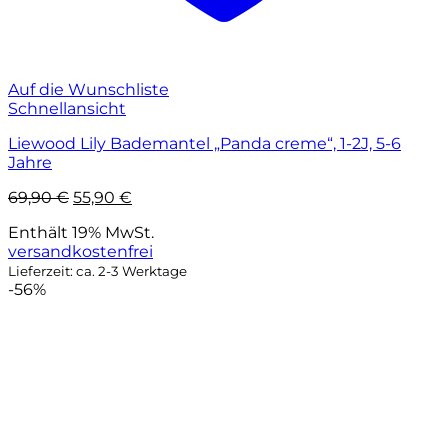
Auf die Wunschliste
Schnellansicht
Liewood Lily Bademantel „Panda creme“, 1-2J, 5-6
Jahre
Ursprünglicher
Aktueller
69,90
€
55,90
€
Preis
Preis
Enthält 19% MwSt.
war:
ist:
versandkostenfrei
69,90 €
55,90 €.
Lieferzeit: ca. 2-3 Werktage
-56%