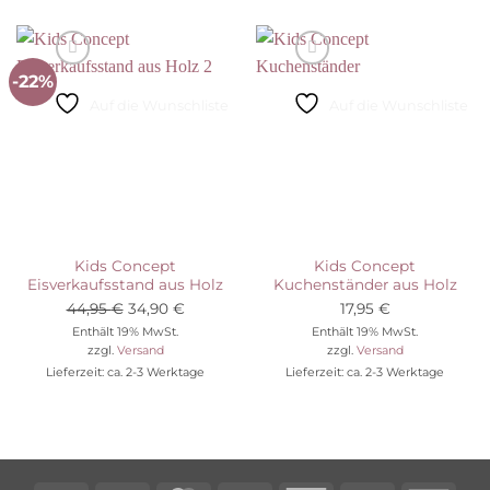
-22%
Auf die Wunschliste
Auf die Wunschliste
Kids Concept
Kids Concept
Eisverkaufsstand aus Holz
Kuchenständer aus Holz
Ursprünglicher
Aktueller
44,95
€
34,90
€
17,95
€
Preis
Preis
Enthält 19% MwSt.
Enthält 19% MwSt.
zzgl.
Versand
zzgl.
Versand
war:
ist:
Lieferzeit: ca. 2-3 Werktage
Lieferzeit: ca. 2-3 Werktage
44,95 €
34,90 €.