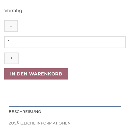
Vorrätig
Cam
Cam
Lama
Kuscheltier
„Puder“,
OCS,
IN DEN WARENKORB
20x20cm
Menge
BESCHREIBUNG
ZUSÄTZLICHE INFORMATIONEN