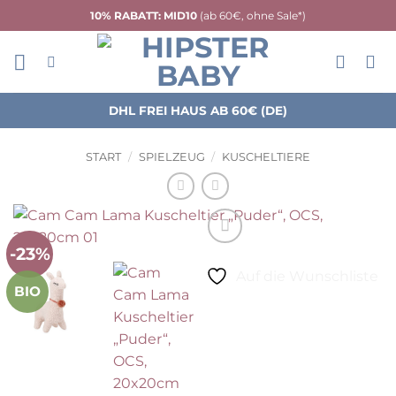
Zum
10% RABATT: MID10
(ab 60€, ohne Sale*)
Inhalt
springen
DHL FREI HAUS AB 60€ (DE)
START
/
SPIELZEUG
/
KUSCHELTIERE
-23%
Auf die Wunschliste
BIO