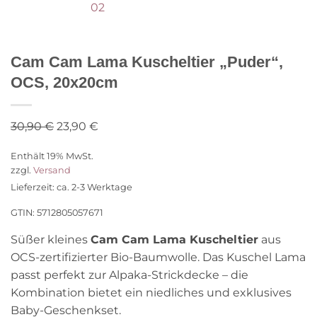
Cam Cam Lama Kuscheltier „Puder“,
OCS, 20x20cm
Ursprünglicher
Aktueller
30,90
€
23,90
€
Preis
Preis
Enthält 19% MwSt.
war:
ist:
zzgl.
Versand
30,90 €
23,90 €.
Lieferzeit: ca. 2-3 Werktage
GTIN: 5712805057671
Süßer kleines
Cam Cam Lama Kuscheltier
aus
OCS-zertifizierter Bio-Baumwolle. Das Kuschel Lama
passt perfekt zur Alpaka-Strickdecke – die
Kombination bietet ein niedliches und exklusives
Baby-Geschenkset.