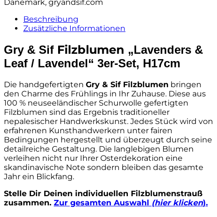
Dänemark, gryandsif.com
„Lavenders
&
Beschreibung
Leaf
Zusätzliche Informationen
/
Lavendel“
Filzblumen
Gry & Sif
„Lavenders &
3er-
Leaf / Lavendel“ 3er-Set, H17cm
Set,
H17cm
Menge
Die handgefertigten
Gry & Sif Filzblumen
bringen
den Charme des Frühlings in Ihr Zuhause. Diese aus
100 % neuseeländischer Schurwolle gefertigten
Filzblumen sind das Ergebnis traditioneller
nepalesischer Handwerkskunst. Jedes Stück wird von
erfahrenen Kunsthandwerkern unter fairen
Bedingungen hergestellt und überzeugt durch seine
detailreiche Gestaltung. Die langlebigen Blumen
verleihen nicht nur Ihrer Osterdekoration eine
skandinavische Note sondern bleiben das gesamte
Jahr ein Blickfang.
Stelle Dir Deinen individuellen Filzblumenstrauß
zusammen.
Zur gesamten Auswahl
(hier klicken
).