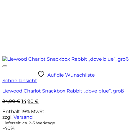
Auf die Wunschliste
Schnellansicht
Liewood Charlot Snackbox Rabbit „dove blue“, groß
Ursprünglicher
Aktueller
24,90
€
14,90
€
Preis
Preis
Enthält 19% MwSt.
war:
ist:
zzgl.
Versand
24,90 €
14,90 €.
Lieferzeit: ca. 2-3 Werktage
-40%