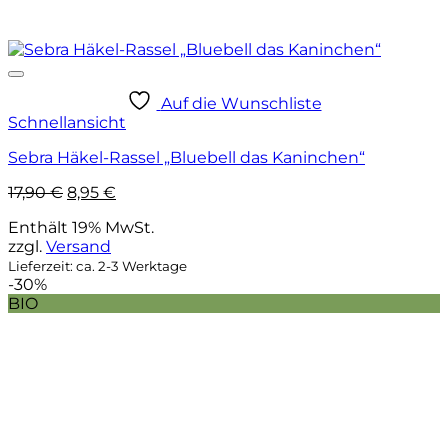
Auf die Wunschliste
Schnellansicht
Sebra Häkel-Rassel „Bluebell das Kaninchen“
Ursprünglicher
Aktueller
17,90
€
8,95
€
Preis
Preis
Enthält 19% MwSt.
war:
ist:
zzgl.
Versand
17,90 €
8,95 €.
Lieferzeit: ca. 2-3 Werktage
-30%
BIO