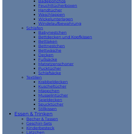
Badeponchos
Feuchttücherboxen
Handtücher
Waschlappen
Wickelunterlagen
Windelaufbewahrung
Schlafen
Babynestchen
Bettdecken und Kopfkissen
Bettlaken
Bettnestchen
Bettwäsche
Decken
Fußsäcke
Matratzenschoner
Pucktücher
Schlafsäcke
Textilien
Krabbeldecken
Kuscheltücher
Mäppchen
Musselintücher
Spieldecken
Spucktücher
Stillkissen
Essen & Trinken
Becher & Tassen
Geschirr-Sets
Kinderbesteck
Lätzchen