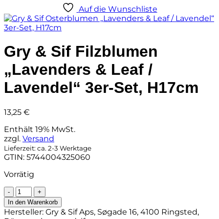
Auf die Wunschliste
Gry & Sif Filzblumen
„Lavenders & Leaf /
Lavendel“ 3er-Set, H17cm
13,25
€
Enthält 19% MwSt.
zzgl.
Versand
Lieferzeit: ca. 2-3 Werktage
GTIN: 5744004325060
Vorrätig
Gry
&
In den Warenkorb
Sif
Hersteller:
Gry & Sif Aps, Søgade 16, 4100 Ringsted,
Filzblumen