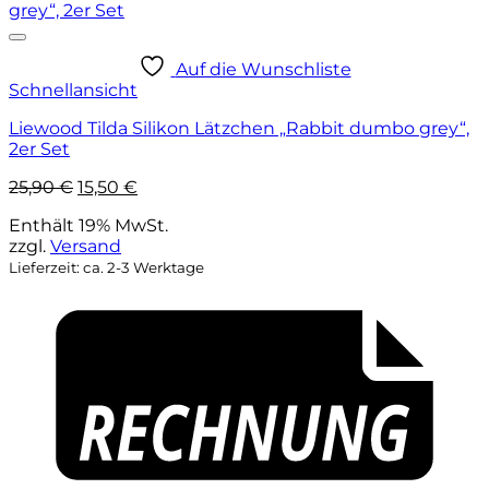
Auf die Wunschliste
Schnellansicht
Liewood Tilda Silikon Lätzchen „Rabbit dumbo grey“,
2er Set
Ursprünglicher
Aktueller
25,90
€
15,50
€
Preis
Preis
Enthält 19% MwSt.
war:
ist:
zzgl.
Versand
25,90 €
15,50 €.
Lieferzeit: ca. 2-3 Werktage