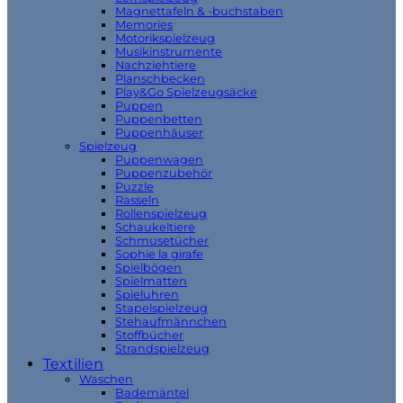
Magnettafeln & -buchstaben
Memories
Motorikspielzeug
Musikinstrumente
Nachziehtiere
Planschbecken
Play&Go Spielzeugsäcke
Puppen
Puppenbetten
Puppenhäuser
Spielzeug
Puppenwagen
Puppenzubehör
Puzzle
Rasseln
Rollenspielzeug
Schaukeltiere
Schmusetücher
Sophie la girafe
Spielbögen
Spielmatten
Spieluhren
Stapelspielzeug
Stehaufmännchen
Stoffbücher
Strandspielzeug
Textilien
Waschen
Bademäntel