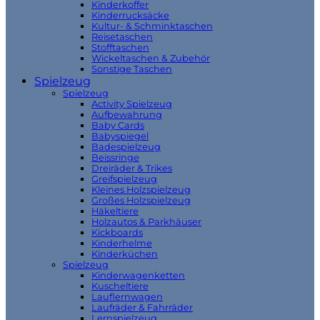
Kinderkoffer
Kinderrucksäcke
Kultur- & Schminktaschen
Reisetaschen
Stofftaschen
Wickeltaschen & Zubehör
Sonstige Taschen
Spielzeug
Spielzeug
Activity Spielzeug
Aufbewahrung
Baby Cards
Babyspiegel
Badespielzeug
Beissringe
Dreiräder & Trikes
Greifspielzeug
Kleines Holzspielzeug
Großes Holzspielzeug
Häkeltiere
Holzautos & Parkhäuser
Kickboards
Kinderhelme
Kinderküchen
Spielzeug
Kinderwagenketten
Kuscheltiere
Lauflernwagen
Laufräder & Fahrräder
Lernspielzeug