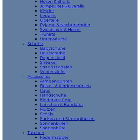
Hosen & Shorts
Jumpsuites & Overalls
Kleider
Leggins
Oberteile
Pyjama & Nachthemden
Sweatshirts & Hosen
T-Shirts
Unterwäsche
Schuhe
Babyschuhe
Hausschuhe
Regenstiefel
Sneaker
Strandsandalen
Winterstiefel
Accessoires
Armbanduhren
Bastel- & Kinderschürzen
Caps
Handschuhe
Kinderkostüme
Lätzchen & Bandana
Mützen
Schals
Socken und Strumpfhosen
Sonnenbrillen
Sonnenhüte
Taschen
Federmappen