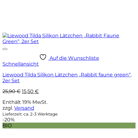
Auf die Wunschliste
Schnellansicht
Liewood Tilda Silikon Lätzchen „Rabbit faune green“,
2er Set
Ursprünglicher
Aktueller
25,90
€
15,50
€
Preis
Preis
Enthält 19% MwSt.
war:
ist:
zzgl.
Versand
25,90 €
15,50 €.
Lieferzeit: ca. 2-3 Werktage
-20%
BIO