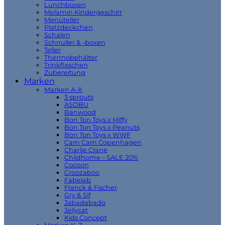
Lunchboxen
Melamin Kindergeschirr
Menüteller
Platzdeckchen
Schalen
Schnuller & -boxen
Teller
Thermobehälter
Trinkflaschen
Zubereitung
Marken
Marken A-K
3 sprouts
ASOBU
Banwood
Bon Ton Toys x Miffy
Bon Ton Toys x Peanuts
Bon Ton Toys x WWF
Cam Cam Copenhagen
Charlie Crane
Childhome – SALE 20%
Cocoon
Croozaboo
Fabelab
Franck & Fischer
Gry & Sif
Jabadabado
Jellycat
Kids Concept