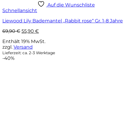
Auf die Wunschliste
Schnellansicht
Liewood Lily Bademantel „Rabbit rose“ Gr. 1-8 Jahre
Ursprünglicher
Aktueller
69,90
€
55,90
€
Preis
Preis
Enthält 19% MwSt.
war:
ist:
zzgl.
Versand
69,90 €
55,90 €.
Lieferzeit: ca. 2-3 Werktage
-40%