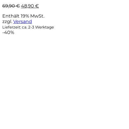
Ursprünglicher
Aktueller
69,90
€
48,90
€
Preis
Preis
Enthält 19% MwSt.
war:
ist:
zzgl.
Versand
69,90 €
48,90 €.
Lieferzeit: ca. 2-3 Werktage
-40%