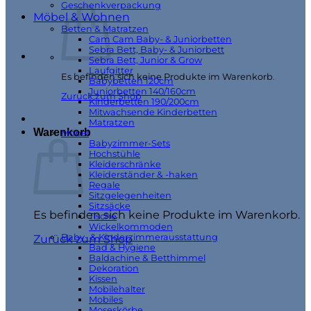
Geschenkverpackung
Möbel & Wohnen
Betten & Matratzen
Cam Cam Baby- & Juniorbetten
Sebra Bett, Baby- & Juniorbett
Sebra Bett, Junior & Grow
Laufgitter
Es befinden sich keine Produkte im Warenkorb.
Babybetten 120cm
Juniorbetten 140/160cm
Zurück zum Shop
Kinderbetten 190/200cm
Mitwachsende Kinderbetten
Matratzen
Warenkorb
Möbel
Babyzimmer-Sets
Hochstühle
Kleiderschränke
Kleiderständer & -haken
Regale
Sitzgelegenheiten
Sitzsäcke
Es befinden sich keine Produkte im Warenkorb.
Tische
Wickelkommoden
Baby- & Kinderzimmerausstattung
Zurück zum Shop
Bad & Hygiene
Baldachine & Betthimmel
Dekoration
Kissen
Mobilehalter
Mobiles
Moseskörbe