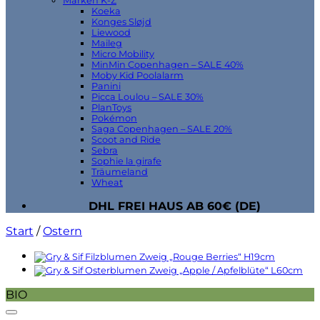
Marken K-Z
Koeka
Konges Sløjd
Liewood
Maileg
Micro Mobility
MinMin Copenhagen – SALE 40%
Moby Kid Poolalarm
Panini
Picca Loulou – SALE 30%
PlanToys
Pokémon
Saga Copenhagen – SALE 20%
Scoot and Ride
Sebra
Sophie la girafe
Träumeland
Wheat
DHL FREI HAUS AB 60€ (DE)
Start
/
Ostern
BIO