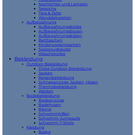
Nachlichter und Lampen
Teppiche
Tipis & Zelte
Wanddekoration
Aufbewahrung
Aufbewahrungskörbe
Aufbewahrungsboxen
Aufbewahrungskisten
Betttaschen
Kinderwagentaschen
Spielzeugbeutel
Wäschekörbe
Bekleidung
Outdoor-Bekleidung
Dicke Outdoor-Bekleidung
Jacken
Regenbekleidung
Schneeanzüge, Jacken, Hosen
Thermobekleidung
Westen
Badebekleidung
Badeanzüge
Badehosen
Bikinis
Schwimmhilfen
Schwimm-Jumpsuits
Schwimm T-Shirts
Kleidung
Bodys