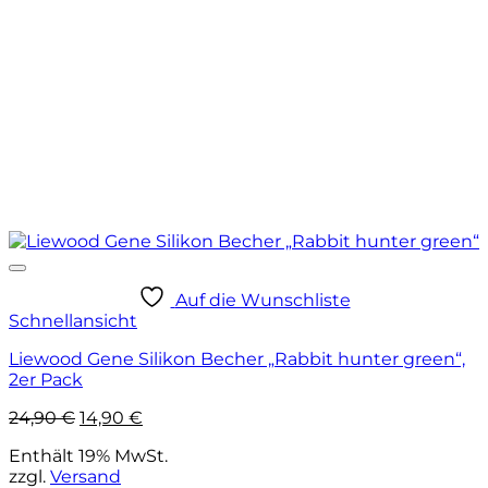
Auf die Wunschliste
Schnellansicht
Liewood Gene Silikon Becher „Rabbit hunter green“,
2er Pack
Ursprünglicher
Aktueller
24,90
€
14,90
€
Preis
Preis
Enthält 19% MwSt.
war:
ist:
zzgl.
Versand
24,90 €
14,90 €.