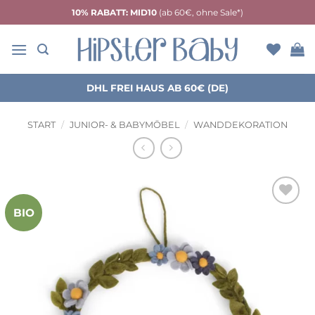
Zum
10% RABATT: MID10
(ab 60€, ohne Sale*)
Inhalt
springen
DHL FREI HAUS AB 60€ (DE)
START
/
JUNIOR- & BABYMÖBEL
/
WANDDEKORATION
BIO
Auf die
Wunschliste