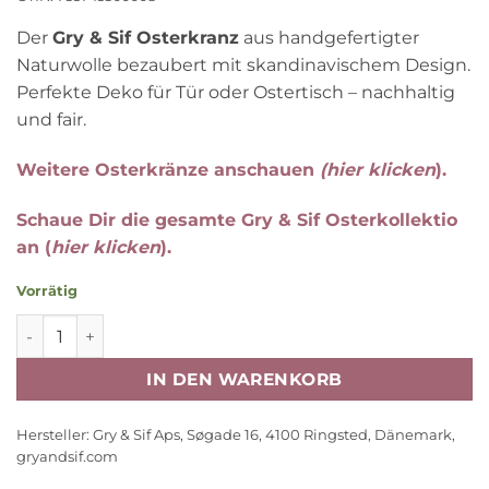
Der
Gry & Sif Osterkranz
aus handgefertigter
Naturwolle bezaubert mit skandinavischem Design.
Perfekte Deko für Tür oder Ostertisch – nachhaltig
und fair.
Weitere Osterkränze anschauen
(hier klicken
).
Schaue Dir die gesamte Gry & Sif Osterkollektio
an (
hier klicken
).
Vorrätig
Gry & Sif Osterkranz „Anemone / Windröschen / blau“ ø
IN DEN WARENKORB
Hersteller:
Gry & Sif Aps, Søgade 16, 4100 Ringsted, Dänemark,
gryandsif.com