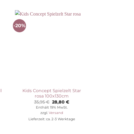
-20%
-50%
Auf die
ste
Wunschliste
l
Kids Concept Spielzelt Star
Kids Concept Puz
rosa 100x130cm
Holz, 2
her
eller
Ursprünglicher
Aktueller
35,95
€
28,80
€
23,95
€
s
Preis
Preis
Enthält 19% MwSt.
Enthält 1
war:
ist:
zzgl.
Versand
zzgl.
Ve
 €.
35,95 €
28,80 €.
Lieferzeit: ca. 2-3 Werktage
Lieferzeit: ca.