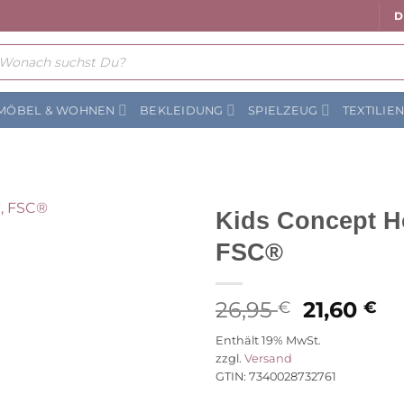
D
ts
MÖBEL & WOHNEN
BEKLEIDUNG
SPIELZEUG
TEXTILIE
Kids Concept Ho
FSC®
Auf die
Wunschliste
Ursprüng
Ak
26,95
21,60
€
€
Preis
Pr
Enthält 19% MwSt.
war:
ist
zzgl.
Versand
26,95 €
21
GTIN: 7340028732761