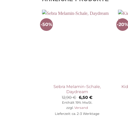
-50%
-20
Auf die
Wunschliste
Sebra Melamin-Schale,
Kid
Daydream
Ursprünglicher
Aktueller
12,90
€
6,50
€
Preis
Preis
Enthält 19% MwSt.
war:
ist:
zzgl.
Versand
12,90 €
6,50 €.
Lieferzeit: ca. 2-3 Werktage