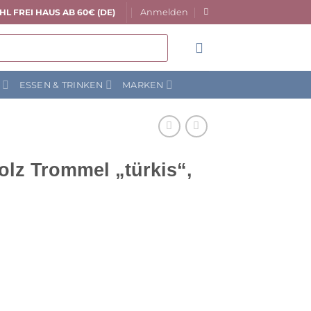
Anmelden
HL FREI HAUS AB 60€ (DE)
N
ESSEN & TRINKEN
MARKEN
lz Trommel „türkis“,
licher
tueller
eis
:
,60 €.