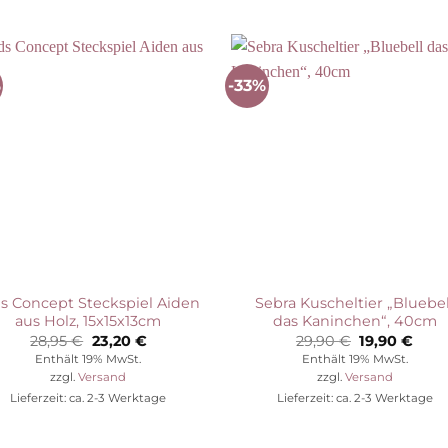
%
-33%
Auf die
Auf die
Wunschliste
Wunschli
s Concept Steckspiel Aiden
Sebra Kuscheltier „Bluebel
aus Holz, 15x15x13cm
das Kaninchen“, 40cm
Ursprünglicher
Aktueller
Ursprünglic
Aktu
28,95
€
23,20
€
29,90
€
19,90
€
Preis
Preis
Preis
Prei
Enthält 19% MwSt.
Enthält 19% MwSt.
war:
ist:
war:
ist:
zzgl.
Versand
zzgl.
Versand
28,95 €
23,20 €.
29,90 €
19,90
Lieferzeit: ca. 2-3 Werktage
Lieferzeit: ca. 2-3 Werktage