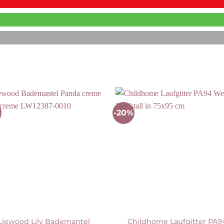
%
-20%
Auf die Wunschliste
Auf die Wunschli
Liewood Lily Bademantel
Childhome Laufgitter PA9