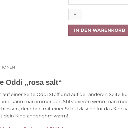
Baby-
Wendejacke
Oddi
„rosa
salt“,
IN DEN WARENKORB
Gr.
50/56
Menge
ATIONEN
 Oddi „rosa salt“
 auf einer Seite Oddi Stoff und auf der anderen Seite k
kann, kann man immer den Stil variieren wenn man möc
hlossen, der oben mit einer Schutzlasche für das Kinn 
ält dein Kind angenehm warm!