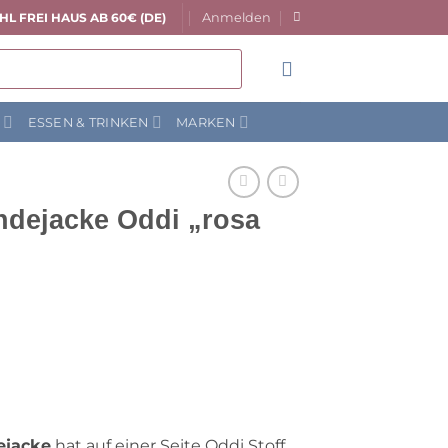
Anmelden
HL FREI HAUS AB 60€ (DE)
N
ESSEN & TRINKEN
MARKEN
dejacke Oddi „rosa
ejacke
hat auf einer Seite Oddi Stoff