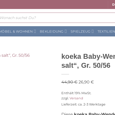
D
ts
MÖBEL & WOHNEN
BEKLEIDUNG
SPIELZEUG
TEXTILIE
koeka Baby-Wen
salt“, Gr. 50/56
Auf die Wunschliste
Ursprünglicher
Aktueller
44,90
€
26,90
€
Preis
Preis
Enthält 19% MwSt.
war:
ist:
zzgl.
Versand
44,90 €
26,90 €.
Lieferzeit: ca. 2-3 Werktage
Diese
koeka Baby-Wend