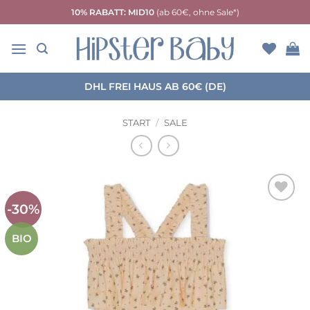
Zum
10% RABATT: MID10
(ab 60€, ohne Sale*)
Inhalt
springen
DHL FREI HAUS AB 60€ (DE)
START
/
SALE
-30%
Auf die
Wunschliste
BIO