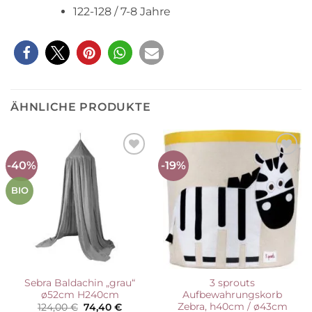
122-128 / 7-8 Jahre
ÄHNLICHE PRODUKTE
-40%
-19%
Auf die
Auf die
Wunschliste
Wunschliste
BIO
Sebra Baldachin „grau“
3 sprouts
ø52cm H240cm
Aufbewahrungskorb
Zebra, h40cm / ø43cm
Ursprünglicher
Aktueller
124,00
€
74,40
€