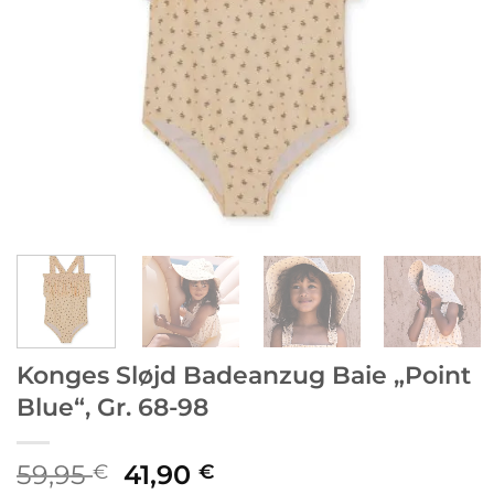
Konges Sløjd Badeanzug Baie „Point
Blue“, Gr. 68-98
Ursprünglicher
Aktueller
59,95
41,90
€
€