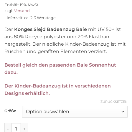
Preis
Preis
Enthält 19% MwSt.
war:
ist:
zzgl.
Versand
59,95 €
41,90 €.
Lieferzeit: ca. 2-3 Werktage
Der
Konges Sløjd Badeanzug Baie
mit UV 50+ ist
aus 80% Recycelpolyester und 20% Elasthan
hergestellt. Der niedliche Kinder-Badeanzug ist mit
Rüschen und gerafften Elementen verziert.
Bestell gleich den passenden Baie Sonnenhut
dazu.
Der Kinder-Badeanzug ist in verschiedenen
Designs erhältlich.
ZURÜCKSETZEN
Größe
Konges Sløjd Badeanzug Baie „Point Blue“, Gr. 68-98 Meng