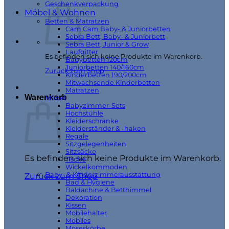
Geschenkverpackung
Möbel & Wohnen
Betten & Matratzen
Cam Cam Baby- & Juniorbetten
Sebra Bett, Baby- & Juniorbett
Sebra Bett, Junior & Grow
Laufgitter
Es befinden sich keine Produkte im Warenkorb.
Babybetten 120cm
Juniorbetten 140/160cm
Zurück zum Shop
Kinderbetten 190/200cm
Mitwachsende Kinderbetten
Matratzen
Warenkorb
Möbel
Babyzimmer-Sets
Hochstühle
Kleiderschränke
Kleiderständer & -haken
Regale
Sitzgelegenheiten
Sitzsäcke
Es befinden sich keine Produkte im Warenkorb.
Tische
Wickelkommoden
Baby- & Kinderzimmerausstattung
Zurück zum Shop
Bad & Hygiene
Baldachine & Betthimmel
Dekoration
Kissen
Mobilehalter
Mobiles
Moseskörbe