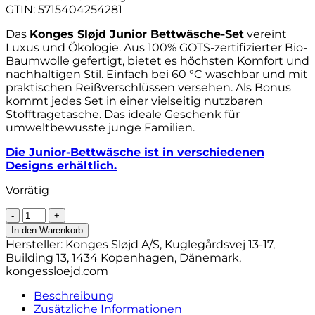
GTIN: 5715404254281
Das
Konges Sløjd Junior Bettwäsche-Set
vereint
Luxus und Ökologie. Aus 100% GOTS-zertifizierter Bio-
Baumwolle gefertigt, bietet es höchsten Komfort und
nachhaltigen Stil. Einfach bei 60 °C waschbar und mit
praktischen Reißverschlüssen versehen. Als Bonus
kommt jedes Set in einer vielseitig nutzbaren
Stofftragetasche. Das ideale Geschenk für
umweltbewusste junge Familien.
Die Junior-Bettwäsche ist in verschiedenen
Designs erhältlich.
Vorrätig
Konges
Sløjd
In den Warenkorb
Junior
Hersteller:
Konges Sløjd A/S, Kuglegårdsvej 13-17,
Bettwäsche
Building 13, 1434 Kopenhagen, Dänemark,
„Bloomie
kongessloejd.com
Blush“,
100x140cm
Beschreibung
/
Zusätzliche Informationen