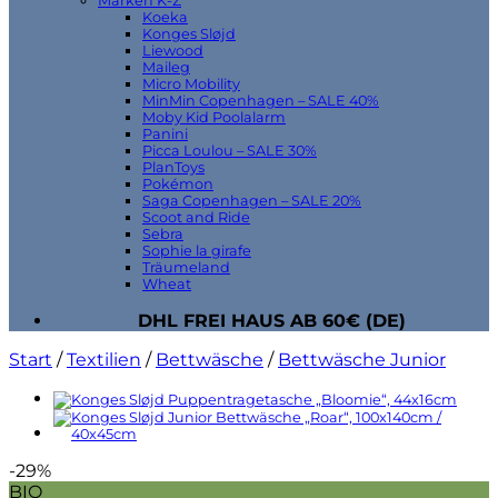
Marken K-Z
Koeka
Konges Sløjd
Liewood
Maileg
Micro Mobility
MinMin Copenhagen – SALE 40%
Moby Kid Poolalarm
Panini
Picca Loulou – SALE 30%
PlanToys
Pokémon
Saga Copenhagen – SALE 20%
Scoot and Ride
Sebra
Sophie la girafe
Träumeland
Wheat
DHL FREI HAUS AB 60€ (DE)
Start
/
Textilien
/
Bettwäsche
/
Bettwäsche Junior
-29%
BIO