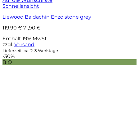
Auf die Wunschliste
Schnellansicht
Liewood Baldachin Enzo stone grey
Ursprünglicher
Aktueller
119,90
€
71,90
€
Preis
Preis
Enthält 19% MwSt.
war:
ist:
zzgl.
Versand
119,90 €
71,90 €.
Lieferzeit: ca. 2-3 Werktage
-30%
BIO