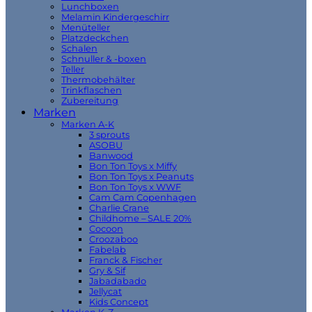
Lunchboxen
Melamin Kindergeschirr
Menüteller
Platzdeckchen
Schalen
Schnuller & -boxen
Teller
Thermobehälter
Trinkflaschen
Zubereitung
Marken
Marken A-K
3 sprouts
ASOBU
Banwood
Bon Ton Toys x Miffy
Bon Ton Toys x Peanuts
Bon Ton Toys x WWF
Cam Cam Copenhagen
Charlie Crane
Childhome – SALE 20%
Cocoon
Croozaboo
Fabelab
Franck & Fischer
Gry & Sif
Jabadabado
Jellycat
Kids Concept