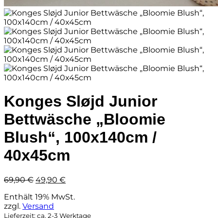
Konges Sløjd Junior
Bettwäsche „Bloomie
Blush“, 100x140cm /
40x45cm
Ursprünglicher
Aktueller
69,90
€
49,90
€
Preis
Preis
Enthält 19% MwSt.
war:
ist:
zzgl.
Versand
69,90 €
49,90 €.
Lieferzeit: ca. 2-3 Werktage