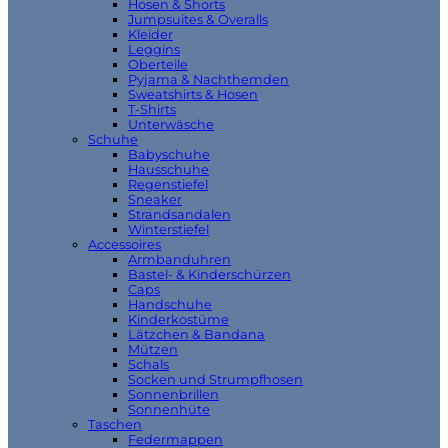
Hosen & Shorts
Jumpsuites & Overalls
Kleider
Leggins
Oberteile
Pyjama & Nachthemden
Sweatshirts & Hosen
T-Shirts
Unterwäsche
Schuhe
Babyschuhe
Hausschuhe
Regenstiefel
Sneaker
Strandsandalen
Winterstiefel
Accessoires
Armbanduhren
Bastel- & Kinderschürzen
Caps
Handschuhe
Kinderkostüme
Lätzchen & Bandana
Mützen
Schals
Socken und Strumpfhosen
Sonnenbrillen
Sonnenhüte
Taschen
Federmappen