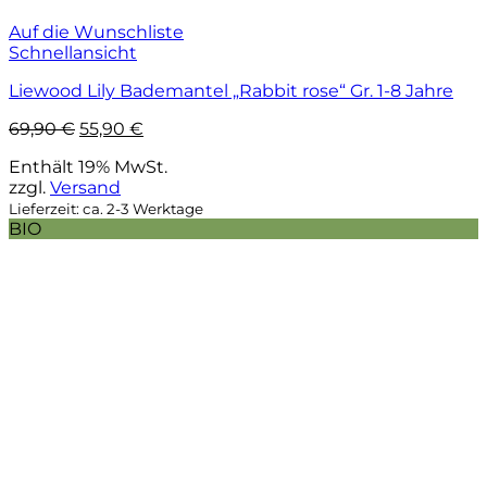
Auf die Wunschliste
Schnellansicht
Liewood Lily Bademantel „Rabbit rose“ Gr. 1-8 Jahre
Ursprünglicher
Aktueller
69,90
€
55,90
€
Preis
Preis
Enthält 19% MwSt.
war:
ist:
zzgl.
Versand
69,90 €
55,90 €.
Lieferzeit: ca. 2-3 Werktage
BIO