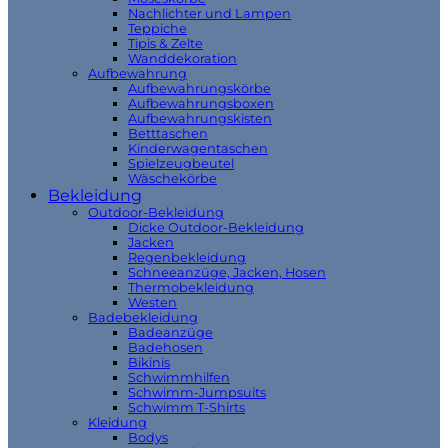
Nachlichter und Lampen
Teppiche
Tipis & Zelte
Wanddekoration
Aufbewahrung
Aufbewahrungskörbe
Aufbewahrungsboxen
Aufbewahrungskisten
Betttaschen
Kinderwagentaschen
Spielzeugbeutel
Wäschekörbe
Bekleidung
Outdoor-Bekleidung
Dicke Outdoor-Bekleidung
Jacken
Regenbekleidung
Schneeanzüge, Jacken, Hosen
Thermobekleidung
Westen
Badebekleidung
Badeanzüge
Badehosen
Bikinis
Schwimmhilfen
Schwimm-Jumpsuits
Schwimm T-Shirts
Kleidung
Bodys