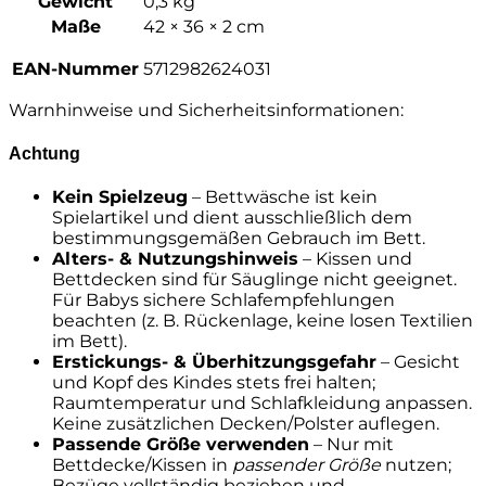
Gewicht
0,3 kg
Maße
42 × 36 × 2 cm
EAN-Nummer
5712982624031
Warnhinweise und Sicherheitsinformationen:
Achtung
Kein Spielzeug
– Bettwäsche ist kein
Spielartikel und dient ausschließlich dem
bestimmungsgemäßen Gebrauch im Bett.
Alters- & Nutzungs­hinweis
– Kissen und
Bettdecken sind für Säuglinge nicht geeignet.
Für Babys sichere Schlafempfehlungen
beachten (z. B. Rückenlage, keine losen Textilien
im Bett).
Erstickungs- & Überhitzungsgefahr
– Gesicht
und Kopf des Kindes stets frei halten;
Raumtemperatur und Schlafkleidung anpassen.
Keine zusätzlichen Decken/Polster auflegen.
Passende Größe verwenden
– Nur mit
Bettdecke/Kissen in
passender Größe
nutzen;
Bezüge vollständig beziehen und