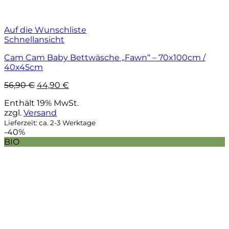
Auf die Wunschliste
Schnellansicht
Cam Cam Baby Bettwäsche „Fawn“ – 70x100cm /
40x45cm
Ursprünglicher
Aktueller
56,90
€
44,90
€
Preis
Preis
Enthält 19% MwSt.
war:
ist:
zzgl.
Versand
56,90 €
44,90 €.
Lieferzeit: ca. 2-3 Werktage
-40%
BIO