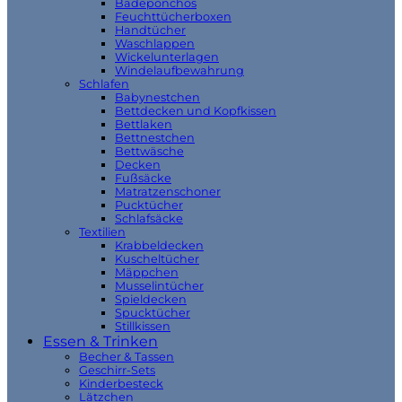
Badeponchos
Feuchttücherboxen
Handtücher
Waschlappen
Wickelunterlagen
Windelaufbewahrung
Schlafen
Babynestchen
Bettdecken und Kopfkissen
Bettlaken
Bettnestchen
Bettwäsche
Decken
Fußsäcke
Matratzenschoner
Pucktücher
Schlafsäcke
Textilien
Krabbeldecken
Kuscheltücher
Mäppchen
Musselintücher
Spieldecken
Spucktücher
Stillkissen
Essen & Trinken
Becher & Tassen
Geschirr-Sets
Kinderbesteck
Lätzchen