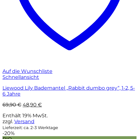
Auf die Wunschliste
Schnellansicht
Liewood Lily Bademantel „Rabbit dumbo grey“, 1-2, 5-
6 Jahre
Ursprünglicher
Aktueller
69,90
€
48,90
€
Preis
Preis
Enthält 19% MwSt.
war:
ist:
zzgl.
Versand
69,90 €
48,90 €.
Lieferzeit: ca. 2-3 Werktage
-20%