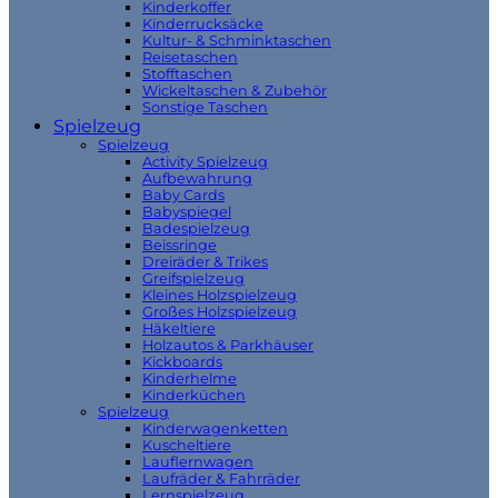
Kinderkoffer
Kinderrucksäcke
Kultur- & Schminktaschen
Reisetaschen
Stofftaschen
Wickeltaschen & Zubehör
Sonstige Taschen
Spielzeug
Spielzeug
Activity Spielzeug
Aufbewahrung
Baby Cards
Babyspiegel
Badespielzeug
Beissringe
Dreiräder & Trikes
Greifspielzeug
Kleines Holzspielzeug
Großes Holzspielzeug
Häkeltiere
Holzautos & Parkhäuser
Kickboards
Kinderhelme
Kinderküchen
Spielzeug
Kinderwagenketten
Kuscheltiere
Lauflernwagen
Laufräder & Fahrräder
Lernspielzeug