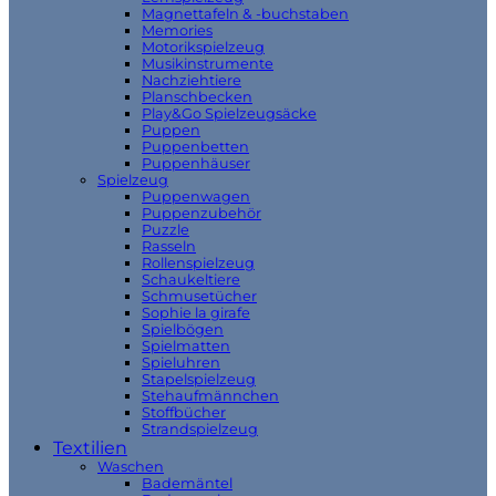
Magnettafeln & -buchstaben
Memories
Motorikspielzeug
Musikinstrumente
Nachziehtiere
Planschbecken
Play&Go Spielzeugsäcke
Puppen
Puppenbetten
Puppenhäuser
Spielzeug
Puppenwagen
Puppenzubehör
Puzzle
Rasseln
Rollenspielzeug
Schaukeltiere
Schmusetücher
Sophie la girafe
Spielbögen
Spielmatten
Spieluhren
Stapelspielzeug
Stehaufmännchen
Stoffbücher
Strandspielzeug
Textilien
Waschen
Bademäntel