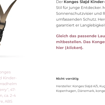
Der
Konges Sløjd Kinder
Stil für junge Entdecker. M
Sonnenschutzvisier und Re
umfassenden Schutz. Her
garantiert er Langlebigke
Gleich das passende Lau
mitbestellen. Das Konge
hier (
klicken
).
Nicht vorrätig
Hersteller:
Konges Sløjd A/S, Kug
Kopenhagen, Dänemark, konge