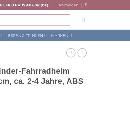
Anmelden
HL FREI HAUS AB 60€ (DE)
N
ESSEN & TRINKEN
MARKEN
inder-Fahrradhelm
cm, ca. 2-4 Jahre, ABS
licher
ktueller
reis
t:
3,90 €.