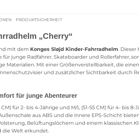
IONEN
PRODUKTSICHERHEIT
hrradhelm „Cherry“
Hand mit dem
Konges Sløjd Kinder-Fahrradhelm
. Dieser
e für junge Radfahrer, Skateboarder und Rollerfahrer, s
aterialien. Mit einer Größenverstellbarkeit, die einen e
nenschutzvisier und zusätzlicher Sichtbarkeit durch Re
fort für junge Abenteurer
CM) für 2- bis 4-Jährige und M/L (51-55 CM) für 4- bis 8-
ußenschale aus ABS und die innere EPS-Schicht bieten
lsterung, Belüftungslöchern und einem klassischen Kli
 die Welt erkundet.