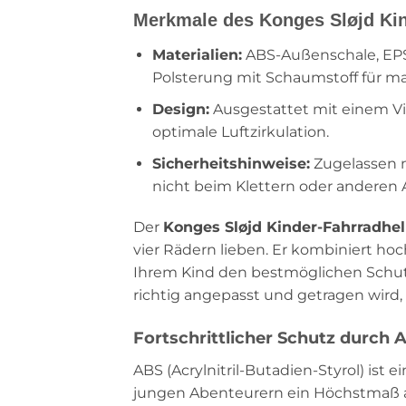
Merkmale des Konges Sløjd Ki
Materialien:
ABS-Außenschale, EPS-
Polsterung mit Schaumstoff für m
Design:
Ausgestattet mit einem Vis
optimale Luftzirkulation.
Sicherheitshinweise:
Zugelassen n
nicht beim Klettern oder anderen 
Der
Konges Sløjd Kinder-Fahrradhe
vier Rädern lieben. Er kombiniert h
Ihrem Kind den bestmöglichen Schutz 
richtig angepasst und getragen wird,
Fortschrittlicher Schutz durch
ABS (Acrylnitril-Butadien-Styrol) ist
jungen Abenteurern ein Höchstmaß an