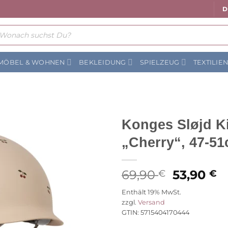
D
ts
MÖBEL & WOHNEN
BEKLEIDUNG
SPIELZEUG
TEXTILIE
Konges Sløjd K
„Cherry“, 47-51
Auf die
Wunschliste
Ursprüng
A
69,90
53,90
€
€
Preis
P
Enthält 19% MwSt.
war:
is
zzgl.
Versand
69,90 €
5
GTIN: 5715404170444