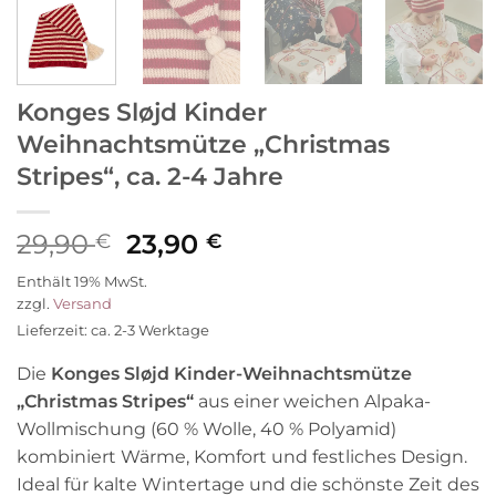
Konges Sløjd Kinder
Weihnachtsmütze „Christmas
Stripes“, ca. 2-4 Jahre
Ursprünglicher
Aktueller
29,90
23,90
€
€
Preis
Preis
Enthält 19% MwSt.
war:
ist:
zzgl.
Versand
29,90 €
23,90 €.
Lieferzeit: ca. 2-3 Werktage
Die
Konges Sløjd Kinder-Weihnachtsmütze
„Christmas Stripes“
aus einer weichen Alpaka-
Wollmischung (60 % Wolle, 40 % Polyamid)
kombiniert Wärme, Komfort und festliches Design.
Ideal für kalte Wintertage und die schönste Zeit des