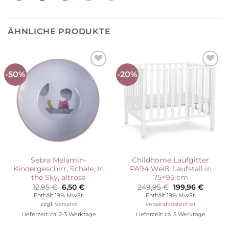
ÄHNLICHE PRODUKTE
-50%
-20%
Auf die
Auf die
Wunschliste
Wunschliste
Sebra Melamin-
Childhome Laufgitter
Kindergeschirr, Schale, In
PA94 Weiß, Laufstall in
the Sky, altrosa
75×95 cm
Ursprünglicher
Aktueller
Ursprünglicher
Aktuell
12,95
€
6,50
€
249,95
€
199,96
€
Preis
Preis
Preis
Preis
Enthält 19% MwSt.
Enthält 19% MwSt.
war:
ist:
war:
ist:
zzgl.
Versand
versandkostenfrei
12,95 €
6,50 €.
249,95 €
199,96 
Lieferzeit: ca. 2-3 Werktage
Lieferzeit: ca. 5 Werktage