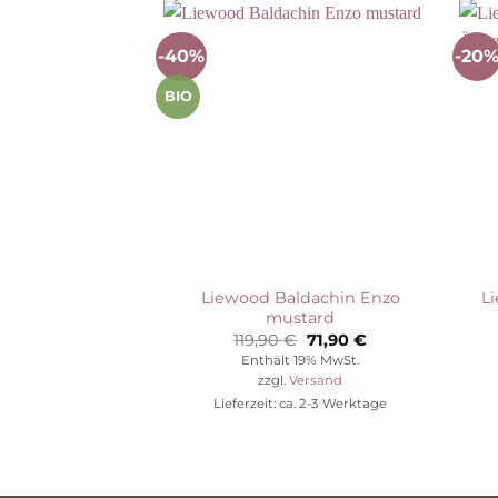
-40%
-20
Auf die
Wunschliste
BIO
Liewood Baldachin Enzo
L
mustard
Ursprünglicher
Aktueller
119,90
€
71,90
€
Preis
Preis
Enthält 19% MwSt.
war:
ist:
zzgl.
Versand
119,90 €
71,90 €.
Lieferzeit: ca. 2-3 Werktage