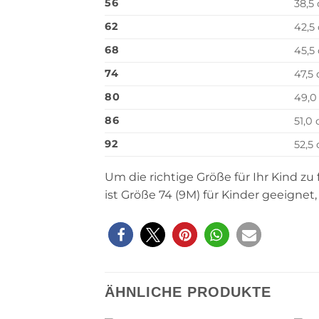
56
38,5
62
42,5
68
45,5
74
47,5
80
49,0
86
51,0
92
52,5
Um die richtige Größe für Ihr Kind z
ist Größe 74 (9M) für Kinder geeigne
ÄHNLICHE PRODUKTE