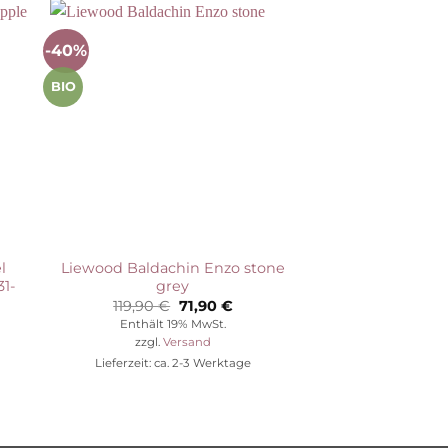
-40%
-62%
Auf die
ste
Wunschliste
BIO
l
Liewood Baldachin Enzo stone
Liewood Tilda Si
31-
grey
„Rabbit blue w
Ursprünglicher
Aktueller
119,90
€
71,90
€
25,90
€
Preis
Preis
her
eller
Enthält 19% MwSt.
Enthält 1
war:
ist:
s
zzgl.
Versand
zzgl.
Ve
119,90 €
71,90 €.
Lieferzeit: ca. 2-3 Werktage
Lieferzeit: ca.
0 €.