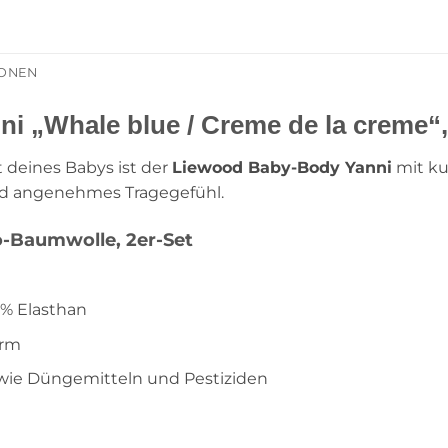
IONEN
 „Whale blue / Creme de la creme“, 
 deines Babys ist der
Liewood Baby-Body Yanni
mit ku
und angenehmes Tragegefühl.
o-Baumwolle, 2er-Set
5% Elasthan
orm
 wie Düngemitteln und Pestiziden