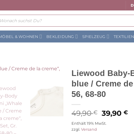
D
ts
MÖBEL & WOHNEN
BEKLEIDUNG
SPIELZEUG
TEXTILIE
Liewood Baby-
blue / Creme de 
Auf die
Wunschliste
56, 68-80
Ursprüng
A
49,90
39,90
€
€
Preis
P
Enthält 19% MwSt.
war:
is
zzgl.
Versand