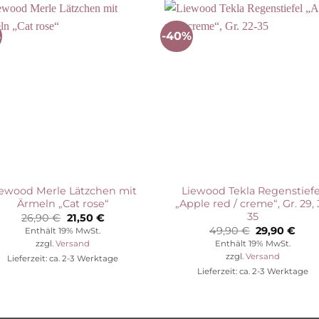
%
-40%
Auf die
Auf die
Wunschliste
Wunschli
iewood Merle Lätzchen mit
Liewood Tekla Regenstiefe
Ärmeln „Cat rose“
„Apple red / creme“, Gr. 29, 
35
Ursprünglicher
Aktueller
26,90
€
21,50
€
Preis
Preis
Ursprünglic
Aktu
49,90
€
29,90
€
Enthält 19% MwSt.
war:
ist:
Preis
Prei
zzgl.
Versand
Enthält 19% MwSt.
26,90 €
21,50 €.
war:
ist:
zzgl.
Versand
Lieferzeit: ca. 2-3 Werktage
49,90 €
29,9
Lieferzeit: ca. 2-3 Werktage