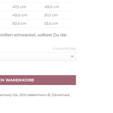
47,5 cm
49,0 cm
49,0 cm
51,0 cm
50,5 cm
53,5 cm
ößen schwankst, solltest Du die
ZURÜCKSETZEN
hale blue / Creme de la creme“, 2er-Set, Gr. 56, 68-80 Me
DEN WARENKORB
amsvej 124, 2100 København Ø, Dänemark,