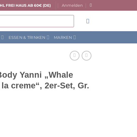
Anmelden
HL FREI HAUS AB 60€ (DE)
N
ESSEN & TRINKEN
MARKEN
Body Yanni „Whale
la creme“, 2er-Set, Gr.
licher
ktueller
reis
t: