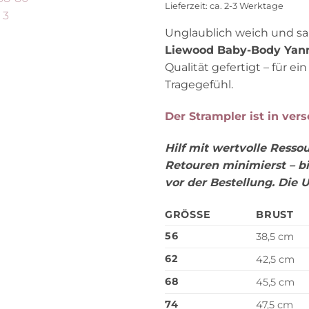
49,90 €
3
Lieferzeit: ca. 2-3 Werktage
Unglaublich weich und san
Liewood Baby-Body Yan
Qualität gefertigt – für
Tragegefühl.
Der Strampler ist in ver
Hilf mit wertvolle Resso
Retouren minimierst – b
vor der Bestellung. Die 
GRÖSSE
BRUST
56
38,5 cm
62
42,5 cm
68
45,5 cm
74
47,5 cm