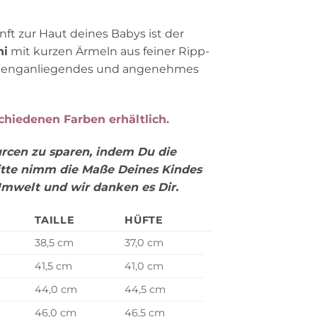
9,90 €.
ft zur Haut deines Babys ist der
ni
mit kurzen Ärmeln aus feiner Ripp-
 ein enganliegendes und angenehmes
schiedenen Farben erhältlich.
urcen zu sparen, indem Du die
itte nimm die Maße Deines Kindes
Umwelt und wir danken es Dir.
TAILLE
HÜFTE
38,5 cm
37,0 cm
41,5 cm
41,0 cm
44,0 cm
44,5 cm
46,0 cm
46,5 cm