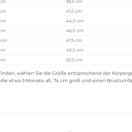
 cm
38,5 cm
 cm
41,5 cm
 cm
44,0 cm
 cm
46,0 cm
 cm
47,5 cm
 cm
49,0 cm
 cm
50,5 cm
u finden, wählen Sie die Größe entsprechend der Körpergr
t, die etwa 9 Monate alt, 74 cm groß und einen Brustum