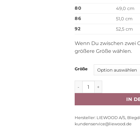
80
49,0 cm
86
51,0 cm
92
52,5 cm
Wenn Du zwischen zwei Gr
größere Größe wählen.
Größe
Liewood Baby-Body Yanni „W
IN 
Hersteller:
LIEWOOD A/S, Blegd
kundenservice@liewood.de