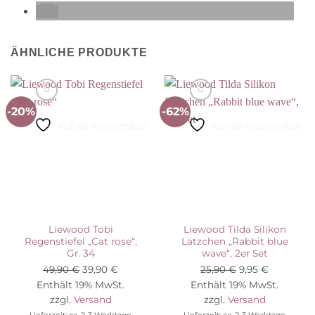
ÄHNLICHE PRODUKTE
-20%
-62%
Auf die Wunschliste
Auf die Wunschliste
Liewood Tobi
Liewood Tilda Silikon
Regenstiefel „Cat rose“,
Lätzchen „Rabbit blue
Gr. 34
wave“, 2er Set
Ursprünglicher
Aktueller
Ursprünglicher
Aktueller
49,90
€
39,90
€
25,90
€
9,95
€
Preis
Preis
Preis
Preis
Enthält 19% MwSt.
Enthält 19% MwSt.
war:
ist:
war:
ist:
zzgl.
Versand
zzgl.
Versand
49,90 €
39,90 €.
25,90 €
9,95 €.
Lieferzeit: ca. 2-3 Werktage
Lieferzeit: ca. 2-3 Werktage