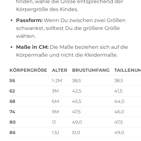
finden, wähle die Größe entsprechend der
Körpergröße des Kindes.
Passform:
Wenn Du zwischen zwei Größen
schwankst, solltest Du die größere Größe
wählen.
Maße in CM:
Die Maße beziehen sich auf die
Körpermaße und nicht die Kleidermaße.
KÖRPERGRÖßE
ALTER
BRUSTUMFANG
TAILLENU
56
1-2M
38,5
38,5
62
3M
42,5
41,5
68
6M
45,5
44,0
74
9M
47,5
46,0
80
1J
49,0
47,5
86
1.5J
51,0
49,0