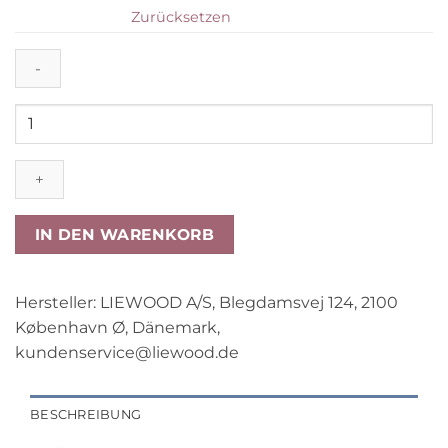
Zurücksetzen
Liewood
Baby
Daunen
Schneeanzug
Sylvie
„Midnight
IN DEN WARENKORB
navy“,
Gr.
74
Hersteller:
LIEWOOD A/S, Blegdamsvej 124, 2100
Menge
København Ø, Dänemark,
kundenservice@liewood.de
BESCHREIBUNG