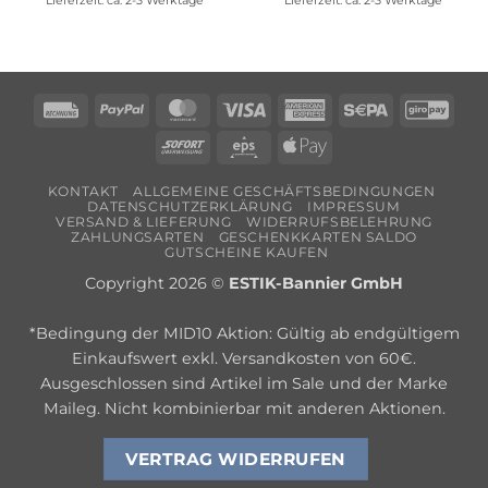
Rechung
PayPal
MasterCard
Visa
American
Sepa
Giro
Express
Sofort
Eps
Apple
Pay
KONTAKT
ALLGEMEINE GESCHÄFTSBEDINGUNGEN
DATENSCHUTZERKLÄRUNG
IMPRESSUM
VERSAND & LIEFERUNG
WIDERRUFSBELEHRUNG
ZAHLUNGSARTEN
GESCHENKKARTEN SALDO
GUTSCHEINE KAUFEN
Copyright 2026 ©
ESTIK-Bannier GmbH
*Bedingung der MID10 Aktion: Gültig ab endgültigem
Einkaufswert exkl. Versandkosten von 60€.
Ausgeschlossen sind Artikel im Sale und der Marke
Maileg. Nicht kombinierbar mit anderen Aktionen.
VERTRAG WIDERRUFEN