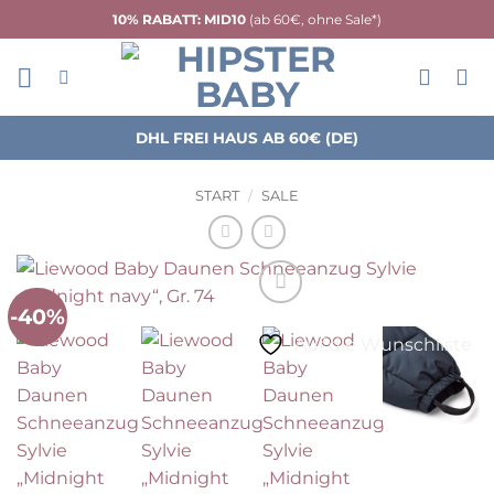
Zum
10% RABATT: MID10
(ab 60€, ohne Sale*)
Inhalt
springen
DHL FREI HAUS AB 60€ (DE)
START
/
SALE
-40%
Auf die Wunschliste