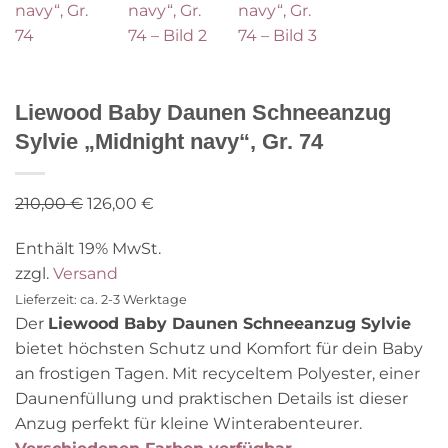
Liewood Baby Daunen Schneeanzug
Sylvie „Midnight navy“, Gr. 74
Ursprünglicher
Aktueller
210,00
€
126,00
€
Preis
Preis
Enthält 19% MwSt.
war:
ist:
zzgl.
Versand
210,00 €
126,00 €.
Lieferzeit: ca. 2-3 Werktage
Der
Liewood Baby Daunen Schneeanzug Sylvie
bietet höchsten Schutz und Komfort für dein Baby
an frostigen Tagen. Mit recyceltem Polyester, einer
Daunenfüllung und praktischen Details ist dieser
Anzug perfekt für kleine Winterabenteurer.