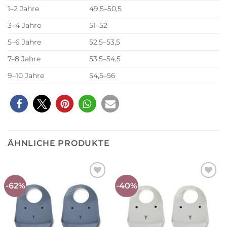
1–2 Jahre
49,5–50,5
3–4 Jahre
51–52
5–6 Jahre
52,5–53,5
7–8 Jahre
53,5–54,5
9–10 Jahre
54,5–56
ÄHNLICHE PRODUKTE
-62%
-40%
Auf die
Auf die
Wunschliste
Wunschliste