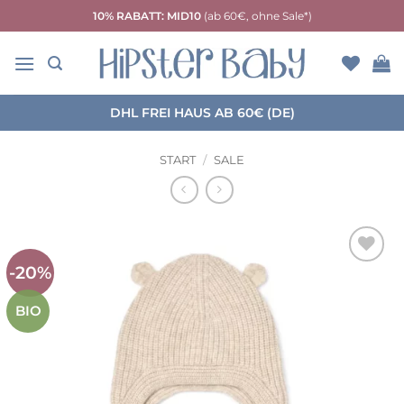
Zum
10% RABATT: MID10
(ab 60€, ohne Sale*)
Inhalt
springen
DHL FREI HAUS AB 60€ (DE)
START
/
SALE
-20%
Auf die
Wunschliste
BIO