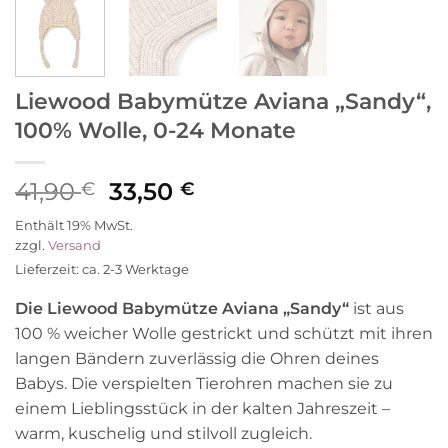
Liewood Babymütze Aviana „Sandy“,
100% Wolle, 0-24 Monate
Ursprünglicher
Aktueller
41,90
33,50
€
€
Preis
Preis
Enthält 19% MwSt.
war:
ist:
zzgl.
Versand
41,90 €
33,50 €.
Lieferzeit: ca. 2-3 Werktage
Die Liewood Babymütze Aviana „Sandy“
ist aus
100 % weicher Wolle gestrickt und schützt mit ihren
langen Bändern zuverlässig die Ohren deines
Babys. Die verspielten Tierohren machen sie zu
einem Lieblingsstück in der kalten Jahreszeit –
warm, kuschelig und stilvoll zugleich.