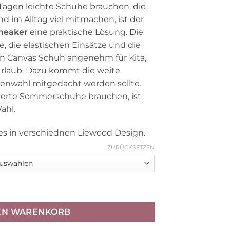
agen leichte Schuhe brauchen, die
d im Alltag viel mitmachen, ist der
neaker
eine praktische Lösung. Die
 die elastischen Einsätze und die
n Canvas Schuh angenehm für Kita,
Urlaub. Dazu kommt die weite
ßenwahl mitgedacht werden sollte.
zierte Sommerschuhe brauchen, ist
ahl.
es in verschiednen Liewood Design.
ZURÜCKSETZEN
er „Peach / Sea shell“ Gr. 22-30 Menge
DEN WARENKORB