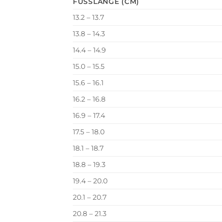
FUSSLÄNGE (CM)
13.2 – 13.7
13.8 – 14.3
14.4 – 14.9
15.0 – 15.5
15.6 – 16.1
16.2 – 16.8
16.9 – 17.4
17.5 – 18.0
18.1 – 18.7
18.8 – 19.3
19.4 – 20.0
20.1 – 20.7
20.8 – 21.3