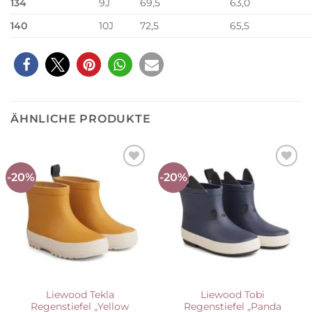
134
9J
69,5
63,0
140
10J
72,5
65,5
ÄHNLICHE PRODUKTE
-20%
-20%
Auf die
Auf die
Wunschliste
Wunschliste
Liewood Tekla
Liewood Tobi
Regenstiefel „Yellow
Regenstiefel „Panda