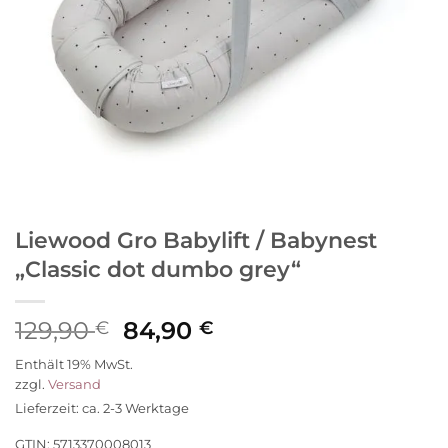
Liewood Gro Babylift / Babynest
„Classic dot dumbo grey“
Ursprünglicher
Aktueller
129,90
84,90
€
€
Preis
Preis
Enthält 19% MwSt.
war:
ist:
zzgl.
Versand
129,90 €
84,90 €.
Lieferzeit: ca. 2-3 Werktage
GTIN: 5713370008013