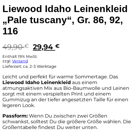
Liewood Idaho Leinenkleid
„Pale tuscany“, Gr. 86, 92,
116
Ursprünglicher
Aktueller
49,90
29,94
€
€
Preis
Preis
Enthält 19% MwSt.
war:
ist:
zzgl.
Versand
Lieferzeit: ca. 2-3 Werktage
49,90 €
29,94 €.
Leicht und perfekt für warme Sommertage. Das
Liewood Idaho Leinenkleid
aus einem
atmungsaktiven Mix aus Bio-Baumwolle und Leinen
sorgt mit einem verspielten Print und einem
Gummizug an der tiefer angesetzten Taille für einen
legeren Look.
Passform:
Wenn Du zwischen zwei Größen
schwankst, solltest Du die größere Größe wählen. Die
Größentabelle findest Du weiter unten.