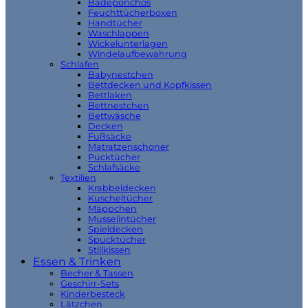
Badeponchos
Feuchttücherboxen
Handtücher
Waschlappen
Wickelunterlagen
Windelaufbewahrung
Schlafen
Babynestchen
Bettdecken und Kopfkissen
Bettlaken
Bettnestchen
Bettwäsche
Decken
Fußsäcke
Matratzenschoner
Pucktücher
Schlafsäcke
Textilien
Krabbeldecken
Kuscheltücher
Mäppchen
Musselintücher
Spieldecken
Spucktücher
Stillkissen
Essen & Trinken
Becher & Tassen
Geschirr-Sets
Kinderbesteck
Lätzchen