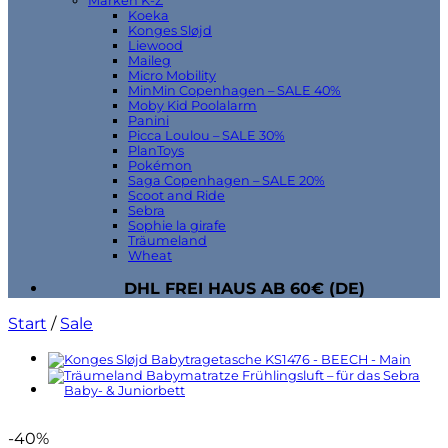
Marken K-Z
Koeka
Konges Sløjd
Liewood
Maileg
Micro Mobility
MinMin Copenhagen – SALE 40%
Moby Kid Poolalarm
Panini
Picca Loulou – SALE 30%
PlanToys
Pokémon
Saga Copenhagen – SALE 20%
Scoot and Ride
Sebra
Sophie la girafe
Träumeland
Wheat
DHL FREI HAUS AB 60€ (DE)
Start
/
Sale
-40%