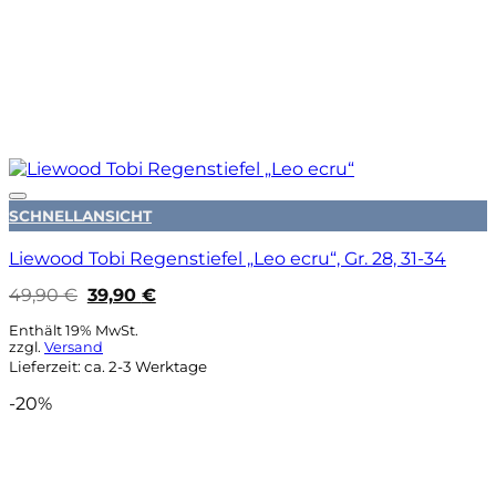
Auf die Wunschliste
SCHNELLANSICHT
Liewood Tobi Regenstiefel „Leo ecru“, Gr. 28, 31-34
Ursprünglicher
Aktueller
49,90
€
39,90
€
Preis
Preis
war:
ist:
Enthält 19% MwSt.
49,90 €
39,90 €.
zzgl.
Versand
Lieferzeit: ca. 2-3 Werktage
-20%