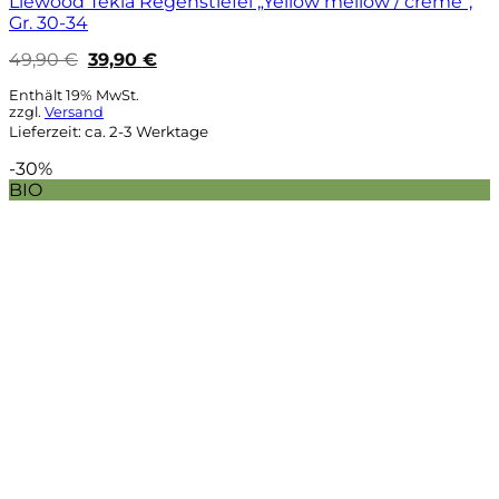
Liewood Tekla Regenstiefel „Yellow mellow / creme“,
Gr. 30-34
Ursprünglicher
Aktueller
49,90
€
39,90
€
Preis
Preis
war:
ist:
Enthält 19% MwSt.
49,90 €
39,90 €.
zzgl.
Versand
Lieferzeit: ca. 2-3 Werktage
-30%
BIO