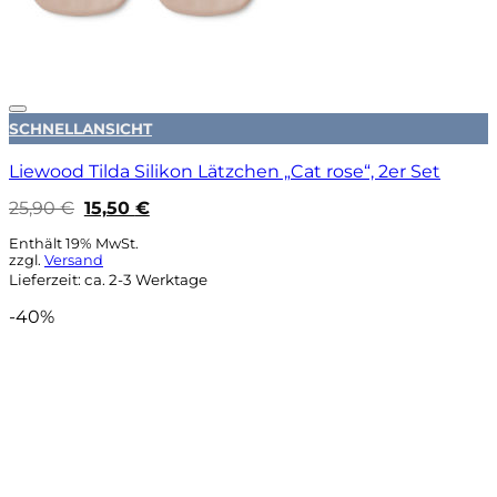
Auf die Wunschliste
SCHNELLANSICHT
Liewood Tilda Silikon Lätzchen „Cat rose“, 2er Set
Ursprünglicher
Aktueller
25,90
€
15,50
€
Preis
Preis
war:
ist:
Enthält 19% MwSt.
25,90 €
15,50 €.
zzgl.
Versand
Lieferzeit: ca. 2-3 Werktage
-40%