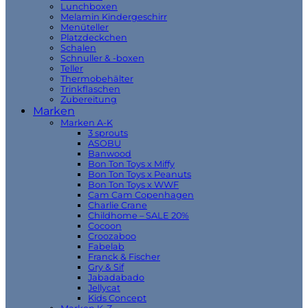
Lunchboxen
Melamin Kindergeschirr
Menüteller
Platzdeckchen
Schalen
Schnuller & -boxen
Teller
Thermobehälter
Trinkflaschen
Zubereitung
Marken
Marken A-K
3 sprouts
ASOBU
Banwood
Bon Ton Toys x Miffy
Bon Ton Toys x Peanuts
Bon Ton Toys x WWF
Cam Cam Copenhagen
Charlie Crane
Childhome – SALE 20%
Cocoon
Croozaboo
Fabelab
Franck & Fischer
Gry & Sif
Jabadabado
Jellycat
Kids Concept