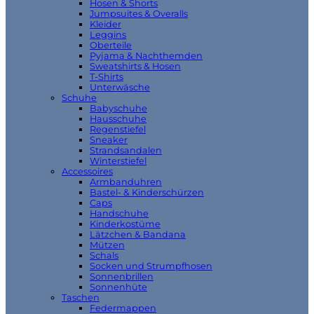
Hosen & Shorts
Jumpsuites & Overalls
Kleider
Leggins
Oberteile
Pyjama & Nachthemden
Sweatshirts & Hosen
T-Shirts
Unterwäsche
Schuhe
Babyschuhe
Hausschuhe
Regenstiefel
Sneaker
Strandsandalen
Winterstiefel
Accessoires
Armbanduhren
Bastel- & Kinderschürzen
Caps
Handschuhe
Kinderkostüme
Lätzchen & Bandana
Mützen
Schals
Socken und Strumpfhosen
Sonnenbrillen
Sonnenhüte
Taschen
Federmappen