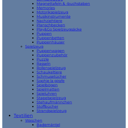
Magnettafeln & -buchstaben
Memories
Motorikspielzeug
Musikinstrumente
Nachziehtiere
Planschbecken
Play&Go Spielzeugsäcke
Puppen
Puppenbetten
Puppenhäuser
Spielzeug
Puppenwagen
Puppenzubehör
Puzzle
Rasseln
Rollenspielzeug
Schaukeltiere
Schmusetücher
Sophie la girafe
Spielbögen
Spielmatten
Spieluhren
Stapelspielzeug
Stehaufmännchen
Stoffbücher
Strandspielzeug
Textilien
Waschen
Bademäntel