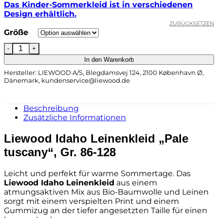
Das Kinder-Sommerkleid ist in verschiedenen
Design erhältlich.
ZURÜCKSETZEN
Größe
Liewood Idaho Leinenkleid „Pale tuscany“, Gr. 86, 92, 1
In den Warenkorb
Hersteller:
LIEWOOD A/S, Blegdamsvej 124, 2100 København Ø,
Dänemark,
kundenservice@liewood.de
Beschreibung
Zusätzliche Informationen
Liewood Idaho Leinenkleid „Pale
tuscany“, Gr. 86-128
Leicht und perfekt für warme Sommertage. Das
Liewood Idaho Leinenkleid
aus einem
atmungsaktiven Mix aus Bio-Baumwolle und Leinen
sorgt mit einem verspielten Print und einem
Gummizug an der tiefer angesetzten Taille für einen