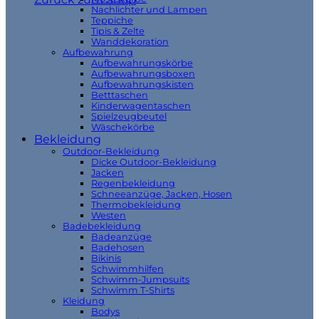
Nachlichter und Lampen
Teppiche
Tipis & Zelte
Wanddekoration
Aufbewahrung
Aufbewahrungskörbe
Aufbewahrungsboxen
Aufbewahrungskisten
Betttaschen
Kinderwagentaschen
Spielzeugbeutel
Wäschekörbe
Bekleidung
Outdoor-Bekleidung
Dicke Outdoor-Bekleidung
Jacken
Regenbekleidung
Schneeanzüge, Jacken, Hosen
Thermobekleidung
Westen
Badebekleidung
Badeanzüge
Badehosen
Bikinis
Schwimmhilfen
Schwimm-Jumpsuits
Schwimm T-Shirts
Kleidung
Bodys