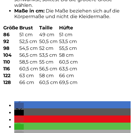
wählen.
Maße in cm:
Die Maße beziehen sich auf die
Körpermaße und nicht die Kleidermaße.
Größe
Brust
Taille
Hüfte
86
51 cm
49 cm
51 cm
92
52,5 cm
50,5 cm
53,5 cm
98
54,5 cm
52 cm
55,5 cm
104
56,5 cm
53,5 cm
58 cm
110
58,5 cm
55 cm
60,5 cm
116
60,5 cm
56,5 cm
63,5 cm
122
63 cm
58 cm
66 cm
128
66 cm
60,5 cm
69,5 cm