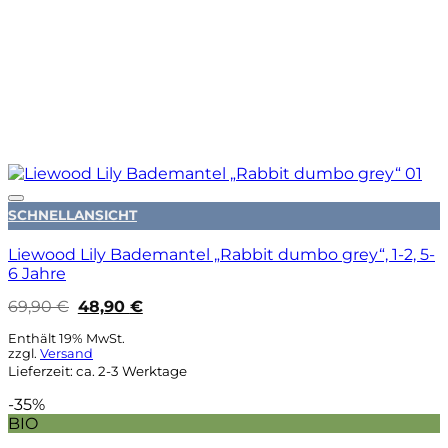
Auf die Wunschliste
SCHNELLANSICHT
Liewood Lily Bademantel „Rabbit dumbo grey“, 1-2, 5-
6 Jahre
Ursprünglicher
Aktueller
69,90
€
48,90
€
Preis
Preis
war:
ist:
Enthält 19% MwSt.
69,90 €
48,90 €.
zzgl.
Versand
Lieferzeit: ca. 2-3 Werktage
-35%
BIO