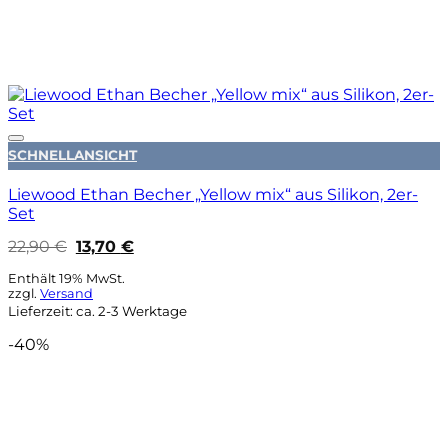
Auf die Wunschliste
SCHNELLANSICHT
Liewood Ethan Becher „Yellow mix“ aus Silikon, 2er-
Set
Ursprünglicher
Aktueller
22,90
€
13,70
€
Preis
Preis
war:
ist:
Enthält 19% MwSt.
22,90 €
13,70 €.
zzgl.
Versand
Lieferzeit: ca. 2-3 Werktage
-40%