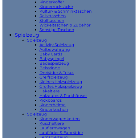
Kinderkoffer
Kinderrucksäcke
Kultur- & Schminktaschen
Reisetaschen
Stofftaschen
Wickeltaschen & Zubehör
Sonstige Taschen
Spielzeug
Spielzeug
Activity Spielzeug
Aufbewahrung
Baby Cards
Babyspiegel
Badespielzeug
Beissringe
Dreiräder & Trikes
Greifspielzeug
Kleines Holzspielzeug
Großes Holzspielzeug
Häkeltiere
Holzautos & Parkhäuser
Kickboards
Kinderhelme
Kinderküchen
Spielzeug
Kinderwagenketten
Kuscheltiere
Lauflernwagen
Laufräder & Fahrräder
Lernspielzeug