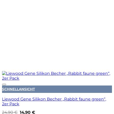
Auf die Wunschliste
SCHNELLANSICHT
Liewood Gene Silikon Becher „Rabbit faune green“,
2er Pack
Ursprünglicher
Aktueller
24,90
€
14,90
€