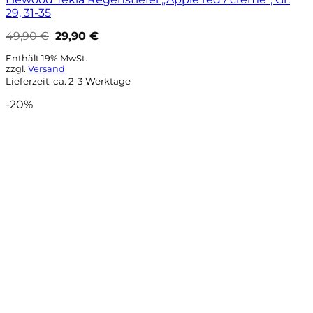
29, 31-35
Ursprünglicher
Aktueller
49,90
€
29,90
€
Preis
Preis
war:
ist:
Enthält 19% MwSt.
49,90 €
29,90 €.
zzgl.
Versand
Lieferzeit: ca. 2-3 Werktage
-20%