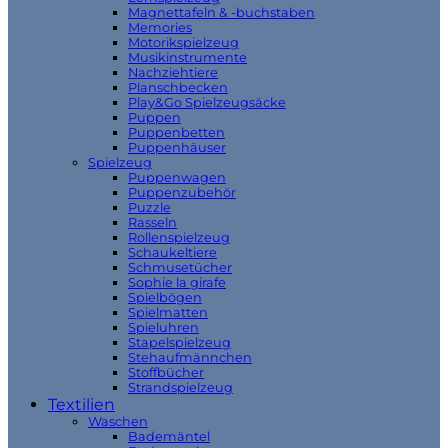
Magnettafeln & -buchstaben
Memories
Motorikspielzeug
Musikinstrumente
Nachziehtiere
Planschbecken
Play&Go Spielzeugsäcke
Puppen
Puppenbetten
Puppenhäuser
Spielzeug
Puppenwagen
Puppenzubehör
Puzzle
Rasseln
Rollenspielzeug
Schaukeltiere
Schmusetücher
Sophie la girafe
Spielbögen
Spielmatten
Spieluhren
Stapelspielzeug
Stehaufmännchen
Stoffbücher
Strandspielzeug
Textilien
Waschen
Bademäntel