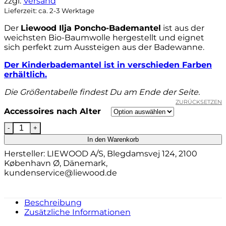
zzgl.
Versand
74,90 €
49,90 €.
Lieferzeit: ca. 2-3 Werktage
Der
Liewood Ilja Poncho-Bademantel
ist aus der
weichsten Bio-Baumwolle hergestellt und eignet
sich perfekt zum Aussteigen aus der Badewanne.
Der Kinderbademantel ist in verschieden Farben
erhältlich.
Die Größentabelle findest Du am Ende der Seite.
ZURÜCKSETZEN
Accessoires nach Alter
Liewood Ilja Poncho-Bademantel „Rabbit golden carame
In den Warenkorb
Hersteller:
LIEWOOD A/S, Blegdamsvej 124, 2100
København Ø, Dänemark,
kundenservice@liewood.de
Beschreibung
Zusätzliche Informationen