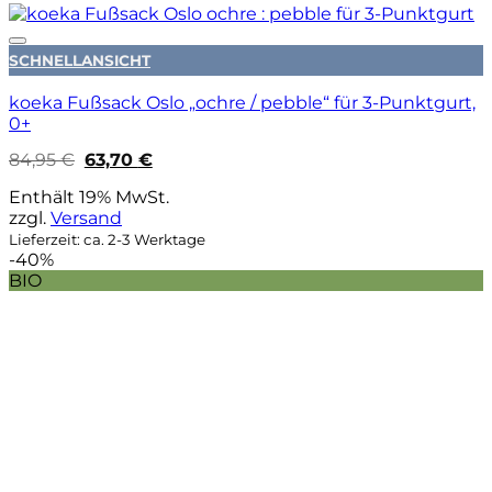
Auf die Wunschliste
SCHNELLANSICHT
koeka Fußsack Oslo „ochre / pebble“ für 3-Punktgurt,
0+
Ursprünglicher
Aktueller
84,95
€
63,70
€
Preis
Preis
war:
ist:
Enthält 19% MwSt.
84,95 €
63,70 €.
zzgl.
Versand
Lieferzeit: ca. 2-3 Werktage
-40%
BIO