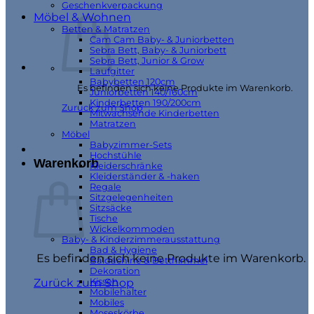
Geschenkverpackung
Möbel & Wohnen
Betten & Matratzen
Cam Cam Baby- & Juniorbetten
Sebra Bett, Baby- & Juniorbett
Sebra Bett, Junior & Grow
Laufgitter
Babybetten 120cm
Es befinden sich keine Produkte im Warenkorb.
Juniorbetten 140/160cm
Kinderbetten 190/200cm
Zurück zum Shop
Mitwachsende Kinderbetten
Matratzen
Möbel
Babyzimmer-Sets
Hochstühle
Warenkorb
Kleiderschränke
Kleiderständer & -haken
Regale
Sitzgelegenheiten
Sitzsäcke
Tische
Wickelkommoden
Baby- & Kinderzimmerausstattung
Bad & Hygiene
Es befinden sich keine Produkte im Warenkorb.
Baldachine & Betthimmel
Dekoration
Kissen
Zurück zum Shop
Mobilehalter
Mobiles
Moseskörbe