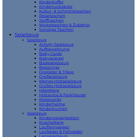
Kinderkoffer
Kinderrucksäcke
Kultur- & Schminktaschen
Reisetaschen
Stofftaschen
Wickeltaschen & Zubehör
Sonstige Taschen
Spielzeug
Spielzeug
Activity Spielzeug
Aufbewahrung
Baby Cards
Babyspiegel
Badespielzeug
Beissringe
Dreiräder & Trikes
Greifspielzeug
Kleines Holzspielzeug
Großes Holzspielzeug
Häkeltiere
Holzautos & Parkhäuser
Kickboards
Kinderhelme
Kinderküchen
Spielzeug
Kinderwagenketten
Kuscheltiere
Lauflernwagen
Laufräder & Fahrräder
Lernspielzeug