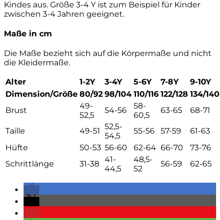
Kindes aus. Größe 3-4 Y ist zum Beispiel für Kinder
zwischen 3-4 Jahren geeignet.
Maße in cm
Die Maße bezieht sich auf die Körpermaße und nicht
die Kleidermaße.
Alter
1-2Y
3-4Y
5-6Y
7-8Y
9-10Y
Dimension/Größe
80/92
98/104
110/116
122/128
134/140
49-
58-
Brust
54-56
63-65
68-71
52,5
60,5
52,5-
Taille
49-51
55-56
57-59
61-63
54,5
Hüfte
50-53
56-60
62-64
66-70
73-76
41-
48,5-
Schrittlänge
31-38
56-59
62-65
44,5
52