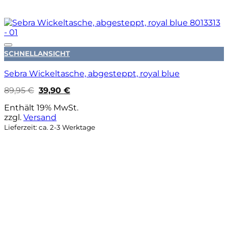
Auf die Wunschliste
SCHNELLANSICHT
Sebra Wickeltasche, abgesteppt, royal blue
Ursprünglicher
Aktueller
89,95
€
39,90
€
Preis
Preis
war:
ist:
Enthält 19% MwSt.
89,95 €
39,90 €.
zzgl.
Versand
Lieferzeit: ca. 2-3 Werktage