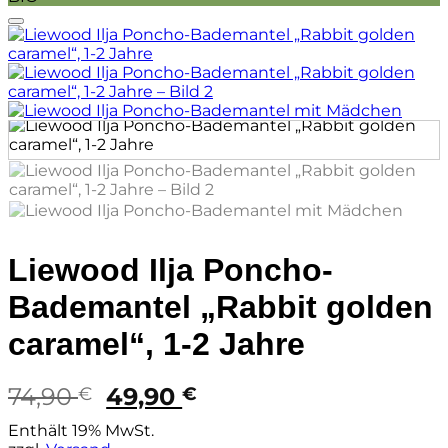
Auf die Wunschliste
Liewood Ilja Poncho-
Bademantel „Rabbit golden
caramel“, 1-2 Jahre
Ursprünglicher
Aktueller
74,90
49,90
€
€
Preis
Preis
Enthält 19% MwSt.
war:
ist: