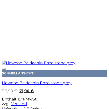
Auf die Wunschliste
SCHNELLANSICHT
Liewood Baldachin Enzo stone grey
Ursprünglicher
Aktueller
119,90
€
71,90
€
Preis
Preis
war:
ist:
Enthält 19% MwSt.
119,90 €
71,90 €.
zzgl.
Versand
Lieferzeit: ca. 2-3 Werktage