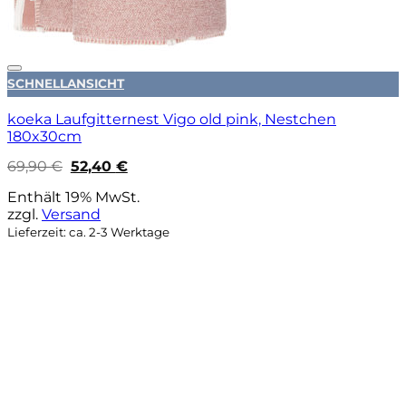
Auf die Wunschliste
SCHNELLANSICHT
koeka Laufgitternest Vigo old pink, Nestchen
180x30cm
Ursprünglicher
Aktueller
69,90
€
52,40
€
Preis
Preis
war:
ist:
Enthält 19% MwSt.
69,90 €
52,40 €.
zzgl.
Versand
Lieferzeit: ca. 2-3 Werktage