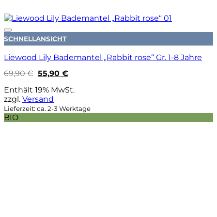
Auf die Wunschliste
SCHNELLANSICHT
Liewood Lily Bademantel „Rabbit rose“ Gr. 1-8 Jahre
Ursprünglicher
Aktueller
69,90
€
55,90
€
Preis
Preis
war:
ist:
Enthält 19% MwSt.
69,90 €
55,90 €.
zzgl.
Versand
Lieferzeit: ca. 2-3 Werktage
BIO