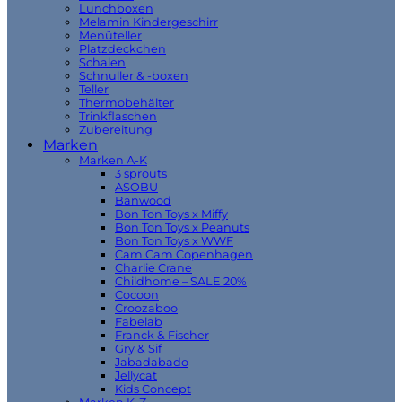
Lunchboxen
Melamin Kindergeschirr
Menüteller
Platzdeckchen
Schalen
Schnuller & -boxen
Teller
Thermobehälter
Trinkflaschen
Zubereitung
Marken
Marken A-K
3 sprouts
ASOBU
Banwood
Bon Ton Toys x Miffy
Bon Ton Toys x Peanuts
Bon Ton Toys x WWF
Cam Cam Copenhagen
Charlie Crane
Childhome – SALE 20%
Cocoon
Croozaboo
Fabelab
Franck & Fischer
Gry & Sif
Jabadabado
Jellycat
Kids Concept