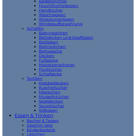
Badeponchos
Feuchttücherboxen
Handtücher
Waschlappen
Wickelunterlagen
Windelaufbewahrung
Schlafen
Babynestchen
Bettdecken und Kopfkissen
Bettlaken
Bettnestchen
Bettwäsche
Decken
Fußsäcke
Matratzenschoner
Pucktücher
Schlafsäcke
Textilien
Krabbeldecken
Kuscheltücher
Mäppchen
Musselintücher
Spieldecken
Spucktücher
Stillkissen
Essen & Trinken
Becher & Tassen
Geschirr-Sets
Kinderbesteck
Lätzchen