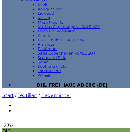
Marken K-Z
Koeka
Konges Sløjd
Liewood
Maileg
Micro Mobility
MinMin Copenhagen – SALE 40%
Moby Kid Poolalarm
Panini
Picca Loulou – SALE 30%
PlanToys
Pokémon
Saga Copenhagen – SALE 20%
Scoot and Ride
Sebra
Sophie la girafe
Träumeland
Wheat
DHL FREI HAUS AB 60€ (DE)
Start
/
Textilien
/
Bademäntel
-33%
BIO