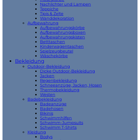
Nachlichter und Lampen
Teppiche
Tipis & Zelte
Wanddekoration
Aufbewahrung
Aufbewahrungskörbe
Aufbewahrungsboxen
Aufbewahrungskisten
Betttaschen
Kinderwagentaschen
Spielzeugbeutel
Wäschekörbe
Bekleidung
Outdoor-Bekleidung
Dicke Outdoor-Bekleidung
Jacken
Regenbekleidung
Schneeanzüge, Jacken, Hosen
Thermobekleidung
Westen
Badebekleidung
Badeanzüge
Badehosen
Bikinis
Schwimmhilfen
Schwimm-Jumpsuits
Schwimm T-Shirts
Kleidung
Bodys