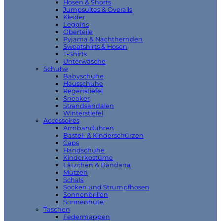
Hosen & Shorts
Jumpsuites & Overalls
Kleider
Leggins
Oberteile
Pyjama & Nachthemden
Sweatshirts & Hosen
T-Shirts
Unterwäsche
Schuhe
Babyschuhe
Hausschuhe
Regenstiefel
Sneaker
Strandsandalen
Winterstiefel
Accessoires
Armbanduhren
Bastel- & Kinderschürzen
Caps
Handschuhe
Kinderkostüme
Lätzchen & Bandana
Mützen
Schals
Socken und Strumpfhosen
Sonnenbrillen
Sonnenhüte
Taschen
Federmappen