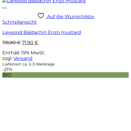
Auf die Wunschliste
Schnellansicht
Liewood Baldachin Enzo mustard
Ursprünglicher
Aktueller
119,90
€
71,90
€
Preis
Preis
Enthält 19% MwSt.
war:
ist:
zzgl.
Versand
119,90 €
71,90 €.
Lieferzeit: ca. 2-3 Werktage
-21%
BIO