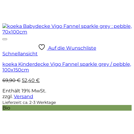
Auf die Wunschliste
Schnellansicht
koeka Kinderdecke Vigo Fannel sparkle grey / pebble,
100x150cm
Ursprünglicher
Aktueller
69,90
€
52,40
€
Preis
Preis
Enthält 19% MwSt.
war:
ist:
zzgl.
Versand
69,90 €
52,40 €.
Lieferzeit: ca. 2-3 Werktage
Bio