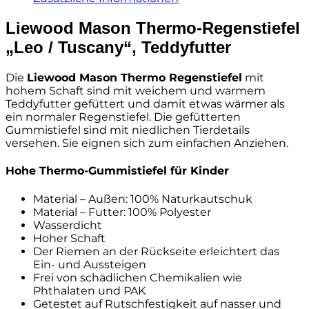
Gr.
22-
Liewood Mason Thermo-Regenstiefel
26,28-
„Leo / Tuscany“, Teddyfutter
30
Menge
Die
Liewood Mason Thermo Regenstiefel
mit
hohem Schaft sind mit weichem und warmem
Teddyfutter gefüttert und damit etwas wärmer als
ein normaler Regenstiefel. Die gefütterten
Gummistiefel sind mit niedlichen Tierdetails
versehen. Sie eignen sich zum einfachen Anziehen.
Hohe Thermo-Gummistiefel für Kinder
Material – Außen: 100% Naturkautschuk
Material – Futter: 100% Polyester
Wasserdicht
Hoher Schaft
Der Riemen an der Rückseite erleichtert das
Ein- und Aussteigen
Frei von schädlichen Chemikalien wie
Phthalaten und PAK
Getestet auf Rutschfestigkeit auf nasser und