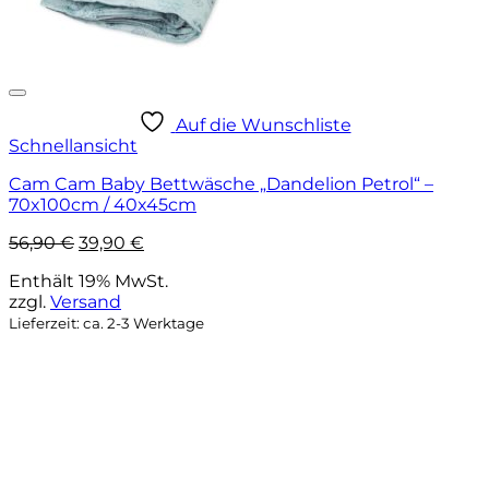
Auf die Wunschliste
Schnellansicht
Cam Cam Baby Bettwäsche „Dandelion Petrol“ –
70x100cm / 40x45cm
Ursprünglicher
Aktueller
56,90
€
39,90
€
Preis
Preis
Enthält 19% MwSt.
war:
ist:
zzgl.
Versand
56,90 €
39,90 €.
Lieferzeit: ca. 2-3 Werktage