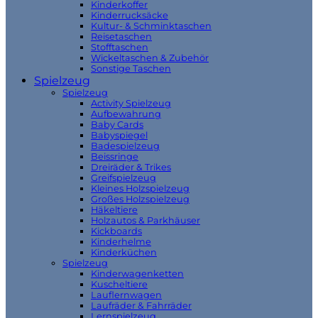
Kinderkoffer
Kinderrucksäcke
Kultur- & Schminktaschen
Reisetaschen
Stofftaschen
Wickeltaschen & Zubehör
Sonstige Taschen
Spielzeug
Spielzeug
Activity Spielzeug
Aufbewahrung
Baby Cards
Babyspiegel
Badespielzeug
Beissringe
Dreiräder & Trikes
Greifspielzeug
Kleines Holzspielzeug
Großes Holzspielzeug
Häkeltiere
Holzautos & Parkhäuser
Kickboards
Kinderhelme
Kinderküchen
Spielzeug
Kinderwagenketten
Kuscheltiere
Lauflernwagen
Laufräder & Fahrräder
Lernspielzeug