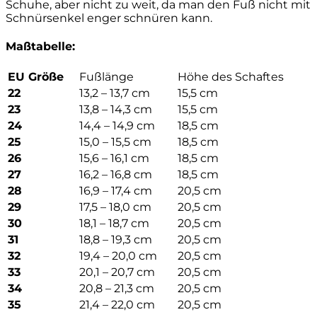
Schuhe, aber nicht zu weit, da man den Fuß nicht mit
Schnürsenkel enger schnüren kann.
Maßtabelle
:
EU Größe
Fußlänge
Höhe des Schaftes
22
13,2 – 13,7 cm
15,5 cm
23
13,8 – 14,3 cm
15,5 cm
24
14,4 – 14,9 cm
18,5 cm
25
15,0 – 15,5 cm
18,5 cm
26
15,6 – 16,1 cm
18,5 cm
27
16,2 – 16,8 cm
18,5 cm
28
16,9 – 17,4 cm
20,5 cm
29
17,5 – 18,0 cm
20,5 cm
30
18,1 – 18,7 cm
20,5 cm
31
18,8 – 19,3 cm
20,5 cm
32
19,4 – 20,0 cm
20,5 cm
33
20,1 – 20,7 cm
20,5 cm
34
20,8 – 21,3 cm
20,5 cm
35
21,4 – 22,0 cm
20,5 cm