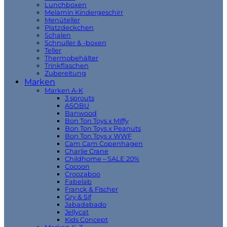
Lunchboxen
Melamin Kindergeschirr
Menüteller
Platzdeckchen
Schalen
Schnuller & -boxen
Teller
Thermobehälter
Trinkflaschen
Zubereitung
Marken
Marken A-K
3 sprouts
ASOBU
Banwood
Bon Ton Toys x Miffy
Bon Ton Toys x Peanuts
Bon Ton Toys x WWF
Cam Cam Copenhagen
Charlie Crane
Childhome – SALE 20%
Cocoon
Croozaboo
Fabelab
Franck & Fischer
Gry & Sif
Jabadabado
Jellycat
Kids Concept