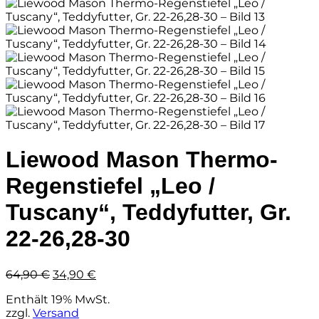
Liewood Mason Thermo-
Regenstiefel „Leo /
Tuscany“, Teddyfutter, Gr.
22-26,28-30
Ursprünglicher
Aktueller
64,90
€
34,90
€
Preis
Preis
Enthält 19% MwSt.
war:
ist:
zzgl.
Versand
64,90 €
34,90 €.