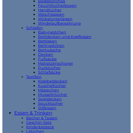
Badeponchos
Feuchttücherboxen
Handtücher
Waschlappen
Wickelunterlagen
Windelaufbewahrung
Schlafen
Babynestchen
Bettdecken und Kopfkissen
Bettlaken
Bettnestchen
Bettwäsche
Decken
Fußsäcke
Matratzenschoner
Pucktücher
Schlafsäcke
Textilien
Krabbeldecken
Kuscheltücher
Mäppchen
Musselintücher
Spieldecken
Spucktücher
Stillkissen
Essen & Trinken
Becher & Tassen
Geschirr-Sets
Kinderbesteck
Lätzchen