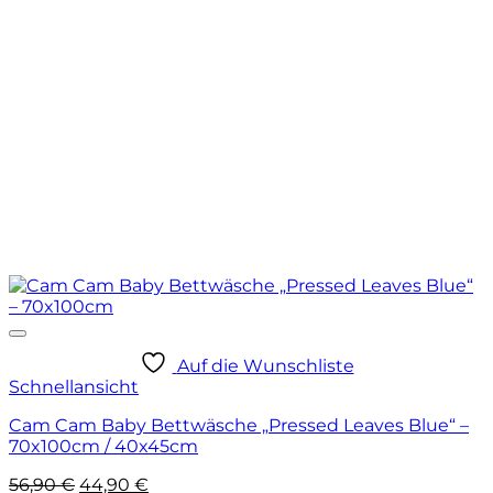
Auf die Wunschliste
Schnellansicht
Cam Cam Baby Bettwäsche „Pressed Leaves Blue“ –
70x100cm / 40x45cm
Ursprünglicher
Aktueller
56,90
€
44,90
€