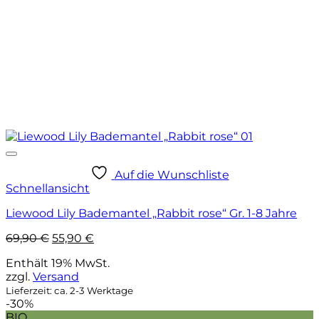
Auf die Wunschliste
Schnellansicht
Liewood Lily Bademantel „Rabbit rose“ Gr. 1-8 Jahre
Ursprünglicher
Aktueller
69,90
€
55,90
€
Preis
Preis
Enthält 19% MwSt.
war:
ist:
zzgl.
Versand
69,90 €
55,90 €.
Lieferzeit: ca. 2-3 Werktage
-30%
BIO