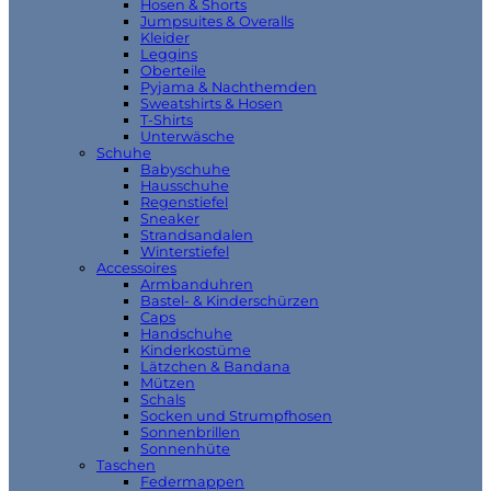
Hosen & Shorts
Jumpsuites & Overalls
Kleider
Leggins
Oberteile
Pyjama & Nachthemden
Sweatshirts & Hosen
T-Shirts
Unterwäsche
Schuhe
Babyschuhe
Hausschuhe
Regenstiefel
Sneaker
Strandsandalen
Winterstiefel
Accessoires
Armbanduhren
Bastel- & Kinderschürzen
Caps
Handschuhe
Kinderkostüme
Lätzchen & Bandana
Mützen
Schals
Socken und Strumpfhosen
Sonnenbrillen
Sonnenhüte
Taschen
Federmappen