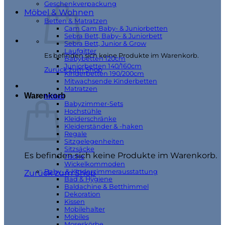
Geschenkverpackung
Möbel & Wohnen
Betten & Matratzen
Cam Cam Baby- & Juniorbetten
Sebra Bett, Baby- & Juniorbett
Sebra Bett, Junior & Grow
Laufgitter
Es befinden sich keine Produkte im Warenkorb.
Babybetten 120cm
Juniorbetten 140/160cm
Zurück zum Shop
Kinderbetten 190/200cm
Mitwachsende Kinderbetten
Matratzen
Warenkorb
Möbel
Babyzimmer-Sets
Hochstühle
Kleiderschränke
Kleiderständer & -haken
Regale
Sitzgelegenheiten
Sitzsäcke
Es befinden sich keine Produkte im Warenkorb.
Tische
Wickelkommoden
Baby- & Kinderzimmerausstattung
Zurück zum Shop
Bad & Hygiene
Baldachine & Betthimmel
Dekoration
Kissen
Mobilehalter
Mobiles
Moseskörbe