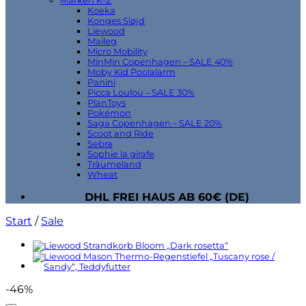
Marken K-Z
Koeka
Konges Sløjd
Liewood
Maileg
Micro Mobility
MinMin Copenhagen – SALE 40%
Moby Kid Poolalarm
Panini
Picca Loulou – SALE 30%
PlanToys
Pokémon
Saga Copenhagen – SALE 20%
Scoot and Ride
Sebra
Sophie la girafe
Träumeland
Wheat
DHL FREI HAUS AB 60€ (DE)
Start
/
Sale
-46%