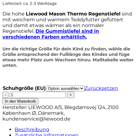
Lieferzeit: ca. 2-3 Werktage
Die hohe
Liewood Mason Thermo Regenstiefel
sind
mit weichem und warmem Teddyfutter gefüttert
und damit etwas wärmer als ein normaler
Regenstiefel.
Die Gummistiefel sind in
verschiedenen Farben erhältlich.
Um die richtige Größe für dein Kind zu finden, wähle die
Größe entsprechend der Fußlänge des Kindes und füge
etwas mehr Platz zum Wachsen hinzu. Maßtabelle weiter
unten.
Schuhgröße (EU)
Zurücksetzen
Liewood
Mason
In den Warenkorb
Thermo-
Hersteller:
LIEWOOD A/S, Blegdamsvej 124, 2100
Regenstiefel
København Ø, Dänemark,
„Leo
kundenservice@liewood.de
/
Tuscany“,
Beschreibung
Teddyfutter,
Zusätzliche Informationen