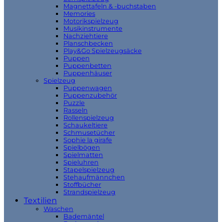
Magnettafeln & -buchstaben
Memories
Motorikspielzeug
Musikinstrumente
Nachziehtiere
Planschbecken
Play&Go Spielzeugsäcke
Puppen
Puppenbetten
Puppenhäuser
Spielzeug
Puppenwagen
Puppenzubehör
Puzzle
Rasseln
Rollenspielzeug
Schaukeltiere
Schmusetücher
Sophie la girafe
Spielbögen
Spielmatten
Spieluhren
Stapelspielzeug
Stehaufmännchen
Stoffbücher
Strandspielzeug
Textilien
Waschen
Bademäntel