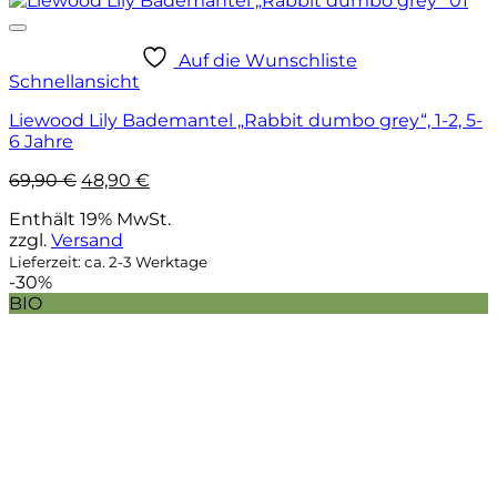
Auf die Wunschliste
Schnellansicht
Liewood Lily Bademantel „Rabbit dumbo grey“, 1-2, 5-
6 Jahre
Ursprünglicher
Aktueller
69,90
€
48,90
€
Preis
Preis
Enthält 19% MwSt.
war:
ist:
zzgl.
Versand
69,90 €
48,90 €.
Lieferzeit: ca. 2-3 Werktage
-30%
BIO