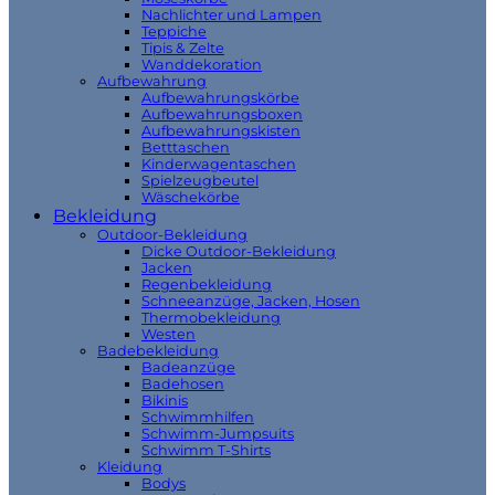
Nachlichter und Lampen
Teppiche
Tipis & Zelte
Wanddekoration
Aufbewahrung
Aufbewahrungskörbe
Aufbewahrungsboxen
Aufbewahrungskisten
Betttaschen
Kinderwagentaschen
Spielzeugbeutel
Wäschekörbe
Bekleidung
Outdoor-Bekleidung
Dicke Outdoor-Bekleidung
Jacken
Regenbekleidung
Schneeanzüge, Jacken, Hosen
Thermobekleidung
Westen
Badebekleidung
Badeanzüge
Badehosen
Bikinis
Schwimmhilfen
Schwimm-Jumpsuits
Schwimm T-Shirts
Kleidung
Bodys