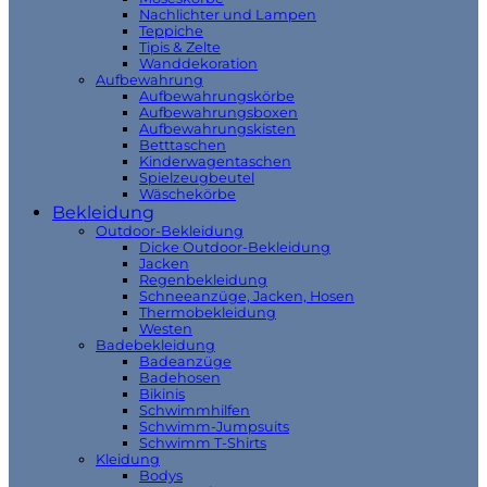
Nachlichter und Lampen
Teppiche
Tipis & Zelte
Wanddekoration
Aufbewahrung
Aufbewahrungskörbe
Aufbewahrungsboxen
Aufbewahrungskisten
Betttaschen
Kinderwagentaschen
Spielzeugbeutel
Wäschekörbe
Bekleidung
Outdoor-Bekleidung
Dicke Outdoor-Bekleidung
Jacken
Regenbekleidung
Schneeanzüge, Jacken, Hosen
Thermobekleidung
Westen
Badebekleidung
Badeanzüge
Badehosen
Bikinis
Schwimmhilfen
Schwimm-Jumpsuits
Schwimm T-Shirts
Kleidung
Bodys