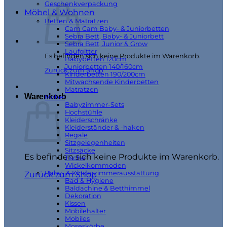
Geschenkverpackung
Möbel & Wohnen
Betten & Matratzen
Cam Cam Baby- & Juniorbetten
Sebra Bett, Baby- & Juniorbett
Sebra Bett, Junior & Grow
Laufgitter
Es befinden sich keine Produkte im Warenkorb.
Babybetten 120cm
Juniorbetten 140/160cm
Zurück zum Shop
Kinderbetten 190/200cm
Mitwachsende Kinderbetten
Matratzen
Warenkorb
Möbel
Babyzimmer-Sets
Hochstühle
Kleiderschränke
Kleiderständer & -haken
Regale
Sitzgelegenheiten
Sitzsäcke
Es befinden sich keine Produkte im Warenkorb.
Tische
Wickelkommoden
Baby- & Kinderzimmerausstattung
Zurück zum Shop
Bad & Hygiene
Baldachine & Betthimmel
Dekoration
Kissen
Mobilehalter
Mobiles
Moseskörbe