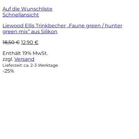
Auf die Wunschliste
Schnellansicht
Liewood Ellis Trinkbecher „Faune green / hunter
green mix“ aus Silikon
Ursprünglicher
Aktueller
18,50
€
12,90
€
Preis
Preis
Enthält 19% MwSt.
war:
ist:
zzgl.
Versand
18,50 €
12,90 €.
Lieferzeit: ca. 2-3 Werktage
-25%