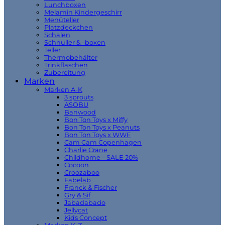
Lunchboxen
Melamin Kindergeschirr
Menüteller
Platzdeckchen
Schalen
Schnuller & -boxen
Teller
Thermobehälter
Trinkflaschen
Zubereitung
Marken
Marken A-K
3 sprouts
ASOBU
Banwood
Bon Ton Toys x Miffy
Bon Ton Toys x Peanuts
Bon Ton Toys x WWF
Cam Cam Copenhagen
Charlie Crane
Childhome – SALE 20%
Cocoon
Croozaboo
Fabelab
Franck & Fischer
Gry & Sif
Jabadabado
Jellycat
Kids Concept