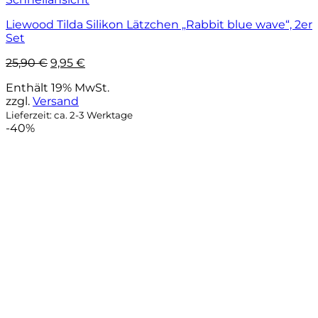
Liewood Tilda Silikon Lätzchen „Rabbit blue wave“, 2er
Set
Ursprünglicher
Aktueller
25,90
€
9,95
€
Preis
Preis
Enthält 19% MwSt.
war:
ist:
zzgl.
Versand
25,90 €
9,95 €.
Lieferzeit: ca. 2-3 Werktage
-40%