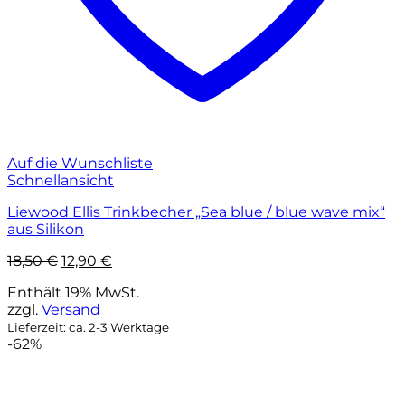
Auf die Wunschliste
Schnellansicht
Liewood Ellis Trinkbecher „Sea blue / blue wave mix“
aus Silikon
Ursprünglicher
Aktueller
18,50
€
12,90
€
Preis
Preis
Enthält 19% MwSt.
war:
ist:
zzgl.
Versand
18,50 €
12,90 €.
Lieferzeit: ca. 2-3 Werktage
-62%