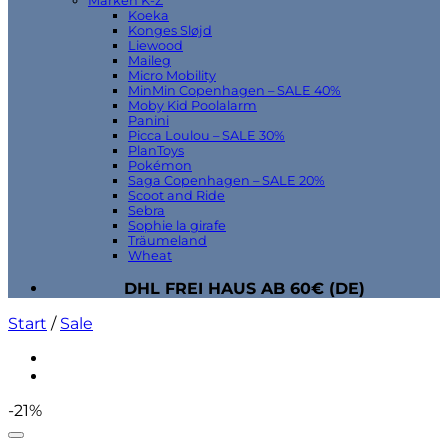
Marken K-Z
Koeka
Konges Sløjd
Liewood
Maileg
Micro Mobility
MinMin Copenhagen – SALE 40%
Moby Kid Poolalarm
Panini
Picca Loulou – SALE 30%
PlanToys
Pokémon
Saga Copenhagen – SALE 20%
Scoot and Ride
Sebra
Sophie la girafe
Träumeland
Wheat
DHL FREI HAUS AB 60€ (DE)
Start
/
Sale
-21%