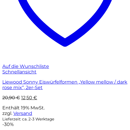
Auf die Wunschliste
Schnellansicht
Liewood Sonny Eiswürfelformen „Yellow mellow / dark
rose mix“, 2er-Set
Ursprünglicher
Aktueller
20,90
€
12,50
€
Preis
Preis
Enthält 19% MwSt.
war:
ist:
zzgl.
Versand
20,90 €
12,50 €.
Lieferzeit: ca. 2-3 Werktage
-30%