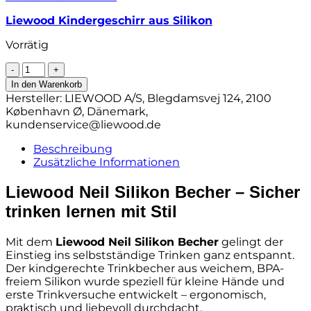
Liewood Kindergeschirr aus Silikon
Vorrätig
Liewood
Neil
In den Warenkorb
Silikon
Hersteller:
LIEWOOD A/S, Blegdamsvej 124, 2100
Becher
København Ø, Dänemark,
„Farm
kundenservice@liewood.de
/
Sandy“,
Beschreibung
150ml
Zusätzliche Informationen
Menge
Liewood Neil Silikon Becher – Sicher
trinken lernen mit Stil
Mit dem
Liewood Neil Silikon Becher
gelingt der
Einstieg ins selbstständige Trinken ganz entspannt.
Der kindgerechte Trinkbecher aus weichem, BPA-
freiem Silikon wurde speziell für kleine Hände und
erste Trinkversuche entwickelt – ergonomisch,
praktisch und liebevoll durchdacht.