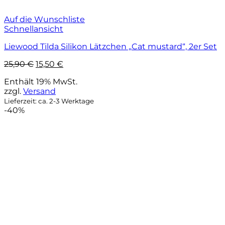
Auf die Wunschliste
Schnellansicht
Liewood Tilda Silikon Lätzchen „Cat mustard“, 2er Set
Ursprünglicher
Aktueller
25,90
€
15,50
€
Preis
Preis
Enthält 19% MwSt.
war:
ist:
zzgl.
Versand
25,90 €
15,50 €.
Lieferzeit: ca. 2-3 Werktage
-40%