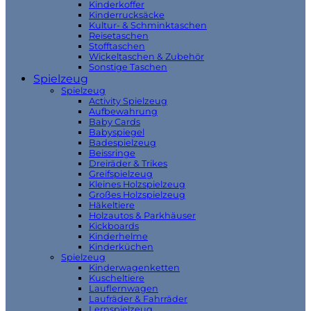
Kinderkoffer
Kinderrucksäcke
Kultur- & Schminktaschen
Reisetaschen
Stofftaschen
Wickeltaschen & Zubehör
Sonstige Taschen
Spielzeug
Spielzeug
Activity Spielzeug
Aufbewahrung
Baby Cards
Babyspiegel
Badespielzeug
Beissringe
Dreiräder & Trikes
Greifspielzeug
Kleines Holzspielzeug
Großes Holzspielzeug
Häkeltiere
Holzautos & Parkhäuser
Kickboards
Kinderhelme
Kinderküchen
Spielzeug
Kinderwagenketten
Kuscheltiere
Lauflernwagen
Laufräder & Fahrräder
Lernspielzeug