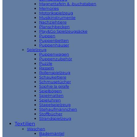
Magnettafeln & -buchstaben
Memories
Motorikspielzeug
Musikinstrumente
Nachziehtiere
Planschbecken
Play&Go Spielzeugsäcke
Puppen
Puppenbetten
Puppenhäuser
Spielzeug
Puppenwagen
Puppenzubehör
Puzzle
Rasseln
Rollenspielzeug
Schaukeltiere
Schmusetücher
Sophie la girafe
Spielbögen
Spielmatten
Spieluhren
Stapelspielzeug
Stehaufmännchen
Stoffbücher
Strandspielzeug
Textilien
Waschen
Bademäntel