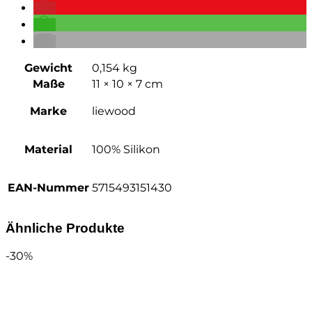
Gewicht
0,154 kg
Maße
11 × 10 × 7 cm
Marke
liewood
Material
100% Silikon
EAN-Nummer
5715493151430
Ähnliche Produkte
-30%