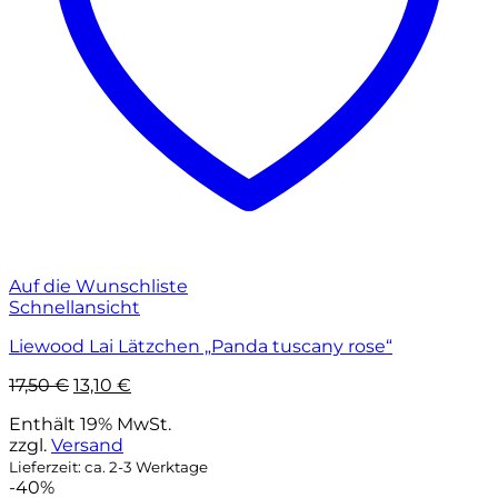
Auf die Wunschliste
Schnellansicht
Liewood Lai Lätzchen „Panda tuscany rose“
Ursprünglicher
Aktueller
17,50
€
13,10
€
Preis
Preis
Enthält 19% MwSt.
war:
ist:
zzgl.
Versand
17,50 €
13,10 €.
Lieferzeit: ca. 2-3 Werktage
-40%