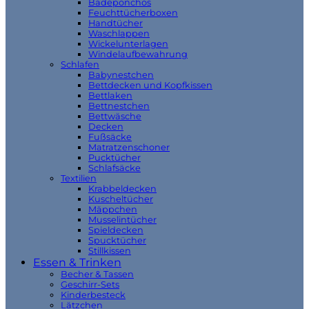
Badeponchos
Feuchttücherboxen
Handtücher
Waschlappen
Wickelunterlagen
Windelaufbewahrung
Schlafen
Babynestchen
Bettdecken und Kopfkissen
Bettlaken
Bettnestchen
Bettwäsche
Decken
Fußsäcke
Matratzenschoner
Pucktücher
Schlafsäcke
Textilien
Krabbeldecken
Kuscheltücher
Mäppchen
Musselintücher
Spieldecken
Spucktücher
Stillkissen
Essen & Trinken
Becher & Tassen
Geschirr-Sets
Kinderbesteck
Lätzchen