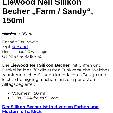
Liewood Neil Silikon
Becher „Farm / Sandy“,
150ml
Ursprünglicher
Aktueller
18,90
€
14,90
€
Preis
Preis
Enthält 19% MwSt.
war:
ist:
zzgl.
Versand
18,90 €
14,90 €.
Lieferzeit: ca. 2-3 Werktage
GTIN: 5715493151430
Der
Liewood Neil Silikon Becher
mit Griffen und
Deckel ist ideal für die ersten Trinkversuche. Weiches,
zahnfreundliches Silikon, durchdachtes Design und
leichte Reinigung machen ihn zum perfekten
Alltagsbegleiter.
Volumen: 150 ml
100% BPA-freies Silikon
Der Silikon Becher ist in diversen Farben und
Mustern erhältlich.