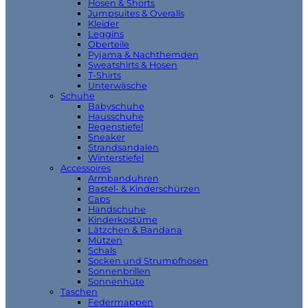
Hosen & Shorts
Jumpsuites & Overalls
Kleider
Leggins
Oberteile
Pyjama & Nachthemden
Sweatshirts & Hosen
T-Shirts
Unterwäsche
Schuhe
Babyschuhe
Hausschuhe
Regenstiefel
Sneaker
Strandsandalen
Winterstiefel
Accessoires
Armbanduhren
Bastel- & Kinderschürzen
Caps
Handschuhe
Kinderkostüme
Lätzchen & Bandana
Mützen
Schals
Socken und Strumpfhosen
Sonnenbrillen
Sonnenhüte
Taschen
Federmappen