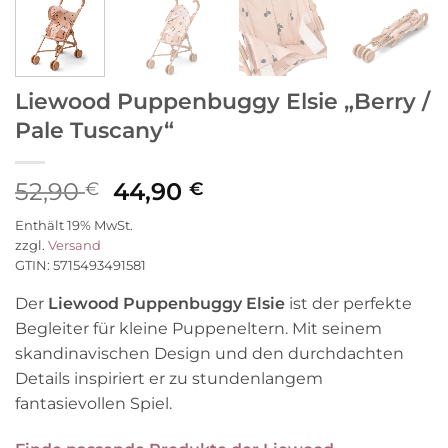
Liewood Puppenbuggy Elsie „Berry /
Pale Tuscany“
Ursprünglicher
Aktueller
52,90
44,90
€
€
Preis
Preis
Enthält 19% MwSt.
war:
ist:
zzgl.
Versand
52,90 €
44,90 €.
GTIN: 5715493491581
Der
Liewood Puppenbuggy Elsie
ist der perfekte
Begleiter für kleine Puppeneltern. Mit seinem
skandinavischen Design und den durchdachten
Details inspiriert er zu stundenlangem
fantasievollen Spiel.