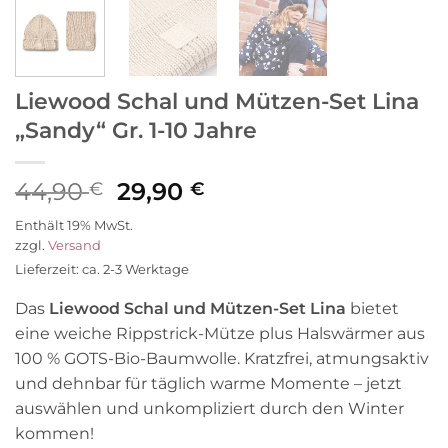
Liewood Schal und Mützen-Set Lina
„Sandy“ Gr. 1-10 Jahre
Ursprünglicher
Aktueller
44,90
29,90
€
€
Preis
Preis
Enthält 19% MwSt.
war:
ist:
zzgl.
Versand
44,90 €
29,90 €.
Lieferzeit: ca. 2-3 Werktage
Das
Liewood Schal und Mützen-Set Lina
bietet
eine weiche Rippstrick-Mütze plus Halswärmer aus
100 % GOTS-Bio-Baumwolle. Kratzfrei, atmungsaktiv
und dehnbar für täglich warme Momente – jetzt
auswählen und unkompliziert durch den Winter
kommen!