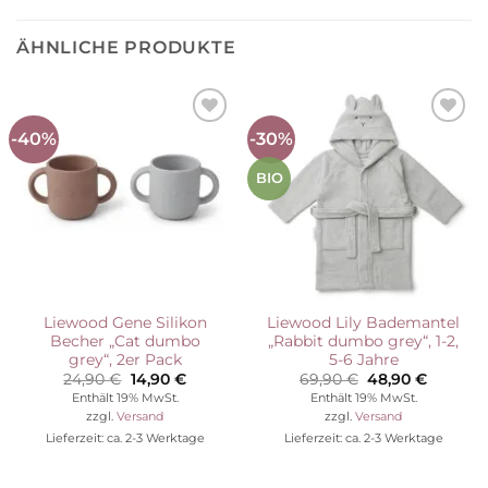
ÄHNLICHE PRODUKTE
-40%
-30%
Auf die
Auf die
Wunschliste
Wunschliste
BIO
Liewood Gene Silikon
Liewood Lily Bademantel
Becher „Cat dumbo
„Rabbit dumbo grey“, 1-2,
grey“, 2er Pack
5-6 Jahre
Ursprünglicher
Aktueller
Ursprünglicher
Aktuelle
24,90
€
14,90
€
69,90
€
48,90
€
Preis
Preis
Preis
Preis
Enthält 19% MwSt.
Enthält 19% MwSt.
war:
ist:
war:
ist:
zzgl.
Versand
zzgl.
Versand
24,90 €
14,90 €.
69,90 €
48,90 €
Lieferzeit: ca. 2-3 Werktage
Lieferzeit: ca. 2-3 Werktage