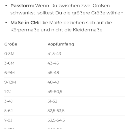
Passform:
Wenn Du zwischen zwei Größen
schwankst, solltest Du die größere Größe wählen.
Maße in CM:
Die Maße beziehen sich auf die
Körpermaße und nicht die Kleidermaße.
Grö
ß
e
Kopfumfang
0-3M
41,5-43
3-6M
43-45
6-9M
45-48
9-12M
48-49
1-2J
49-50,5
3-4J
51-52
5-6J
52,5-53,5
7-8J
53,5-54,5