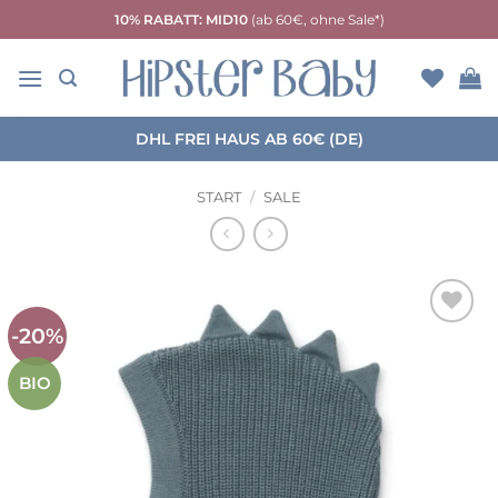
Zum
10% RABATT: MID10
(ab 60€, ohne Sale*)
Inhalt
springen
DHL FREI HAUS AB 60€ (DE)
START
/
SALE
-20%
Auf die
Wunschliste
BIO