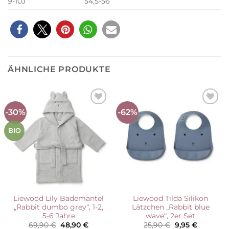
9-10J
54,5-56
ÄHNLICHE PRODUKTE
-30%
-62%
Auf die
Auf die
Wunschliste
Wunschliste
BIO
Liewood Lily Bademantel
Liewood Tilda Silikon
„Rabbit dumbo grey“, 1-2,
Lätzchen „Rabbit blue
5-6 Jahre
wave“, 2er Set
Ursprünglicher
Aktueller
Ursprünglicher
Aktueller
69,90
€
48,90
€
25,90
€
9,95
€