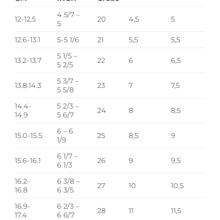
4 5/7 –
12-12.5
20
4,5
5
5
12.6-13.1
5-5 1/6
21
5,5
5,5
5 1/5 –
13.2-13.7
22
6
6,5
5 2/5
5 3/7 –
13.8.14.3
23
7
7,5
5 5/8
14.4-
5 2/3 –
24
8
8,5
14.9
5 6/7
6 – 6
15.0-15.5
25
8,5
9
1/9
6 1/7 –
15.6-16.1
26
9
9,5
6 1/3
16.2-
6 3/8 –
27
10
10,5
16.8
6 3/5
16.9-
6 2/3 –
28
11
11,5
17.4
6 6/7