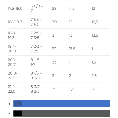
6 8/9 –
17.5-18.0
29
11,5
12
7
7 1/8 –
18.1-18.7
30
12
12,5
7 1/3
18.8-
7 2/5 –
31
13
13,5
19.3
7 3/5
19.4-
7 2/3 –
32
13,5
1
20.0
7 7/8
20.1-
8 – 8
33
1
1,5
20.7
1/7
20.8-
8 1/5 –
34
2
2,5
21.3
8 2/5
21.4-
8 3/7 –
35
2,5
3
22.0
8 2/3