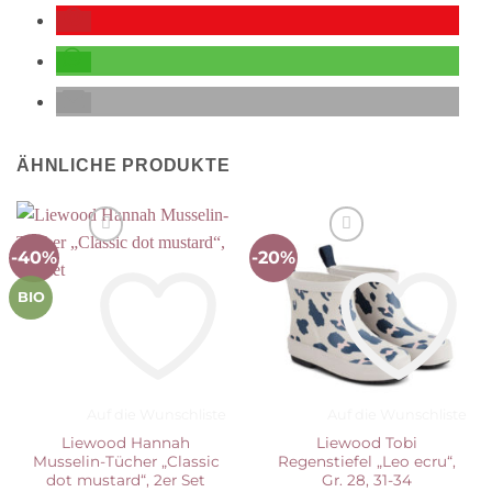
ÄHNLICHE PRODUKTE
-40%
-20%
BIO
Auf die Wunschliste
Auf die Wunschliste
Liewood Hannah
Liewood Tobi
Musselin-Tücher „Classic
Regenstiefel „Leo ecru“,
dot mustard“, 2er Set
Gr. 28, 31-34