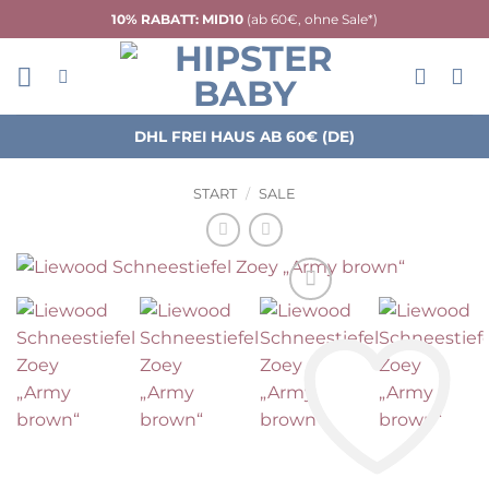
Zum
10% RABATT: MID10
(ab 60€, ohne Sale*)
Inhalt
springen
DHL FREI HAUS AB 60€ (DE)
START
/
SALE