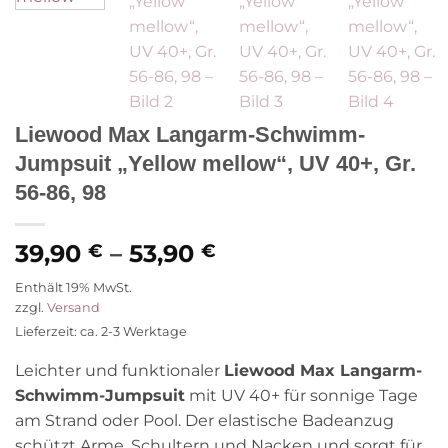
Liewood Max Langarm-Schwimm-
Jumpsuit „Yellow mellow“, UV 40+, Gr.
56-86, 98
Preisspanne:
39,90
–
53,90
€
€
39,90 €
Enthält 19% MwSt.
bis
zzgl.
Versand
53,90 €
Lieferzeit: ca. 2-3 Werktage
Leichter und funktionaler
Liewood Max Langarm-
Schwimm-Jumpsuit
mit UV 40+ für sonnige Tage
am Strand oder Pool. Der elastische Badeanzug
schützt Arme, Schultern und Nacken und sorgt für