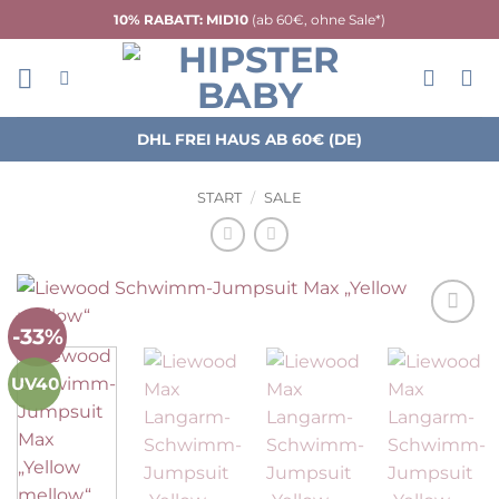
Zum
10% RABATT: MID10
(ab 60€, ohne Sale*)
Inhalt
springen
DHL FREI HAUS AB 60€ (DE)
START
/
SALE
-33%
Auf die
Wunschliste
UV40