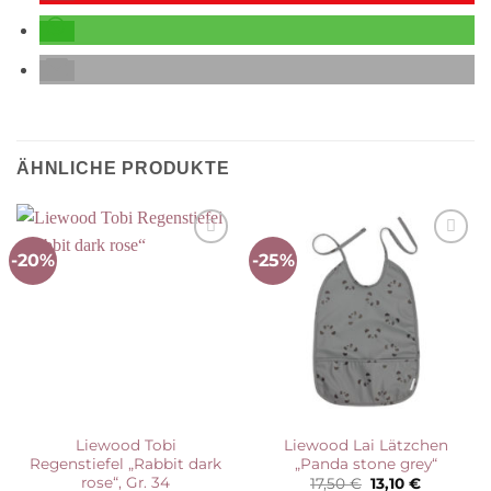
ÄHNLICHE PRODUKTE
-20%
-25%
Auf die
Auf die
Wunschliste
Wunschliste
Liewood Tobi
Liewood Lai Lätzchen
Regenstiefel „Rabbit dark
„Panda stone grey“
rose“, Gr. 34
Ursprünglicher
Aktueller
17,50
€
13,10
€