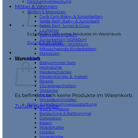
Geschenkverpackung
Möbel & Wohnen
Betten & Matratzen
Cam Cam Baby- & Juniorbetten
Sebra Bett, Baby- & Juniorbett
Sebra Bett, Junior & Grow
Laufgitter
Es befinden sich keine Produkte im Warenkorb.
Babybetten 120cm
Juniorbetten 140/160cm
Zurück zum Shop
Kinderbetten 190/200cm
Mitwachsende Kinderbetten
Matratzen
Möbel
Warenkorb
Babyzimmer-Sets
Hochstühle
Kleiderschränke
Kleiderständer & -haken
Regale
Sitzgelegenheiten
Sitzsäcke
Es befinden sich keine Produkte im Warenkorb.
Tische
Wickelkommoden
Baby- & Kinderzimmerausstattung
Zurück zum Shop
Bad & Hygiene
Baldachine & Betthimmel
Dekoration
Kissen
Mobilehalter
Mobiles
Moseskörbe