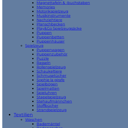
Magnettafeln & -buchstaben
Memories
Motorikspielzeug
Musikinstrumente
Nachziehtiere
Planschbecken
Play&Go Spielzeugsäcke
Puppen
Puppenbetten
Puppenhäuser
Spielzeug
Puppenwagen
Puppenzubehör
Puzzle
Rasseln
Rollenspielzeug
Schaukeltiere
Schmusetücher
Sophie la girafe
Spielbögen
Spielmatten
Spieluhren
Stapelspielzeug
Stehaufmännchen
Stoffbücher
Strandspielzeug
Textilien
Waschen
Bademäntel