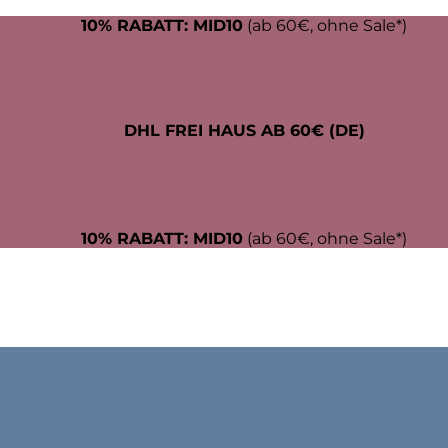
10% RABATT: MID10
(ab 60€, ohne Sale*)
DHL FREI HAUS AB 60€ (DE)
10% RABATT: MID10
(ab 60€, ohne Sale*)