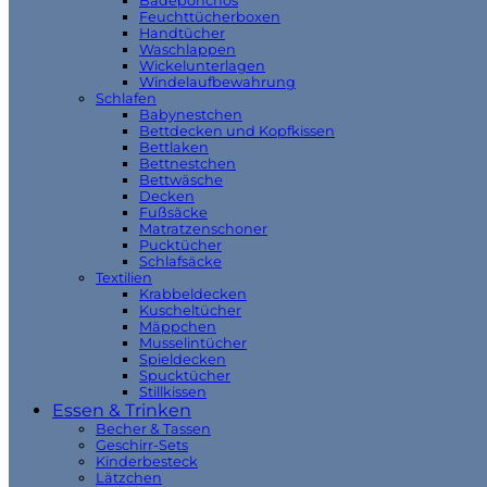
Badeponchos
Feuchttücherboxen
Handtücher
Waschlappen
Wickelunterlagen
Windelaufbewahrung
Schlafen
Babynestchen
Bettdecken und Kopfkissen
Bettlaken
Bettnestchen
Bettwäsche
Decken
Fußsäcke
Matratzenschoner
Pucktücher
Schlafsäcke
Textilien
Krabbeldecken
Kuscheltücher
Mäppchen
Musselintücher
Spieldecken
Spucktücher
Stillkissen
Essen & Trinken
Becher & Tassen
Geschirr-Sets
Kinderbesteck
Lätzchen