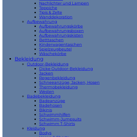
Nachlichter und Lampen
Teppiche
Tipis & Zelte
Wanddekoration
Aufbewahrung
Aufbewahrungskörbe
Aufbewahrungsboxen
Aufbewahrungskisten
Betttaschen
Kinderwagentaschen
Spielzeugbeutel
Wäschekörbe
Bekleidung
Outdoor-Bekleidung
Dicke Outdoor-Bekleidung
Jacken
Regenbekleidung
Schneeanzüge, Jacken, Hosen
Thermobekleidung
Westen
Badebekleidung
Badeanzüge
Badehosen
Bikinis
Schwimmhilfen
Schwimm-Jumpsuits
Schwimm T-Shirts
Kleidung
Bodys