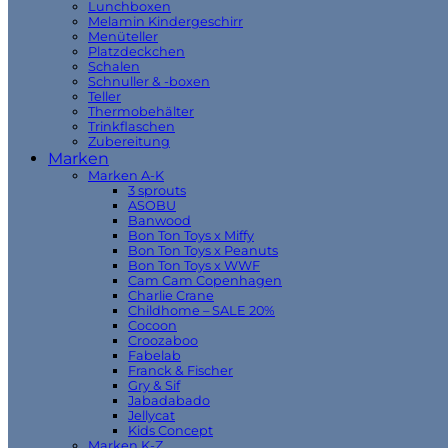
Lunchboxen
Melamin Kindergeschirr
Menüteller
Platzdeckchen
Schalen
Schnuller & -boxen
Teller
Thermobehälter
Trinkflaschen
Zubereitung
Marken
Marken A-K
3 sprouts
ASOBU
Banwood
Bon Ton Toys x Miffy
Bon Ton Toys x Peanuts
Bon Ton Toys x WWF
Cam Cam Copenhagen
Charlie Crane
Childhome – SALE 20%
Cocoon
Croozaboo
Fabelab
Franck & Fischer
Gry & Sif
Jabadabado
Jellycat
Kids Concept
Marken K-Z