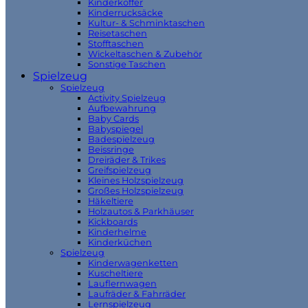
Kinderkoffer
Kinderrucksäcke
Kultur- & Schminktaschen
Reisetaschen
Stofftaschen
Wickeltaschen & Zubehör
Sonstige Taschen
Spielzeug
Spielzeug
Activity Spielzeug
Aufbewahrung
Baby Cards
Babyspiegel
Badespielzeug
Beissringe
Dreiräder & Trikes
Greifspielzeug
Kleines Holzspielzeug
Großes Holzspielzeug
Häkeltiere
Holzautos & Parkhäuser
Kickboards
Kinderhelme
Kinderküchen
Spielzeug
Kinderwagenketten
Kuscheltiere
Lauflernwagen
Laufräder & Fahrräder
Lernspielzeug