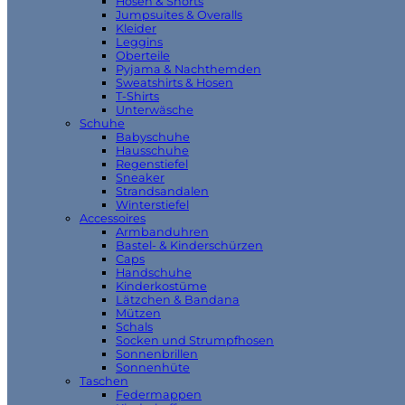
Hosen & Shorts
Jumpsuites & Overalls
Kleider
Leggins
Oberteile
Pyjama & Nachthemden
Sweatshirts & Hosen
T-Shirts
Unterwäsche
Schuhe
Babyschuhe
Hausschuhe
Regenstiefel
Sneaker
Strandsandalen
Winterstiefel
Accessoires
Armbanduhren
Bastel- & Kinderschürzen
Caps
Handschuhe
Kinderkostüme
Lätzchen & Bandana
Mützen
Schals
Socken und Strumpfhosen
Sonnenbrillen
Sonnenhüte
Taschen
Federmappen