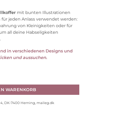
llkoffer
mit bunten Illustrationen
 für jeden Anlass verwendet werden:
ahrung von Kleinigkeiten oder für
um all deine Habseligkeiten
.
sind in verschiedenen Designs und
klicken und aussuchen
.
, 7,5x6,5x2,5cm Menge
DEN WARENKORB
14, DK-7400 Herning, maileg.dk