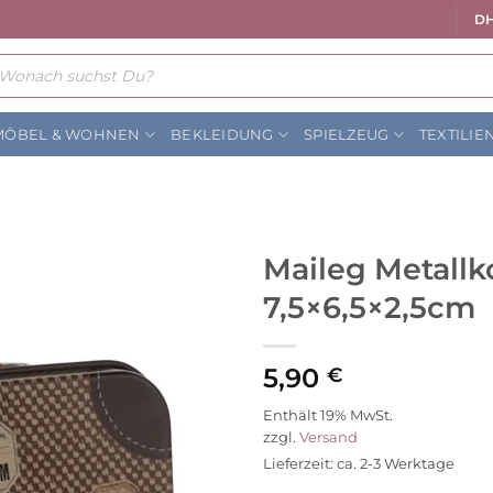
DH
ts
MÖBEL & WOHNEN
BEKLEIDUNG
SPIELZEUG
TEXTILIE
Maileg Metallko
7,5×6,5×2,5cm
Auf die
Wunschliste
5,90
€
Enthält 19% MwSt.
zzgl.
Versand
Lieferzeit: ca. 2-3 Werktage