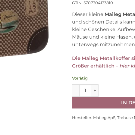
GTIN: 5707304133810
Dieser kleine
Maileg Meta
und schönen Details kann
kleine Geschenke, Aufbew
Mäuse und kleine Hasen, 
unterwegs mitzunehmen
Die Maileg Metallkoffer 
Größer erhältlich –
hier 
Vorrätig
Maileg Metallkoffer „Braun“
IN 
Hersteller:
Maileg ApS, Trehuse 