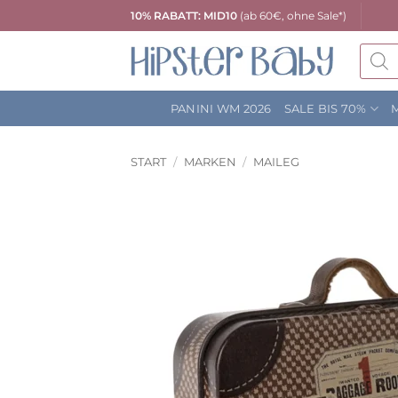
Zum
10% RABATT: MID10
(ab 60€, ohne Sale*)
Inhalt
Produc
springen
search
PANINI WM 2026
SALE BIS 70%
START
/
MARKEN
/
MAILEG