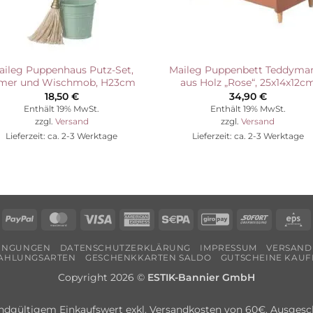
aileg Puppenhaus Putz-Set,
Maileg Puppenbett Teddym
mer und Wischmob, H23cm
aus Holz „Rose“, 25x14x12c
18,50
€
34,90
€
Enthält 19% MwSt.
Enthält 19% MwSt.
zzgl.
Versand
zzgl.
Versand
Lieferzeit: ca. 2-3 Werktage
Lieferzeit: ca. 2-3 Werktage
echung
PayPal
MasterCard
Visa
American
Sepa
GiroPay
Sofort
E
Express
DINGUNGEN
DATENSCHUTZERKLÄRUNG
IMPRESSUM
VERSAND
AHLUNGSARTEN
GESCHENKKARTEN SALDO
GUTSCHEINE KAUF
Copyright 2026 ©
ESTIK-Bannier GmbH
ndgültigem Einkaufswert exkl. Versandkosten von 60€. Ausgesch