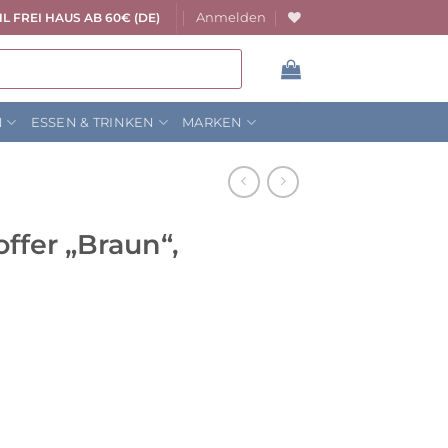
Anmelden
L FREI HAUS AB 60€ (DE)
N
ESSEN & TRINKEN
MARKEN
ffer „Braun“,