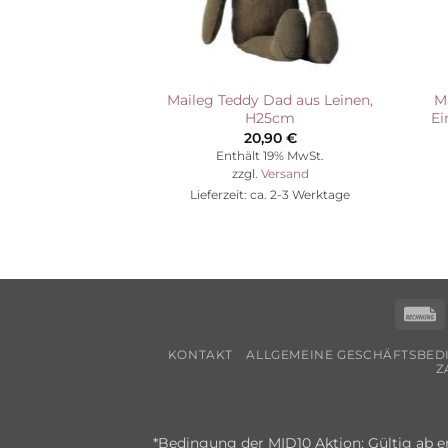
Maileg Teddy Dad aus Leinen,
M
H25cm
Ei
20,90
€
Enthält 19% MwSt.
zzgl.
Versand
Lieferzeit: ca. 2-3 Werktage
R
KONTAKT
ALLGEMEINE GESCHÄFTSBE
Z
*Bedingung der MID10 Aktion: Gültig ab e