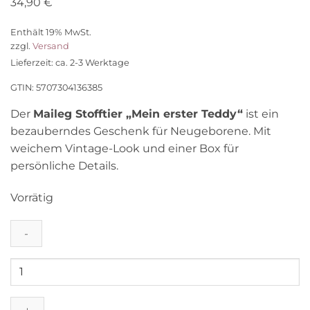
34,90
€
Enthält 19% MwSt.
zzgl.
Versand
Lieferzeit: ca. 2-3 Werktage
GTIN: 5707304136385
Der
Maileg Stofftier „Mein erster Teddy“
ist ein
bezauberndes Geschenk für Neugeborene. Mit
weichem Vintage-Look und einer Box für
persönliche Details.
Vorrätig
Maileg
Stofftier
„Mein