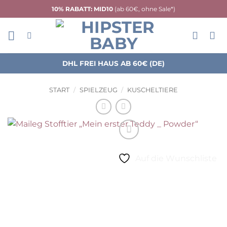
Zum
10% RABATT: MID10
(ab 60€, ohne Sale*)
Inhalt
springen
DHL FREI HAUS AB 60€ (DE)
START
/
SPIELZEUG
/
KUSCHELTIERE
Auf die Wunschliste