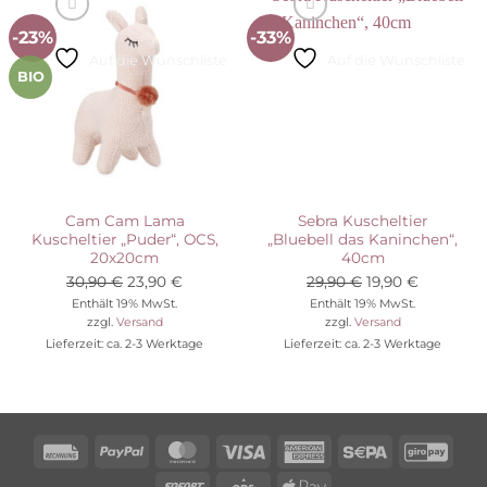
-23%
-33%
Auf die Wunschliste
Auf die Wunschliste
BIO
Cam Cam Lama
Sebra Kuscheltier
Kuscheltier „Puder“, OCS,
„Bluebell das Kaninchen“,
20x20cm
40cm
Ursprünglicher
Aktueller
Ursprünglicher
Aktueller
30,90
€
23,90
€
29,90
€
19,90
€
Preis
Preis
Preis
Preis
Enthält 19% MwSt.
Enthält 19% MwSt.
zzgl.
Versand
zzgl.
Versand
war:
ist:
war:
ist:
Lieferzeit: ca. 2-3 Werktage
Lieferzeit: ca. 2-3 Werktage
30,90 €
23,90 €.
29,90 €
19,90 €.
Rechung
PayPal
MasterCard
Visa
American
Sepa
Giro
Express
Sofort
Eps
Apple