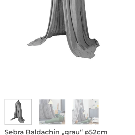
Sebra Baldachin „grau“ ø52cm