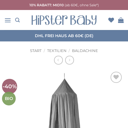
Zum
10% RABATT: MID10
(ab 60€, ohne Sale*)
Inhalt
springen
DHL FREI HAUS AB 60€ (DE)
START
/
TEXTILIEN
/
BALDACHINE
-40%
Auf die
Wunschliste
BIO