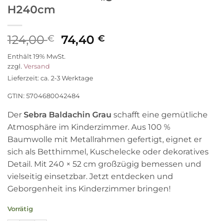
H240cm
Ursprünglicher
Aktueller
124,00
74,40
€
€
Preis
Preis
Enthält 19% MwSt.
war:
ist:
zzgl.
Versand
124,00 €
74,40 €.
Lieferzeit: ca. 2-3 Werktage
GTIN: 5704680042484
Der
Sebra Baldachin Grau
schafft eine gemütliche
Atmosphäre im Kinderzimmer. Aus 100 %
Baumwolle mit Metallrahmen gefertigt, eignet er
sich als Betthimmel, Kuschelecke oder dekoratives
Detail. Mit 240 × 52 cm großzügig bemessen und
vielseitig einsetzbar. Jetzt entdecken und
Geborgenheit ins Kinderzimmer bringen!
Vorrätig