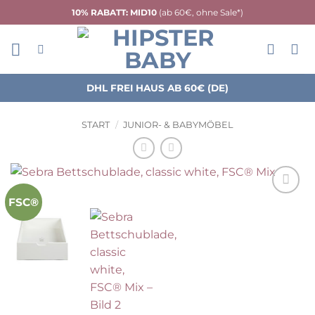
Zum
10% RABATT: MID10
(ab 60€, ohne Sale*)
Inhalt
springen
DHL FREI HAUS AB 60€ (DE)
START
/
JUNIOR- & BABYMÖBEL
FSC®
Auf die
Wunschliste