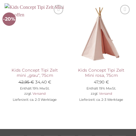
-20%
Auf die
Auf die
Wunschliste
Wunschliste
Kids Concept Tipi Zelt
Kids Concept Tipi Zelt
mini „grau“, 75cm
Mini rosa, 75cm
Ursprünglicher
Aktueller
42,95
€
34,40
€
47,90
€
Preis
Preis
Enthält 19% MwSt.
Enthält 19% MwSt.
zzgl.
Versand
zzgl.
Versand
war:
ist:
Lieferzeit: ca. 2-3 Werktage
Lieferzeit: ca. 2-3 Werktage
42,95 €
34,40 €.