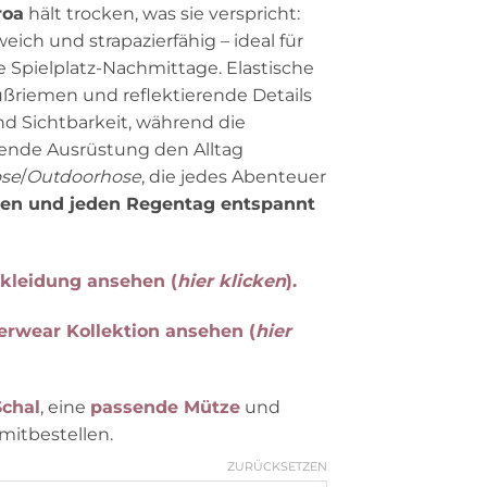
roa
hält trocken, was sie verspricht:
ich und strapazierfähig – ideal für
 Spielplatz‑Nachmittage. Elastische
ußriemen und reflektierende Details
und Sichtbarkeit, während die
sende Ausrüstung den Alltag
se
/
Outdoorhose
, die jedes Abenteuer
ken und jeden Regentag entspannt
kleidung ansehen (
hier klicken
).
rwear Kollektion ansehen (
hier
chal
, eine
passende Mütze
und
mitbestellen.
ZURÜCKSETZEN