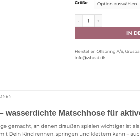
Größe
Wheat Regenhose Groa „Sof
IN 
Hersteller:
Offspring A/S, Grusb
info@wheat.dk
IONEN
 wasserdichte Matschhose für aktiv
Tage gemacht, an denen draußen spielen wichtiger ist als
amit Dein Kind rennen, springen und klettern kann – au