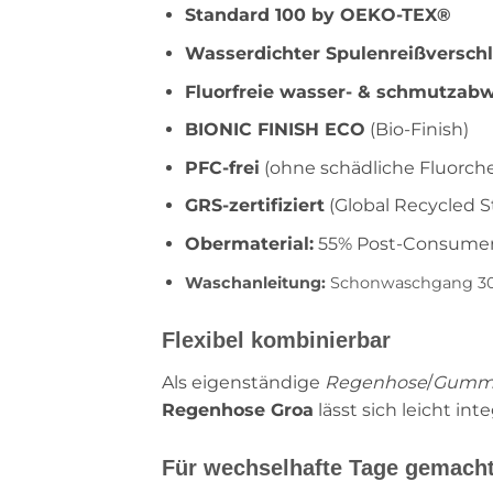
Standard 100 by OEKO‑TEX®
Wasserdichter Spulenreißversch
Fluorfreie wasser‑ & schmutzab
BIONIC FINISH ECO
(Bio‑Finish)
PFC‑frei
(ohne schädliche Fluorch
GRS‑zertifiziert
(Global Recycled S
Obermaterial:
55% Post‑Consumer‑
Waschanleitung:
Schonwaschgang 30°,
Flexibel kombinierbar
Als eigenständige
Regenhose
/
Gumm
Regenhose Groa
lässt sich leicht in
Für wechselhafte Tage gemach