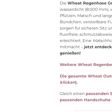
Die
Wheat Regenhose G
wasserdicht (8.000 mm), we
Pfützen, Matsch und lange
Bündchen, verstellbare F
sorgen für sicheren Sitz 
fluorfreie, schmutzabwei
erleichtert. Eine
Matschho
mitmacht –
jetzt entdec
genießen!
Weitere Wheat Regenbe
Die gesamte Wheat Oute
klicken
).
Gleich einen
passenden S
passenden Handschuhe