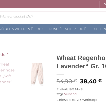
D
ts
MÖBEL & WOHNEN
BEKLEIDUNG
SPIELZEUG
TEXTILIE
Wheat Regenhos
Lavender“ Gr. 1
Auf die
Wunschliste
Ursprüng
A
54,90
38,40
€
€
Preis
P
Enthält 19% MwSt.
war:
is
zzgl.
Versand
54,90 €
3
Lieferzeit: ca. 2-3 Werktage