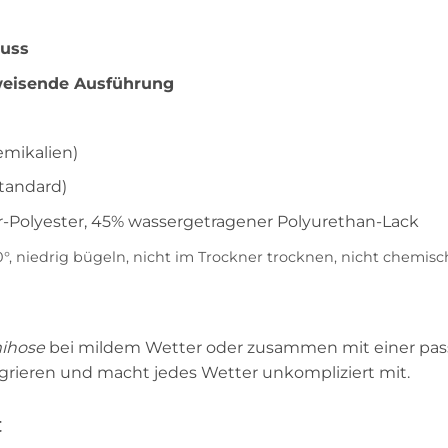
luss
weisende Ausführung
emikalien)
tandard)
Polyester, 45% wassergetragener Polyurethan‑Lack
 niedrig bügeln, nicht im Trockner trocknen, nicht chemisch
ihose
bei mildem Wetter oder zusammen mit einer pa
tegrieren und macht jedes Wetter unkompliziert mit.
t