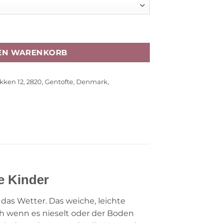
t Lavender“ Gr. 104-140 Menge
DEN WARENKORB
akken 12, 2820, Gentofte, Denmark,
e Kinder
 das Wetter. Das weiche, leichte
ch wenn es nieselt oder der Boden