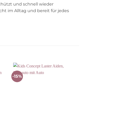
schützt und schnell wieder
cht im Alltag und bereit für jedes
-15%
-20%
Auf die
ste
Wunschliste
BIO