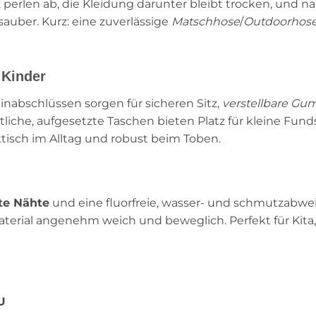
z perlen ab, die Kleidung darunter bleibt trocken, und 
auber. Kurz: eine zuverlässige
Matschhose
/
Outdoorhos
 Kinder
inabschlüssen sorgen für sicheren Sitz,
verstellbare G
tliche, aufgesetzte Taschen bieten Platz für kleine Fun
tisch im Alltag und robust beim Toben.
te Nähte
und eine fluorfreie, wasser‑ und schmutzabw
 Material angenehm weich und beweglich. Perfekt für Kita
U