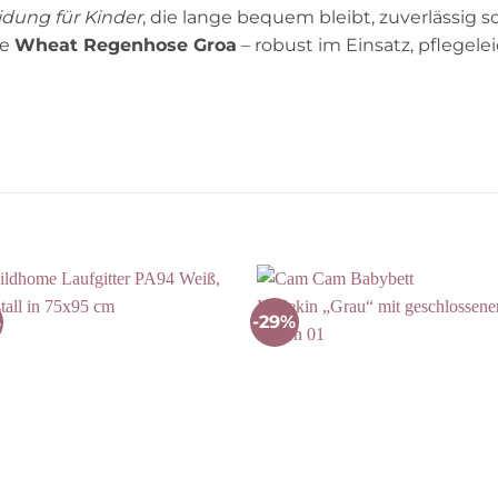
dung für Kinder
, die lange bequem bleibt, zuverlässig 
ie
Wheat Regenhose Groa
– robust im Einsatz, pflegelei
%
-29%
Auf die
Auf die
Wunschliste
Wunschli