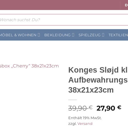
D
ts
MÖBEL & WOHNEN
BEKLEIDUNG
SPIELZEUG
TEXTILIE
Konges Sløjd kl
Aufbewahrungs
Auf die
Wunschliste
38x21x23cm
Ursprüng
A
39,90
27,90
€
€
Preis
P
Enthält 19% MwSt.
war:
is
zzgl.
Versand