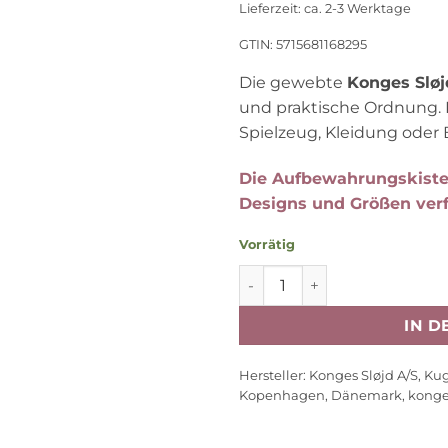
39,90 €
2
Lieferzeit: ca. 2-3 Werktage
GTIN: 5715681168295
Die gewebte
Konges Slø
und praktische Ordnung. FS
Spielzeug, Kleidung oder 
Die Aufbewahrungskiste 
Designs und Größen verf
Vorrätig
Konges Sløjd kleine Aufb
IN 
Hersteller:
Konges Sløjd A/S, Kug
Kopenhagen, Dänemark, konge