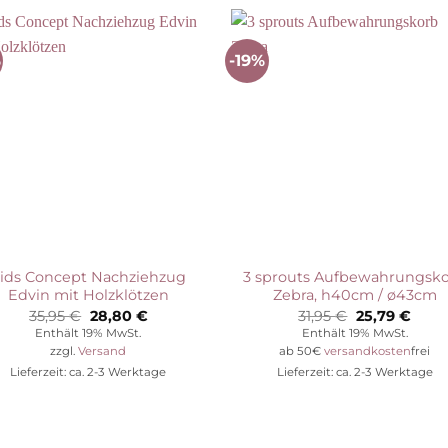
%
-19%
Auf die
Auf die
Wunschliste
Wunschli
ids Concept Nachziehzug
3 sprouts Aufbewahrungsk
Edvin mit Holzklötzen
Zebra, h40cm / ø43cm
Ursprünglicher
Aktueller
Ursprünglic
Aktue
35,95
€
28,80
€
31,95
€
25,79
€
Preis
Preis
Preis
Preis
Enthält 19% MwSt.
Enthält 19% MwSt.
war:
ist:
war:
ist:
zzgl.
Versand
ab 50€
versandkosten
frei
35,95 €
28,80 €.
31,95 €
25,79
Lieferzeit: ca. 2-3 Werktage
Lieferzeit: ca. 2-3 Werktage