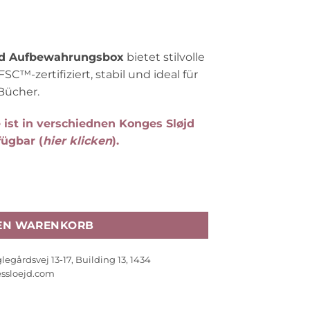
7,90 €.
jd Aufbewahrungsbox
bietet stilvolle
C™-zertifiziert, stabil und ideal für
Bücher.
ist in verschiednen Konges Sløjd
ügbar (
hier klicken
).
ewahrungsbox „Cherry“ 38x21x23cm Menge
DEN WARENKORB
legårdsvej 13-17, Building 13, 1434
ssloejd.com