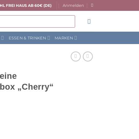
Anmelden
HL FREI HAUS AB 60€ (DE)
N
ESSEN & TRINKEN
MARKEN
eine
box „Cherry“
licher
ktueller
reis
t: