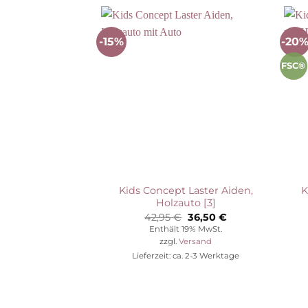
-15%
-20
Auf die
Wunschliste
FSC®
Kids Concept Laster Aiden,
K
Holzauto [3]
Ursprünglicher
Aktueller
42,95
€
36,50
€
Preis
Preis
Enthält 19% MwSt.
war:
ist:
zzgl.
Versand
42,95 €
36,50 €.
Lieferzeit: ca. 2-3 Werktage