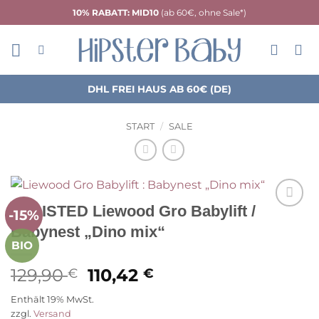
Zum
10% RABATT: MID10
(ab 60€, ohne Sale*)
Inhalt
springen
DHL FREI HAUS AB 60€ (DE)
START
/
SALE
DELISTED Liewood Gro Babylift /
-15%
Auf die
Babynest „Dino mix“
Wunschliste
BIO
Ursprünglicher
Aktueller
129,90
110,42
€
€
Preis
Preis
Enthält 19% MwSt.
war:
ist:
zzgl.
Versand