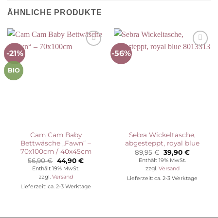
ÄHNLICHE PRODUKTE
-21%
-56%
Auf die
Auf die
Wunschliste
Wunschliste
BIO
Cam Cam Baby
Sebra Wickeltasche,
Bettwäsche „Fawn“ –
abgesteppt, royal blue
70x100cm / 40x45cm
Ursprünglicher
Aktuelle
89,95
€
39,90
€
Preis
Preis
Ursprünglicher
Aktueller
56,90
€
44,90
€
Enthält 19% MwSt.
war:
ist:
Preis
Preis
Enthält 19% MwSt.
zzgl.
Versand
89,95 €
39,90 €.
war:
ist:
zzgl.
Versand
Lieferzeit: ca. 2-3 Werktage
56,90 €
44,90 €.
Lieferzeit: ca. 2-3 Werktage