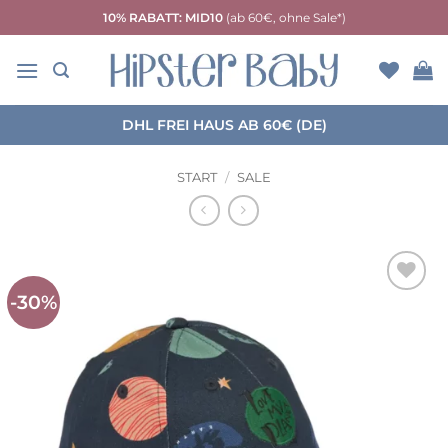
Zum
10% RABATT: MID10
(ab 60€, ohne Sale*)
Inhalt
springen
DHL FREI HAUS AB 60€ (DE)
START
/
SALE
-30%
Auf die
Wunschliste