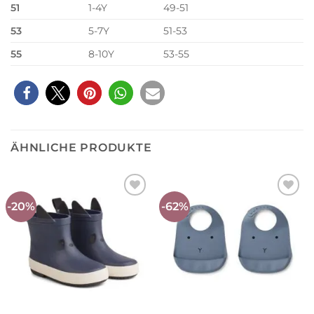
51
1-4Y
49-51
53
5-7Y
51-53
55
8-10Y
53-55
ÄHNLICHE PRODUKTE
-20%
-62%
Auf die
Auf die
Wunschliste
Wunschliste