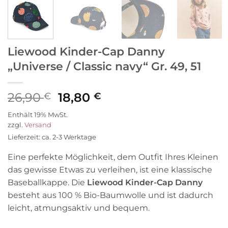
Liewood Kinder-Cap Danny
„Universe / Classic navy“ Gr. 49, 51
Ursprünglicher
Aktueller
26,90
18,80
€
€
Preis
Preis
Enthält 19% MwSt.
war:
ist:
zzgl.
Versand
26,90 €
18,80 €.
Lieferzeit: ca. 2-3 Werktage
Eine perfekte Möglichkeit, dem Outfit Ihres Kleinen
das gewisse Etwas zu verleihen, ist eine klassische
Baseballkappe. Die
Liewood Kinder-Cap Danny
besteht aus 100 % Bio-Baumwolle und ist dadurch
leicht, atmungsaktiv und bequem.