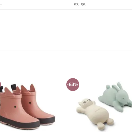
e
53–55
%
-63%
Auf die
Auf die
Wunschliste
Wunschli