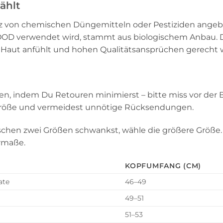
ählt
z von chemischen Düngemitteln oder Pestiziden angeba
OD verwendet wird, stammt aus biologischem Anbau. D
er Haut anfühlt und hohen Qualitätsansprüchen gerecht w
aren, indem Du Retouren minimierst – bitte miss vor de
 Größe und vermeidest unnötige Rücksendungen.
hen zwei Größen schwankst, wähle die größere Größe. 
rmaße.
KOPFUMFANG (CM)
ate
46–49
49–51
51–53