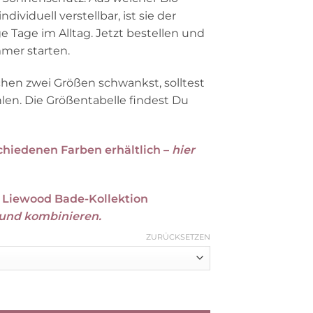
ividuell verstellbar, ist sie der
ge Tage im Alltag. Jetzt bestellen und
mer starten.
en zwei Größen schwankst, solltest
len. Die Größentabelle findest Du
chiedenen Farben erhältlich –
hier
r Liewood Bade-Kollektion
 und kombinieren.
ZURÜCKSETZEN
Classic navy“, Gr. 49-51 Menge