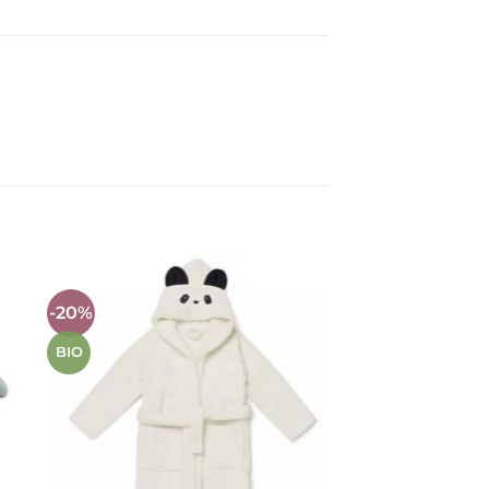
-20%
-40%
Auf die
ste
Wunschliste
BIO
BIO