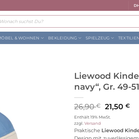
DH
ts
MÖBEL & WOHNEN
BEKLEIDUNG
SPIELZEUG
TEXTILIE
Liewood Kinder
navy“, Gr. 49-5
Auf die
Wunschliste
Ursprüng
Ak
26,90
21,50
€
€
Preis
Pr
Enthält 19% MwSt.
war:
ist
zzgl.
Versand
26,90 €
21
Praktische
Liewood Kind
Design mit zuverlässigem