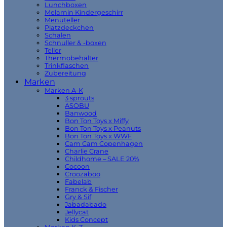
Lunchboxen
Melamin Kindergeschirr
Menüteller
Platzdeckchen
Schalen
Schnuller & -boxen
Teller
Thermobehälter
Trinkflaschen
Zubereitung
Marken
Marken A-K
3 sprouts
ASOBU
Banwood
Bon Ton Toys x Miffy
Bon Ton Toys x Peanuts
Bon Ton Toys x WWF
Cam Cam Copenhagen
Charlie Crane
Childhome – SALE 20%
Cocoon
Croozaboo
Fabelab
Franck & Fischer
Gry & Sif
Jabadabado
Jellycat
Kids Concept