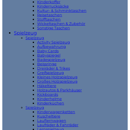
Kinderkoffer
Kinderrucksäcke
Kultur- & Schminktaschen
Reisetaschen
Stofftaschen
Wickeltaschen & Zubehör
Sonstige Taschen
Spielzeug
Spielzeug
Activity Spielzeug
Aufbewahrung
Baby Cards
Babyspiegel
Badespielzeug
Beissringe
Dreiräder & Trikes
Greifspielzeug
Kleines Holzspielzeug
Großes Holzspielzeug
Häkeltiere
Holzautos & Parkhäuser
Kickboards
Kinderhelme
Kinderküchen
Spielzeug
Kinderwagenketten
Kuscheltiere
Lauflernwagen
Laufräder & Fahrräder
Lernspielzeug