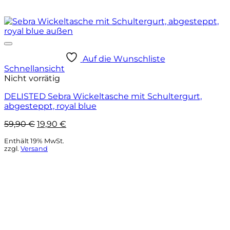
Auf die Wunschliste
Schnellansicht
Nicht vorrätig
DELISTED Sebra Wickeltasche mit Schultergurt,
abgesteppt, royal blue
Ursprünglicher
Aktueller
59,90
€
19,90
€
Preis
Preis
Enthält 19% MwSt.
war:
ist:
zzgl.
Versand
59,90 €
19,90 €.