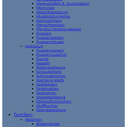
Magnettafeln & -buchstaben
Memories
Motorikspielzeug
Musikinstrumente
Nachziehtiere
Planschbecken
Play&Go Spielzeugsäcke
Puppen
Puppenbetten
Puppenhäuser
Spielzeug
Puppenwagen
Puppenzubehör
Puzzle
Rasseln
Rollenspielzeug
Schaukeltiere
Schmusetücher
Sophie la girafe
Spielbögen
Spielmatten
Spieluhren
Stapelspielzeug
Stehaufmännchen
Stoffbücher
Strandspielzeug
Textilien
Waschen
Bademäntel