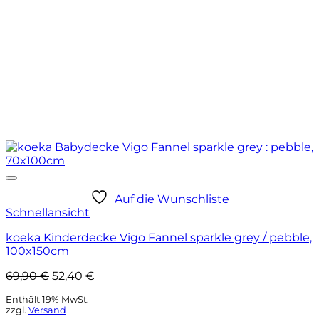
Auf die Wunschliste
Schnellansicht
koeka Kinderdecke Vigo Fannel sparkle grey / pebble,
100x150cm
Ursprünglicher
Aktueller
69,90
€
52,40
€
Preis
Preis
Enthält 19% MwSt.
war:
ist:
zzgl.
Versand
69,90 €
52,40 €.