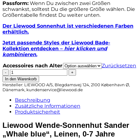
Passform:
Wenn Du zwischen zwei Größen
schwankst, solltest Du die größere Größe wählen. Die
Größentabelle findest Du weiter unten.
Der Liewood Sonnenhut ist verschiedenen Farben
erhältlich.
Jetzt passende Styles der Liewood Bade-
Kollektion entdecken –
hier klicken und
kombinieren.
Accessoires nach Alter
Zurücksetzen
Liewood
Wende-
In den Warenkorb
Sonnenhut
Hersteller:
LIEWOOD A/S, Blegdamsvej 124, 2100 København Ø,
Sander
Dänemark,
kundenservice@liewood.de
„Whale
Beschreibung
blue“,
Zusätzliche Informationen
Leinen,
Produktsicherheit
0-
12M
Liewood Wende-Sonnenhut Sander
Menge
„Whale blue“, Leinen, 0-7 Jahre