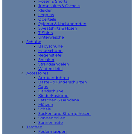
Hosen & Shorts
Jumpsuites & Overalls
Kleider
Leggins
Oberteile
Pyjama & Nachthemden
Sweatshirts & Hosen
T-Shirts
Unterwäsche
Schuhe
Babyschuhe
Hausschuhe
Regenstiefel
Sneaker
Strandsandalen
Winterstiefel
Accessoires
Armbanduhren
Bastel- & Kinderschürzen
Caps
Handschuhe
Kinderkostüme
Lätzchen & Bandana
Mützen
Schals
Socken und Strumpfhosen
Sonnenbrillen
Sonnenhüte
Taschen
Federmappen