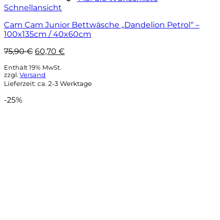
Schnellansicht
Cam Cam Junior Bettwäsche „Dandelion Petrol“ –
100x135cm / 40x60cm
Ursprünglicher
Aktueller
75,90
€
60,70
€
Preis
Preis
Enthält 19% MwSt.
war:
ist:
zzgl.
Versand
75,90 €
60,70 €.
Lieferzeit: ca. 2-3 Werktage
-25%