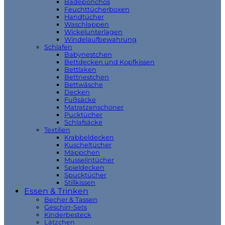
Badeponchos
Feuchttücherboxen
Handtücher
Waschlappen
Wickelunterlagen
Windelaufbewahrung
Schlafen
Babynestchen
Bettdecken und Kopfkissen
Bettlaken
Bettnestchen
Bettwäsche
Decken
Fußsäcke
Matratzenschoner
Pucktücher
Schlafsäcke
Textilien
Krabbeldecken
Kuscheltücher
Mäppchen
Musselintücher
Spieldecken
Spucktücher
Stillkissen
Essen & Trinken
Becher & Tassen
Geschirr-Sets
Kinderbesteck
Lätzchen