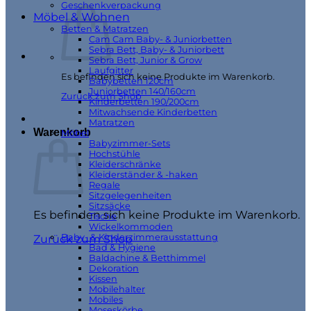
Geschenkverpackung
Möbel & Wohnen
Betten & Matratzen
Cam Cam Baby- & Juniorbetten
Sebra Bett, Baby- & Juniorbett
Sebra Bett, Junior & Grow
Laufgitter
Es befinden sich keine Produkte im Warenkorb.
Babybetten 120cm
Juniorbetten 140/160cm
Zurück zum Shop
Kinderbetten 190/200cm
Mitwachsende Kinderbetten
Matratzen
Warenkorb
Möbel
Babyzimmer-Sets
Hochstühle
Kleiderschränke
Kleiderständer & -haken
Regale
Sitzgelegenheiten
Sitzsäcke
Es befinden sich keine Produkte im Warenkorb.
Tische
Wickelkommoden
Baby- & Kinderzimmerausstattung
Zurück zum Shop
Bad & Hygiene
Baldachine & Betthimmel
Dekoration
Kissen
Mobilehalter
Mobiles
Moseskörbe