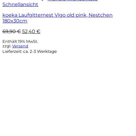
Schnellansicht
koeka Laufgitternest Vigo old pink, Nestchen
180x30cm
Ursprünglicher
Aktueller
69,90
€
52,40
€
Preis
Preis
Enthält 19% MwSt.
war:
ist:
zzgl.
Versand
69,90 €
52,40 €.
Lieferzeit: ca. 2-3 Werktage