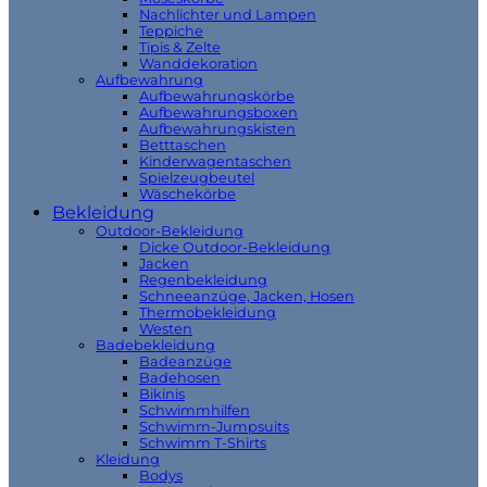
Nachlichter und Lampen
Teppiche
Tipis & Zelte
Wanddekoration
Aufbewahrung
Aufbewahrungskörbe
Aufbewahrungsboxen
Aufbewahrungskisten
Betttaschen
Kinderwagentaschen
Spielzeugbeutel
Wäschekörbe
Bekleidung
Outdoor-Bekleidung
Dicke Outdoor-Bekleidung
Jacken
Regenbekleidung
Schneeanzüge, Jacken, Hosen
Thermobekleidung
Westen
Badebekleidung
Badeanzüge
Badehosen
Bikinis
Schwimmhilfen
Schwimm-Jumpsuits
Schwimm T-Shirts
Kleidung
Bodys