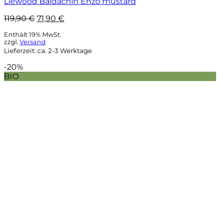
Liewood Baldachin Enzo mustard
Ursprünglicher
Aktueller
119,90
€
71,90
€
Preis
Preis
Enthält 19% MwSt.
war:
ist:
zzgl.
Versand
119,90 €
71,90 €.
Lieferzeit: ca. 2-3 Werktage
-20%
BIO