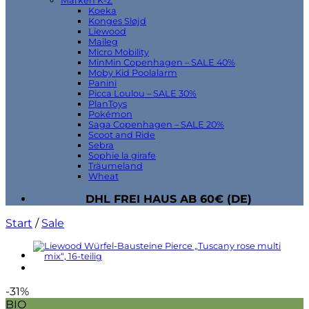
Marken K-Z
Koeka
Konges Sløjd
Liewood
Maileg
Micro Mobility
MinMin Copenhagen – SALE 40%
Moby Kid Poolalarm
Panini
Picca Loulou – SALE 30%
PlanToys
Pokémon
Saga Copenhagen – SALE 20%
Scoot and Ride
Sebra
Sophie la girafe
Träumeland
Wheat
DHL FREI HAUS AB 60€ (DE)
Start
/
Sale
-31%
BIO