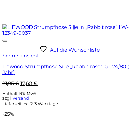
Auf die Wunschliste
Schnellansicht
Liewood Strumpfhose Silje „Rabbit rose“, Gr. 74/80 (1
Jahr)
Ursprünglicher
Aktueller
21,95
€
17,60
€
Preis
Preis
Enthält 19% MwSt.
war:
ist:
zzgl.
Versand
21,95 €
17,60 €.
Lieferzeit: ca. 2-3 Werktage
-25%