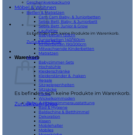
Geschenkverpackung
Möbel & Wohnen
Betten & Matratzen
Cam Cam Baby- & Juniorbetten
Sebra Bett, Baby- & Juniorbett
Sebra Bett, Junior & Grow
Laufgitter
Es befinden sich keine Produkte im Warenkorb.
Babybetten 120cm
Juniorbetten 140/160cm
Zurück zum Shop
Kinderbetten 190/200cm
Mitwachsende Kinderbetten
Matratzen
Warenkorb
Möbel
Babyzimmer-Sets
Hochstühle
Kleiderschränke
Kleiderständer & -haken
Regale
Sitzgelegenheiten
Sitzsäcke
Es befinden sich keine Produkte im Warenkorb.
Tische
Wickelkommoden
Baby- & Kinderzimmerausstattung
Zurück zum Shop
Bad & Hygiene
Baldachine & Betthimmel
Dekoration
Kissen
Mobilehalter
Mobiles
Moseskörbe