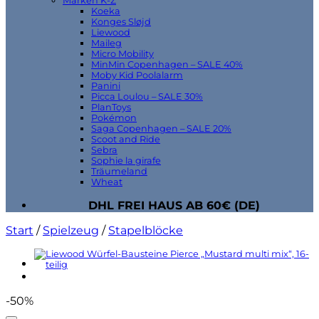
Marken K-Z
Koeka
Konges Sløjd
Liewood
Maileg
Micro Mobility
MinMin Copenhagen – SALE 40%
Moby Kid Poolalarm
Panini
Picca Loulou – SALE 30%
PlanToys
Pokémon
Saga Copenhagen – SALE 20%
Scoot and Ride
Sebra
Sophie la girafe
Träumeland
Wheat
DHL FREI HAUS AB 60€ (DE)
Start
/
Spielzeug
/
Stapelblöcke
-50%