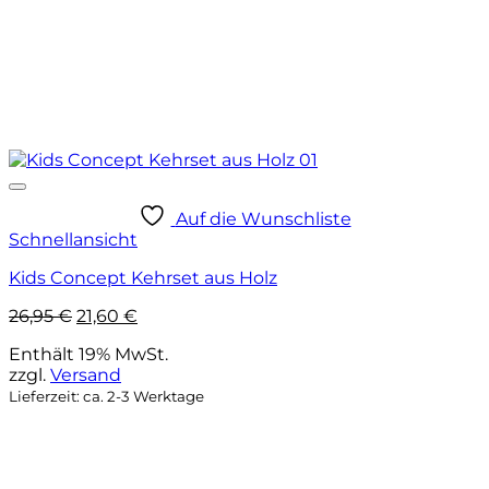
Auf die Wunschliste
Schnellansicht
Kids Concept Kehrset aus Holz
Ursprünglicher
Aktueller
26,95
€
21,60
€
Preis
Preis
Enthält 19% MwSt.
war:
ist:
zzgl.
Versand
26,95 €
21,60 €.
Lieferzeit: ca. 2-3 Werktage