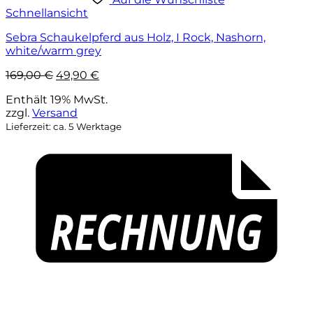
Schnellansicht
Sebra Schaukelpferd aus Holz, I Rock, Nashorn,
white/warm grey
Ursprünglicher
Aktueller
169,00
€
49,90
€
Preis
Preis
Enthält 19% MwSt.
war:
ist:
zzgl.
Versand
169,00 €
49,90 €.
Lieferzeit: ca. 5 Werktage
P