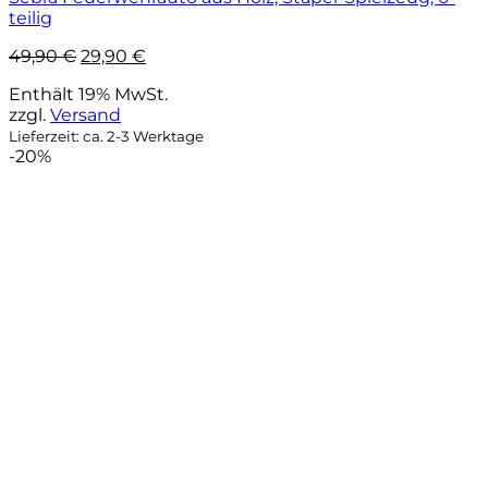
teilig
Ursprünglicher
Aktueller
49,90
€
29,90
€
Preis
Preis
Enthält 19% MwSt.
war:
ist:
zzgl.
Versand
49,90 €
29,90 €.
Lieferzeit: ca. 2-3 Werktage
-20%