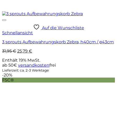
Auf die Wunschliste
Schnellansicht
3 sprouts Aufbewahrungskorb Zebra, h40cm / ø43cm
Ursprünglicher
Aktueller
31,95
€
25,79
€
Preis
Preis
Enthält 19% MwSt.
war:
ist:
ab 50€
versandkosten
frei
31,95 €
25,79 €.
Lieferzeit: ca. 2-3 Werktage
-20%
FSC®