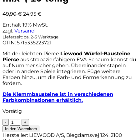
Ursprünglicher
Aktueller
49,90
€
24,95
€
Preis
Preis
Enthält 19% MwSt.
war:
ist:
zzgl.
Versand
49,90 €
24,95 €.
Lieferzeit: ca. 2-3 Werktage
GTIN: 5715335223721
Mit der leichten Pierce
Liewood Würfel-Bausteine
Pierce
aus strapazierfähigem EVA-Schaum kannst du
auf Nummer sicher gehen. Übereinander stapeln
oder in andere Spiele integrieren. Füge weitere
Farben hinzu, um die Farb- und Formerkennung zu
fördern.
Die Klemmbausteine ist in verschiedenen
Farbkombinationen erhältlich.
Vorrätig
Liewood
Würfel-
In den Warenkorb
Bausteine
Hersteller:
LIEWOOD A/S, Blegdamsvej 124, 2100
Pierce