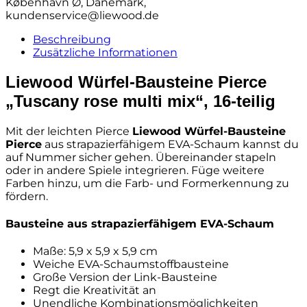
København Ø, Dänemark,
„Tuscany
kundenservice@liewood.de
rose
multi
Beschreibung
mix“,
Zusätzliche Informationen
16-
teilig
Liewood Würfel-Bausteine Pierce
Menge
„Tuscany rose multi mix“, 16-teilig
Mit der leichten Pierce
Liewood Würfel-Bausteine
Pierce
aus strapazierfähigem EVA-Schaum kannst du
auf Nummer sicher gehen. Übereinander stapeln
oder in andere Spiele integrieren. Füge weitere
Farben hinzu, um die Farb- und Formerkennung zu
fördern.
Bausteine aus strapazierfähigem EVA-Schaum
Maße: 5,9 x 5,9 x 5,9 cm
Weiche EVA-Schaumstoffbausteine
Große Version der Link-Bausteine
Regt die Kreativität an
Unendliche Kombinationsmöglichkeiten