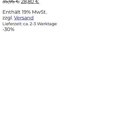
Ursprünglicher
Aktueller
35,95
€
28,80
€
Preis
Preis
Enthält 19% MwSt.
war:
ist:
zzgl.
Versand
35,95 €
28,80 €.
Lieferzeit: ca. 2-3 Werktage
-30%