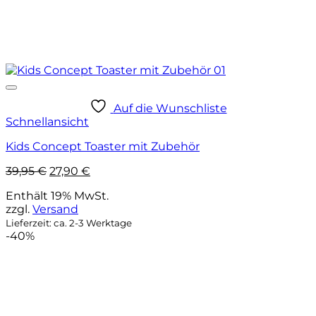
Auf die Wunschliste
Schnellansicht
Kids Concept Toaster mit Zubehör
Ursprünglicher
Aktueller
39,95
€
27,90
€
Preis
Preis
Enthält 19% MwSt.
war:
ist:
zzgl.
Versand
39,95 €
27,90 €.
Lieferzeit: ca. 2-3 Werktage
-40%