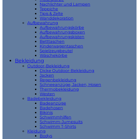
Nachlichter und Lampen
Teppiche
Tipis & Zelte
Wanddekoration
Aufbewahrung
Aufbewahrungskörbe
Aufbewahrungsboxen
Aufbewahrungskisten
Betttaschen
Kinderwagentaschen
Spielzeugbeutel
Wäschekörbe
Bekleidung
Outdoor-Bekleidung
Dicke Outdoor-Bekleidung
Jacken
Regenbekleidung
Schneeanzüge, Jacken, Hosen
Thermobekleidung
Westen
Badebekleidung
Badeanzüge
Badehosen
Bikinis
Schwimmhilfen
Schwimm-Jumpsuits
Schwimm T-Shirts
Kleidung
Bodys