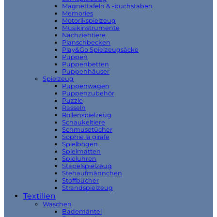
Magnettafeln & -buchstaben
Memories
Motorikspielzeug
Musikinstrumente
Nachziehtiere
Planschbecken
Play&Go Spielzeugsäcke
Puppen
Puppenbetten
Puppenhäuser
Spielzeug
Puppenwagen
Puppenzubehör
Puzzle
Rasseln
Rollenspielzeug
Schaukeltiere
Schmusetücher
Sophie la girafe
Spielbögen
Spielmatten
Spieluhren
Stapelspielzeug
Stehaufmännchen
Stoffbücher
Strandspielzeug
Textilien
Waschen
Bademäntel