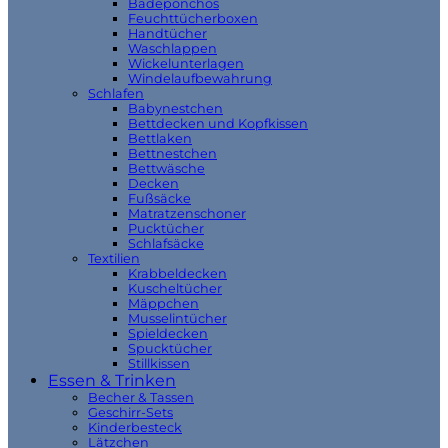
Badeponchos
Feuchttücherboxen
Handtücher
Waschlappen
Wickelunterlagen
Windelaufbewahrung
Schlafen
Babynestchen
Bettdecken und Kopfkissen
Bettlaken
Bettnestchen
Bettwäsche
Decken
Fußsäcke
Matratzenschoner
Pucktücher
Schlafsäcke
Textilien
Krabbeldecken
Kuscheltücher
Mäppchen
Musselintücher
Spieldecken
Spucktücher
Stillkissen
Essen & Trinken
Becher & Tassen
Geschirr-Sets
Kinderbesteck
Lätzchen