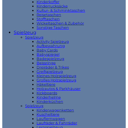
Kinderkoffer
Kinderrucksäcke
Kultur- & Schminktaschen
Reisetaschen
Stofftaschen
Wickeltaschen & Zubehör
Sonstige Taschen
Spielzeug
Spielzeug
Activity Spielzeug
Aufbewahrung
Baby Cards
Babyspiegel
Badespielzeug
Beissringe
Dreiräder & Trikes
Greifspielzeug
Kleines Holzspielzeug
Großes Holzspielzeug
Häkeltiere
Holzautos & Parkhäuser
Kickboards
Kinderhelme
Kinderküchen
Spielzeug
Kinderwagenketten
Kuscheltiere
Lauflernwagen
Laufräder & Fahrräder
Lernspielzeug