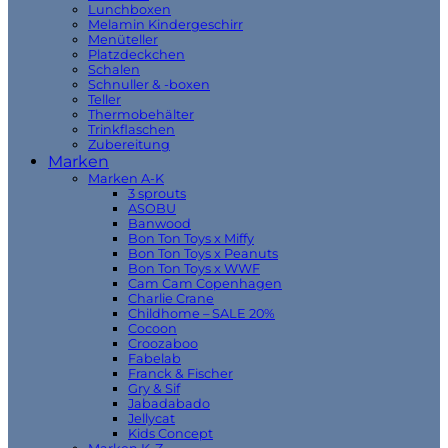
Lunchboxen
Melamin Kindergeschirr
Menüteller
Platzdeckchen
Schalen
Schnuller & -boxen
Teller
Thermobehälter
Trinkflaschen
Zubereitung
Marken
Marken A-K
3 sprouts
ASOBU
Banwood
Bon Ton Toys x Miffy
Bon Ton Toys x Peanuts
Bon Ton Toys x WWF
Cam Cam Copenhagen
Charlie Crane
Childhome – SALE 20%
Cocoon
Croozaboo
Fabelab
Franck & Fischer
Gry & Sif
Jabadabado
Jellycat
Kids Concept