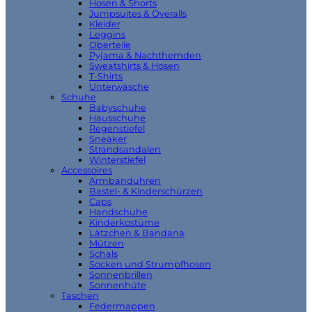
Hosen & Shorts
Jumpsuites & Overalls
Kleider
Leggins
Oberteile
Pyjama & Nachthemden
Sweatshirts & Hosen
T-Shirts
Unterwäsche
Schuhe
Babyschuhe
Hausschuhe
Regenstiefel
Sneaker
Strandsandalen
Winterstiefel
Accessoires
Armbanduhren
Bastel- & Kinderschürzen
Caps
Handschuhe
Kinderkostüme
Lätzchen & Bandana
Mützen
Schals
Socken und Strumpfhosen
Sonnenbrillen
Sonnenhüte
Taschen
Federmappen