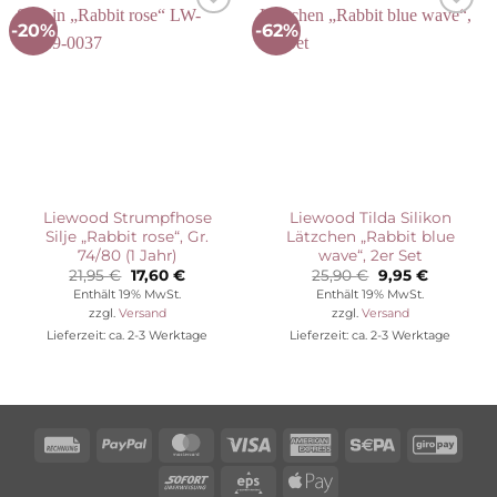
-20%
-62%
Auf die
Auf die
Wunschliste
Wunschliste
Liewood Strumpfhose
Liewood Tilda Silikon
Silje „Rabbit rose“, Gr.
Lätzchen „Rabbit blue
74/80 (1 Jahr)
wave“, 2er Set
Ursprünglicher
Aktueller
Ursprünglicher
Aktueller
21,95
€
17,60
€
25,90
€
9,95
€
Preis
Preis
Preis
Preis
Enthält 19% MwSt.
Enthält 19% MwSt.
war:
ist:
war:
ist:
zzgl.
Versand
zzgl.
Versand
21,95 €
17,60 €.
25,90 €
9,95 €.
Lieferzeit: ca. 2-3 Werktage
Lieferzeit: ca. 2-3 Werktage
Rechung
PayPal
MasterCard
Visa
American
Sepa
Giro
Express
Sofort
Eps
Apple