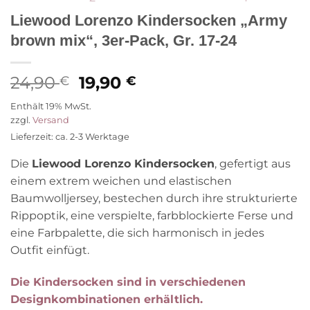
Liewood Lorenzo Kindersocken „Army
brown mix“, 3er-Pack, Gr. 17-24
Ursprünglicher
Aktueller
24,90
19,90
€
€
Preis
Preis
Enthält 19% MwSt.
war:
ist:
zzgl.
Versand
24,90 €
19,90 €.
Lieferzeit: ca. 2-3 Werktage
Die
Liewood Lorenzo Kindersocken
, gefertigt aus
einem extrem weichen und elastischen
Baumwolljersey, bestechen durch ihre strukturierte
Rippoptik, eine verspielte, farbblockierte Ferse und
eine Farbpalette, die sich harmonisch in jedes
Outfit einfügt.
Die Kindersocken sind in verschiedenen
Designkombinationen erhältlich.