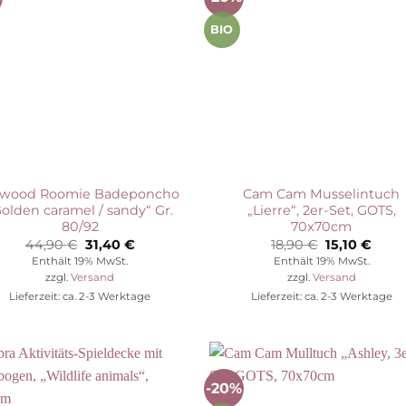
Auf die
Auf die
Wunschliste
Wunschli
BIO
ewood Roomie Badeponcho
Cam Cam Musselintuch
Golden caramel / sandy“ Gr.
„Lierre“, 2er-Set, GOTS,
80/92
70x70cm
Ursprünglicher
Aktueller
Ursprünglic
Aktue
44,90
€
31,40
€
18,90
€
15,10
€
Preis
Preis
Preis
Preis
Enthält 19% MwSt.
Enthält 19% MwSt.
war:
ist:
war:
ist:
zzgl.
Versand
zzgl.
Versand
44,90 €
31,40 €.
18,90 €
15,10 
Lieferzeit: ca. 2-3 Werktage
Lieferzeit: ca. 2-3 Werktage
-20%
Auf die
Auf die
Wunschliste
Wunschli