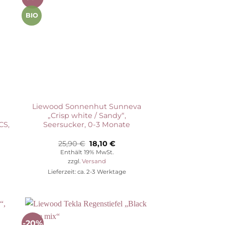
ste
Wunschliste
BIO
Liewood Sonnenhut Sunneva
„Crisp white / Sandy“,
CS,
Seersucker, 0-3 Monate
her
eller
Ursprünglicher
Aktueller
25,90
€
18,10
€
s
Preis
Preis
Enthält 19% MwSt.
war:
ist:
zzgl.
Versand
0 €.
25,90 €
18,10 €.
Lieferzeit: ca. 2-3 Werktage
-20%