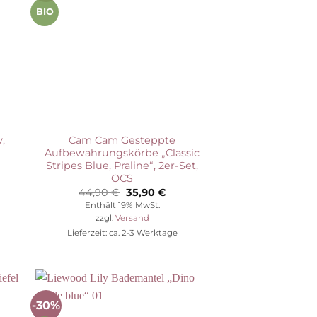
BIO
,
Cam Cam Gesteppte
Aufbewahrungskörbe „Classic
Stripes Blue, Praline“, 2er-Set,
OCS
her
eller
Ursprünglicher
Aktueller
44,90
€
35,90
€
Preis
Preis
Enthält 19% MwSt.
war:
ist:
zzgl.
Versand
 €.
44,90 €
35,90 €.
Lieferzeit: ca. 2-3 Werktage
-30%
Auf die