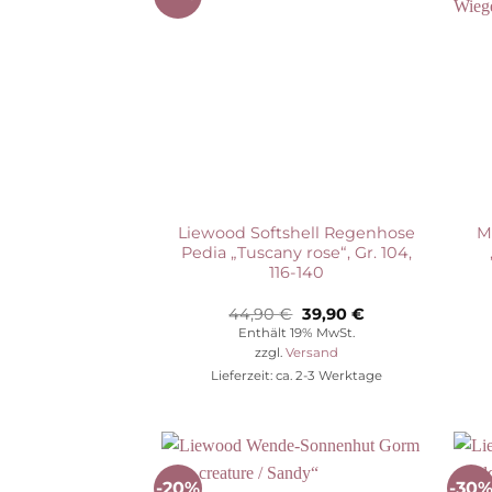
Wunschliste
Liewood Softshell Regenhose
M
Pedia „Tuscany rose“, Gr. 104,
116-140
Ursprünglicher
Aktueller
44,90
€
39,90
€
Preis
Preis
Enthält 19% MwSt.
war:
ist:
zzgl.
Versand
44,90 €
39,90 €.
Lieferzeit: ca. 2-3 Werktage
-20%
-30