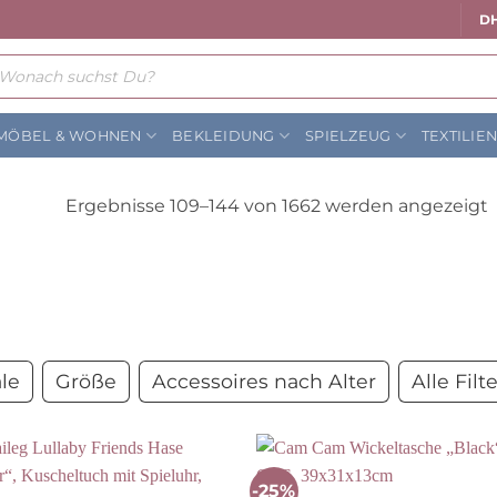
DH
ts
MÖBEL & WOHNEN
BEKLEIDUNG
SPIELZEUG
TEXTILIE
Ergebnisse 109–144 von 1662 werden angezeigt
le
Größe
Accessoires nach Alter
Alle Filt
-25%
Auf die
Auf die