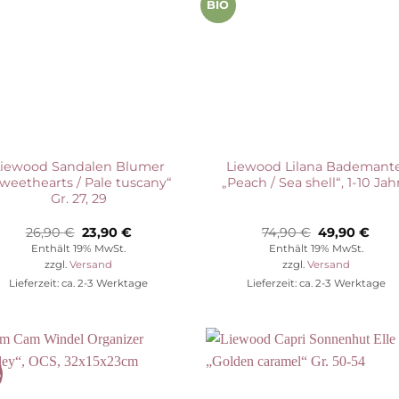
BIO
Liewood Sandalen Blumer
Liewood Lilana Bademante
weethearts / Pale tuscany“
„Peach / Sea shell“, 1-10 Jah
Gr. 27, 29
Ursprünglicher
Aktueller
Ursprünglic
Aktu
26,90
€
23,90
€
74,90
€
49,90
€
Preis
Preis
Preis
Prei
Enthält 19% MwSt.
Enthält 19% MwSt.
war:
ist:
war:
ist:
zzgl.
Versand
zzgl.
Versand
26,90 €
23,90 €.
74,90 €
49,9
Lieferzeit: ca. 2-3 Werktage
Lieferzeit: ca. 2-3 Werktage
%
Auf die
Auf die
Wunschliste
Wunschli