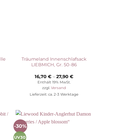
lle
Träumeland Innenschlafsack
LIEBMICH, Gr. 50-86
Preisspanne:
16,70
€
–
27,90
€
16,70 €
Enthält 19% MwSt.
bis
zzgl.
Versand
27,90 €
Lieferzeit: ca. 2-3 Werktage
-30%
Auf die
ste
Wunschliste
UV30