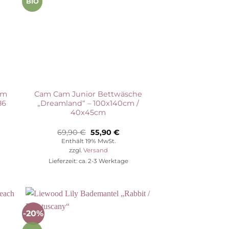
BIO
lm
Cam Cam Junior Bettwäsche
86
„Dreamland“ – 100x140cm /
40x45cm
her
eller
Ursprünglicher
Aktueller
69,90
€
55,90
€
s
Preis
Preis
Enthält 19% MwSt.
war:
ist:
zzgl.
Versand
0 €.
69,90 €
55,90 €.
Lieferzeit: ca. 2-3 Werktage
-20%
Auf die
ste
Wunschliste