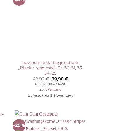
Auf die
ste
Wunschliste
Liewood Tekla Regenstiefel
„Black / rose mix“, Gr. 30-31, 33,
34, 35
her
ller
Ursprünglicher
Aktueller
49,90
€
39,90
€
Preis
Preis
Enthält 19% MwSt.
war:
ist:
zzgl.
Versand
€.
49,90 €
39,90 €.
Lieferzeit: ca. 2-3 Werktage
-20%
Auf die
ste
Wunschliste