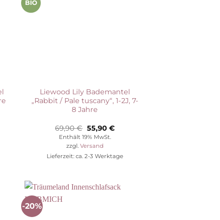
BIO
l
Liewood Lily Bademantel
re
„Rabbit / Pale tuscany“, 1-2J, 7-
8 Jahre
her
eller
Ursprünglicher
Aktueller
69,90
€
55,90
€
s
Preis
Preis
Enthält 19% MwSt.
war:
ist:
zzgl.
Versand
0 €.
69,90 €
55,90 €.
Lieferzeit: ca. 2-3 Werktage
-20%
Auf die
ste
Wunschliste