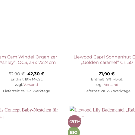
am Cam Windel Organizer
Liewood Capri Sonnenhut E
Ashley“, OCS, 34x17x24cm
„Golden caramel“ Gr. 50
Ursprünglicher
Aktueller
52,90
€
42,30
€
21,90
€
Preis
Preis
Enthält 19% MwSt.
Enthält 19% MwSt.
war:
ist:
zzgl.
Versand
zzgl.
Versand
52,90 €
42,30 €.
Lieferzeit: ca. 2-3 Werktage
Lieferzeit: ca. 2-3 Werktage
-20%
Auf die
Auf die
Wunschliste
Wunschli
BIO