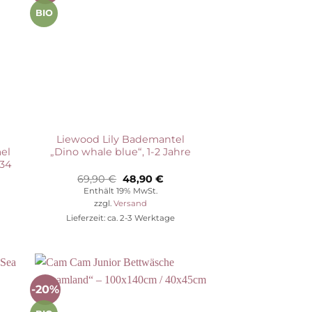
ste
Wunschliste
BIO
Liewood Lily Bademantel
el
„Dino whale blue“, 1-2 Jahre
-34
her
eller
Ursprünglicher
Aktueller
69,90
€
48,90
€
s
Preis
Preis
Enthält 19% MwSt.
war:
ist:
zzgl.
Versand
0 €.
69,90 €
48,90 €.
Lieferzeit: ca. 2-3 Werktage
-20%
Auf die
ste
Wunschliste