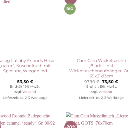
Wunschliste
Wunschli
BIO
aileg Lullaby Friends Hase
Cam Cam Wickeltasche
„natur“, Kuscheltuch mit
„Black“, inkl.
Spieluhr, Wiegenlied
Wickeltaschenaufhänger, O
39x31x13cm
Ursprünglic
Aktu
53,50
€
97,90
€
73,50
€
Preis
Prei
Enthält 19% MwSt.
Enthält 19% MwSt.
war:
ist:
zzgl.
Versand
zzgl.
Versand
97,90 €
73,5
Lieferzeit: ca. 2-3 Werktage
Lieferzeit: ca. 2-3 Werktage
%
-20%