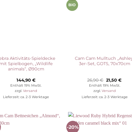
BIO
ebra Aktivitäts-Spieldecke
Cam Cam Mulltuch „Ashley
mit Spielbogen, „Wildlife
3er-Set, GOTS, 70x70cm
animals“, Ø90cm
Ursprünglic
Aktu
144,90
€
26,90
€
21,50
€
Preis
Preis
Enthält 19% MwSt.
Enthält 19% MwSt.
war:
ist:
zzgl.
Versand
zzgl.
Versand
26,90 €
21,50
Lieferzeit: ca. 2-3 Werktage
Lieferzeit: ca. 2-3 Werktage
%
-20%
Auf die
Auf die