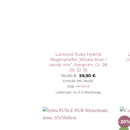
Liewood Ruby Hybrid
Regenstiefel „Whale blue /
„S
sandy mix“, Neopren, Gr. 28,
29, 32-35
Ursprünglicher
Aktueller
74,90
€
59,90
€
Preis
Preis
Enthält 19% MwSt.
war:
ist:
zzgl.
Versand
74,90 €
59,90 €.
Lieferzeit: ca. 2-3 Werktage
-20
Auf die
Wunschliste