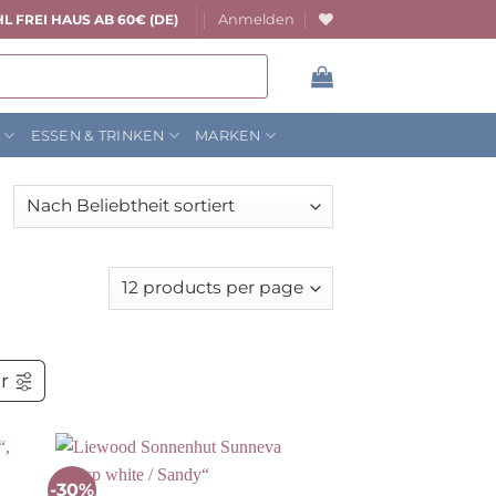
Anmelden
L FREI HAUS AB 60€ (DE)
N
ESSEN & TRINKEN
MARKEN
er
-30%
Auf die