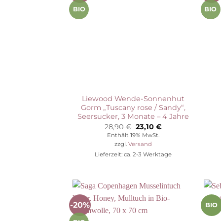
Wunschliste
BIO
BIO
Liewood Wende-Sonnenhut
Gorm „Tuscany rose / Sandy“,
Seersucker, 3 Monate – 4 Jahre
Ursprünglicher
Aktueller
28,90
€
23,10
€
Preis
Preis
Enthält 19% MwSt.
war:
ist:
zzgl.
Versand
28,90 €
23,10 €.
Lieferzeit: ca. 2-3 Werktage
-20%
BIO
Auf die
Wunschliste