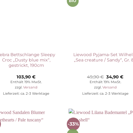
BIO
ebra Bettschlange Sleepy
Liewood Pyjama-Set Wilhe
Croc „Dusty blue mix“,
„Sea creature / Sandy“, Gr. 
gestrickt, 190cm
Ursprünglic
Aktu
103,90
€
49,90
€
34,90
€
Preis
Prei
Enthält 19% MwSt.
Enthält 19% MwSt.
war:
ist:
zzgl.
Versand
zzgl.
Versand
49,90 €
34,9
Lieferzeit: ca. 2-3 Werktage
Lieferzeit: ca. 2-3 Werktage
-33%
Auf die
Auf die
Wunschliste
Wunschli