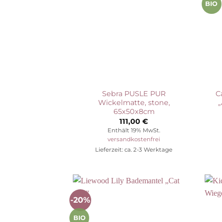
BIO
Sebra PUSLE PUR
C
Wickelmatte, stone,
„
65x50x8cm
111,00
€
Enthält 19% MwSt.
versandkostenfrei
Lieferzeit: ca. 2-3 Werktage
-20%
Auf die
Wunschliste
BIO