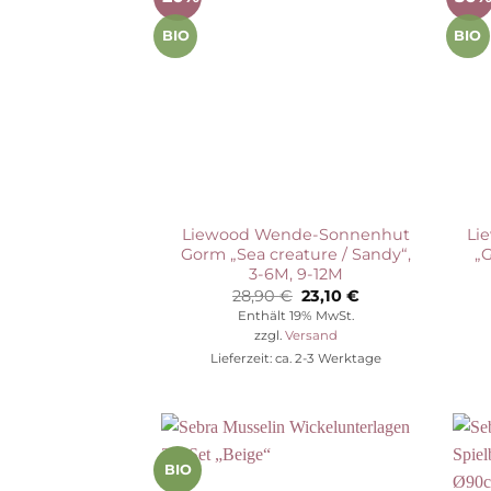
Auf die
Wunschliste
BIO
BIO
Liewood Wende-Sonnenhut
Li
Gorm „Sea creature / Sandy“,
„
3-6M, 9-12M
Ursprünglicher
Aktueller
28,90
€
23,10
€
Preis
Preis
Enthält 19% MwSt.
war:
ist:
zzgl.
Versand
28,90 €
23,10 €.
Lieferzeit: ca. 2-3 Werktage
BIO
Auf die
Wunschliste