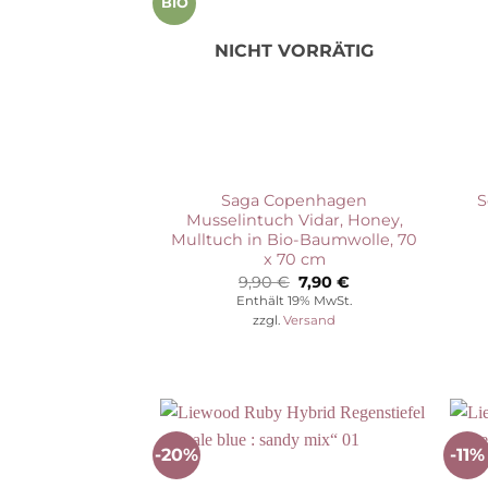
BIO
NICHT VORRÄTIG
Saga Copenhagen
S
Musselintuch Vidar, Honey,
Mulltuch in Bio-Baumwolle, 70
x 70 cm
Ursprünglicher
Aktueller
9,90
€
7,90
€
Preis
Preis
Enthält 19% MwSt.
war:
ist:
zzgl.
Versand
9,90 €
7,90 €.
-20%
-11%
Auf die
Wunschliste