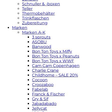
Schnuller & -boxen
Teller
Thermobehälter
Trinkflaschen
Zubereitung
Marken
Marken A-K
3 sprouts
ASOBU
Banwood
Bon Ton Toys x Miffy
Bon Ton Toys x Peanuts
Bon Ton Toys x WWF
Cam Cam Copenhagen
Charlie Crane
Childhome – SALE 20%
Cocoon
Croozaboo
Fabelab
Franck & Fischer
Gry & Sif
Jabadabado
Jellycat