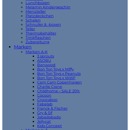
Lunchboxen
Melamin Kindergeschirr
Menüteller
Platzdeckchen
Schalen
Schnuller & -boxen
Teller
Thermobehälter
Trinkflaschen
Zubereitung
Marken
Marken A-K
3 sprouts
ASOBU
Banwood
Bon Ton Toys x Miffy
Bon Ton Toys x Peanuts
Bon Ton Toys x WWF
Cam Cam Copenhagen
Charlie Crane
Childhome – SALE 20%
Cocoon
Croozaboo
Fabelab
Franck & Fischer
Gry & Sif
Jabadabado
Jellycat
Kids Concept