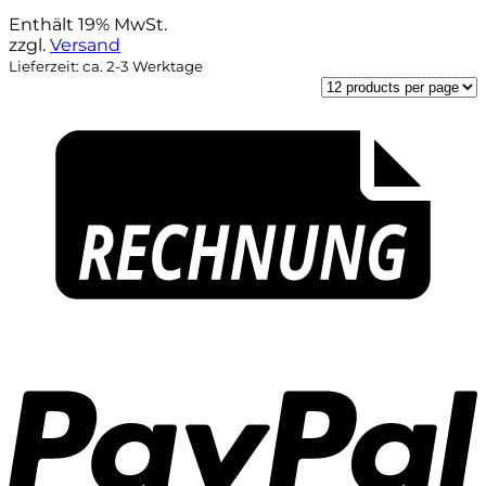
Preis
Preis
Enthält 19% MwSt.
war:
ist:
zzgl.
Versand
29,90 €
20,90 €.
Lieferzeit: ca. 2-3 Werktage
P