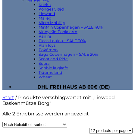
Marken K-Z
Koeka
Konges Sløjd
Liewood
Maileg
Micro Mobility
MinMin Copenhagen – SALE 40%
Moby Kid Poolalarm
Panini
Picca Loulou – SALE 30%
PlanToys
Pokémon
Saga Copenhagen – SALE 20%
Scoot and Ride
Sebra
Sophie la girafe
Träumeland
Wheat
DHL FREI HAUS AB 60€ (DE)
Start
/
Produkte verschlagwortet mit „Liewood
Baskenmütze Borg“
Nach
Alle 2 Ergebnisse werden angezeigt
Beliebtheit
sortiert