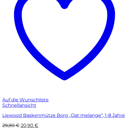
Auf die Wunschliste
Schnellansicht
Liewood Baskenmütze Borg „Oat melange“, 1-8 Jahre
Ursprünglicher
Aktueller
29,90
€
20,90
€