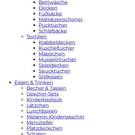
Bettwäsche
Decken
Fußsäcke
Matratzenschoner
Pucktücher
Schlafsäcke
Textilien
Krabbeldecken
Kuscheltücher
Mäppchen
Musselintücher
Spieldecken
Spucktücher
Stillkissen
Essen & Trinken
Becher & Tassen
Geschirr-Sets
Kinderbesteck
Lätzchen
Lunchboxen
Melamin Kindergeschirr
Menüteller
Platzdeckchen
Schalen