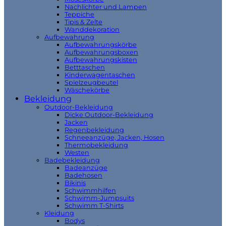
Nachlichter und Lampen
Teppiche
Tipis & Zelte
Wanddekoration
Aufbewahrung
Aufbewahrungskörbe
Aufbewahrungsboxen
Aufbewahrungskisten
Betttaschen
Kinderwagentaschen
Spielzeugbeutel
Wäschekörbe
Bekleidung
Outdoor-Bekleidung
Dicke Outdoor-Bekleidung
Jacken
Regenbekleidung
Schneeanzüge, Jacken, Hosen
Thermobekleidung
Westen
Badebekleidung
Badeanzüge
Badehosen
Bikinis
Schwimmhilfen
Schwimm-Jumpsuits
Schwimm T-Shirts
Kleidung
Bodys