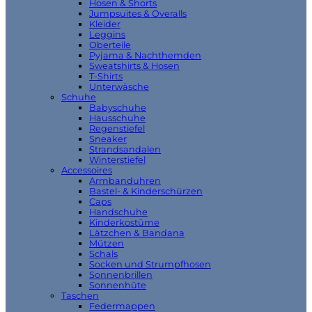
Hosen & Shorts
Jumpsuites & Overalls
Kleider
Leggins
Oberteile
Pyjama & Nachthemden
Sweatshirts & Hosen
T-Shirts
Unterwäsche
Schuhe
Babyschuhe
Hausschuhe
Regenstiefel
Sneaker
Strandsandalen
Winterstiefel
Accessoires
Armbanduhren
Bastel- & Kinderschürzen
Caps
Handschuhe
Kinderkostüme
Lätzchen & Bandana
Mützen
Schals
Socken und Strumpfhosen
Sonnenbrillen
Sonnenhüte
Taschen
Federmappen