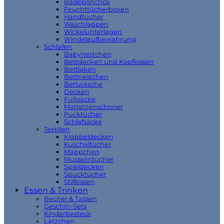
Badeponchos
Feuchttücherboxen
Handtücher
Waschlappen
Wickelunterlagen
Windelaufbewahrung
Schlafen
Babynestchen
Bettdecken und Kopfkissen
Bettlaken
Bettnestchen
Bettwäsche
Decken
Fußsäcke
Matratzenschoner
Pucktücher
Schlafsäcke
Textilien
Krabbeldecken
Kuscheltücher
Mäppchen
Musselintücher
Spieldecken
Spucktücher
Stillkissen
Essen & Trinken
Becher & Tassen
Geschirr-Sets
Kinderbesteck
Lätzchen