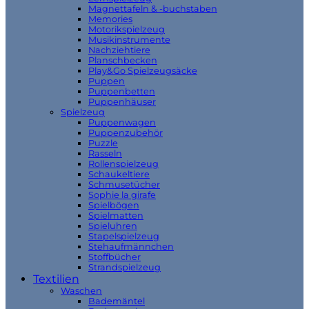
Magnettafeln & -buchstaben
Memories
Motorikspielzeug
Musikinstrumente
Nachziehtiere
Planschbecken
Play&Go Spielzeugsäcke
Puppen
Puppenbetten
Puppenhäuser
Spielzeug
Puppenwagen
Puppenzubehör
Puzzle
Rasseln
Rollenspielzeug
Schaukeltiere
Schmusetücher
Sophie la girafe
Spielbögen
Spielmatten
Spieluhren
Stapelspielzeug
Stehaufmännchen
Stoffbücher
Strandspielzeug
Textilien
Waschen
Bademäntel