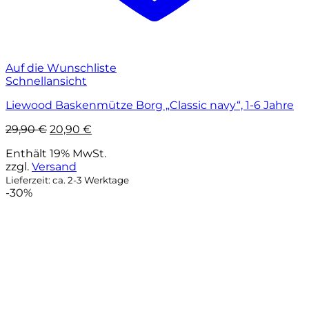
Auf die Wunschliste
Schnellansicht
Liewood Baskenmütze Borg „Classic navy“, 1-6 Jahre
Ursprünglicher
Aktueller
29,90
€
20,90
€
Preis
Preis
Enthält 19% MwSt.
war:
ist:
zzgl.
Versand
29,90 €
20,90 €.
Lieferzeit: ca. 2-3 Werktage
-30%