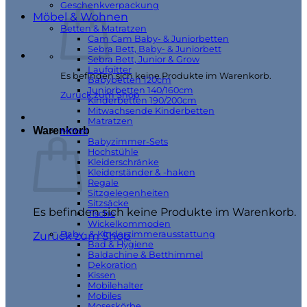
Geschenkverpackung
Möbel & Wohnen
Betten & Matratzen
Cam Cam Baby- & Juniorbetten
Sebra Bett, Baby- & Juniorbett
Sebra Bett, Junior & Grow
Laufgitter
Es befinden sich keine Produkte im Warenkorb.
Babybetten 120cm
Juniorbetten 140/160cm
Zurück zum Shop
Kinderbetten 190/200cm
Mitwachsende Kinderbetten
Matratzen
Warenkorb
Möbel
Babyzimmer-Sets
Hochstühle
Kleiderschränke
Kleiderständer & -haken
Regale
Sitzgelegenheiten
Sitzsäcke
Es befinden sich keine Produkte im Warenkorb.
Tische
Wickelkommoden
Baby- & Kinderzimmerausstattung
Zurück zum Shop
Bad & Hygiene
Baldachine & Betthimmel
Dekoration
Kissen
Mobilehalter
Mobiles
Moseskörbe