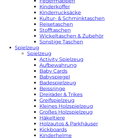
Federmappen
Kinderkoffer
Kinderrucksäcke
Kultur- & Schminktaschen
Reisetaschen
Stofftaschen
Wickeltaschen & Zubehör
Sonstige Taschen
Spielzeug
Spielzeug
Activity Spielzeug
Aufbewahrung
Baby Cards
Babyspiegel
Badespielzeug
Beissringe
Dreiräder & Trikes
Greifspielzeug
Kleines Holzspielzeug
Großes Holzspielzeug
Häkeltiere
Holzautos & Parkhäuser
Kickboards
Kinderhelme