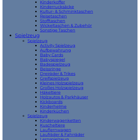
Kinderkoffer
Kinderrucksäcke
Kultur- & Schminktaschen
Reisetaschen
Stofftaschen
Wickeltaschen & Zubehör
Sonstige Taschen
Spielzeug
Spielzeug
Activity Spielzeug
Aufbewahrung
Baby Cards
Babyspiegel
Badespielzeug
Beissringe
Dreiräder & Trikes
Greifspielzeug
Kleines Holzspielzeug
Großes Holzspielzeug
Häkeltiere
Holzautos & Parkhäuser
Kickboards
Kinderhelme
Kinderküchen
Spielzeug
Kinderwagenketten
Kuscheltiere
Lauflernwagen
Laufräder & Fahrräder
Lernspielzeug