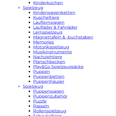
Kinderküchen
Spielzeug
Kinderwagenketten
Kuscheltiere
Lauflernwagen
Laufräder & Fahrräder
Lernspielzeug
Magnettafeln & -buchstaben
Memories
Motorikspielzeug
Musikinstrumente
Nachziehtiere
Planschbecken
Play&Go Spielzeugsäcke
Puppen
Puppenbetten
Puppenhäuser
Spielzeug
Puppenwagen
Puppenzubehör
Puzzle
Rasseln
Rollenspielzeug
Schaukeltiere