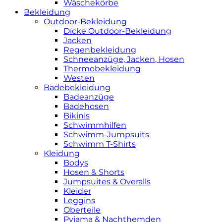
Wäschekörbe
Bekleidung
Outdoor-Bekleidung
Dicke Outdoor-Bekleidung
Jacken
Regenbekleidung
Schneeanzüge, Jacken, Hosen
Thermobekleidung
Westen
Badebekleidung
Badeanzüge
Badehosen
Bikinis
Schwimmhilfen
Schwimm-Jumpsuits
Schwimm T-Shirts
Kleidung
Bodys
Hosen & Shorts
Jumpsuites & Overalls
Kleider
Leggins
Oberteile
Pyjama & Nachthemden