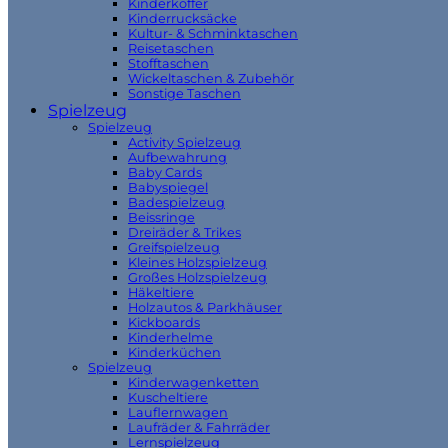
Kinderkoffer
Kinderrucksäcke
Kultur- & Schminktaschen
Reisetaschen
Stofftaschen
Wickeltaschen & Zubehör
Sonstige Taschen
Spielzeug
Spielzeug
Activity Spielzeug
Aufbewahrung
Baby Cards
Babyspiegel
Badespielzeug
Beissringe
Dreiräder & Trikes
Greifspielzeug
Kleines Holzspielzeug
Großes Holzspielzeug
Häkeltiere
Holzautos & Parkhäuser
Kickboards
Kinderhelme
Kinderküchen
Spielzeug
Kinderwagenketten
Kuscheltiere
Lauflernwagen
Laufräder & Fahrräder
Lernspielzeug