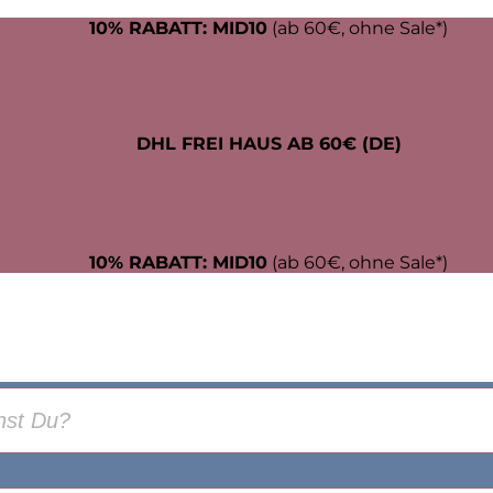
10% RABATT: MID10
(ab 60€, ohne Sale*)
DHL FREI HAUS AB 60€ (DE)
10% RABATT: MID10
(ab 60€, ohne Sale*)