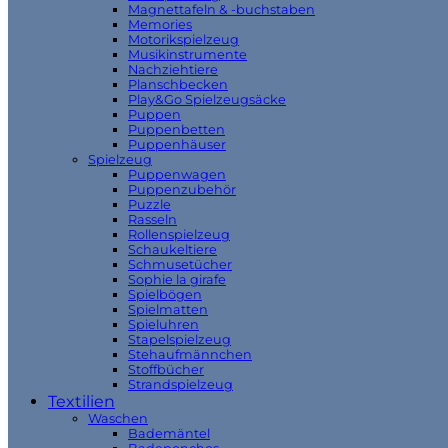
Magnettafeln & -buchstaben
Memories
Motorikspielzeug
Musikinstrumente
Nachziehtiere
Planschbecken
Play&Go Spielzeugsäcke
Puppen
Puppenbetten
Puppenhäuser
Spielzeug
Puppenwagen
Puppenzubehör
Puzzle
Rasseln
Rollenspielzeug
Schaukeltiere
Schmusetücher
Sophie la girafe
Spielbögen
Spielmatten
Spieluhren
Stapelspielzeug
Stehaufmännchen
Stoffbücher
Strandspielzeug
Textilien
Waschen
Bademäntel