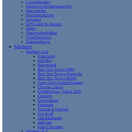
Lunchboxen
Melamin Kindergeschirr
Menüteller
Platzdeckchen
Schalen
Schnuller & -boxen
Teller
Thermobehälter
Trinkflaschen
Zubereitung
Marken
Marken A-K
3 sprouts
ASOBU
Banwood
Bon Ton Toys x Miffy
Bon Ton Toys x Peanuts
Bon Ton Toys x WWF
Cam Cam Copenhagen
Charlie Crane
Childhome – SALE 20%
Cocoon
Croozaboo
Fabelab
Franck & Fischer
Gry & Sif
Jabadabado
Jellycat
Kids Concept
Marken K-Z