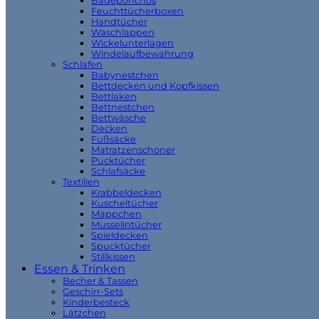
Badeponchos
Feuchttücherboxen
Handtücher
Waschlappen
Wickelunterlagen
Windelaufbewahrung
Schlafen
Babynestchen
Bettdecken und Kopfkissen
Bettlaken
Bettnestchen
Bettwäsche
Decken
Fußsäcke
Matratzenschoner
Pucktücher
Schlafsäcke
Textilien
Krabbeldecken
Kuscheltücher
Mäppchen
Musselintücher
Spieldecken
Spucktücher
Stillkissen
Essen & Trinken
Becher & Tassen
Geschirr-Sets
Kinderbesteck
Lätzchen