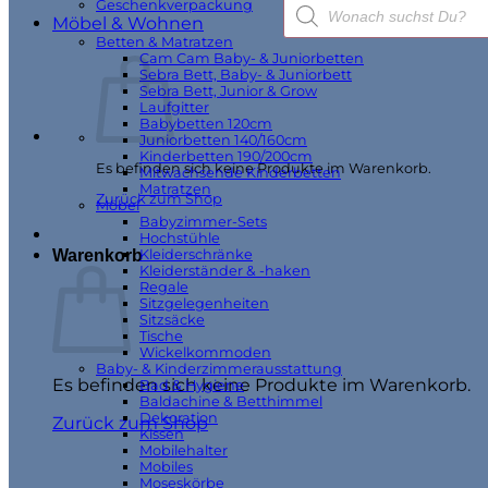
Products
Geschenkverpackung
search
Möbel & Wohnen
Betten & Matratzen
Cam Cam Baby- & Juniorbetten
Sebra Bett, Baby- & Juniorbett
Sebra Bett, Junior & Grow
Laufgitter
Babybetten 120cm
Juniorbetten 140/160cm
Kinderbetten 190/200cm
Es befinden sich keine Produkte im Warenkorb.
Mitwachsende Kinderbetten
Matratzen
Zurück zum Shop
Möbel
Babyzimmer-Sets
Hochstühle
Warenkorb
Kleiderschränke
Kleiderständer & -haken
Regale
Sitzgelegenheiten
Sitzsäcke
Tische
Wickelkommoden
Baby- & Kinderzimmerausstattung
Es befinden sich keine Produkte im Warenkorb.
Bad & Hygiene
Baldachine & Betthimmel
Dekoration
Zurück zum Shop
Kissen
Mobilehalter
Mobiles
Moseskörbe