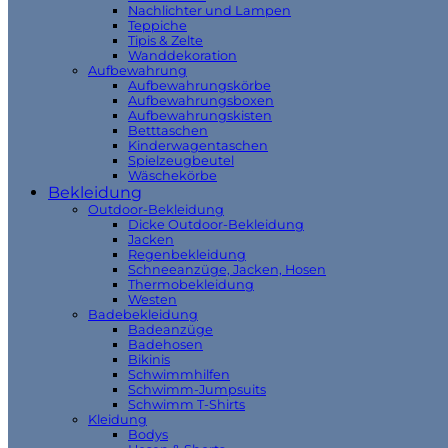
Nachlichter und Lampen
Teppiche
Tipis & Zelte
Wanddekoration
Aufbewahrung
Aufbewahrungskörbe
Aufbewahrungsboxen
Aufbewahrungskisten
Betttaschen
Kinderwagentaschen
Spielzeugbeutel
Wäschekörbe
Bekleidung
Outdoor-Bekleidung
Dicke Outdoor-Bekleidung
Jacken
Regenbekleidung
Schneeanzüge, Jacken, Hosen
Thermobekleidung
Westen
Badebekleidung
Badeanzüge
Badehosen
Bikinis
Schwimmhilfen
Schwimm-Jumpsuits
Schwimm T-Shirts
Kleidung
Bodys