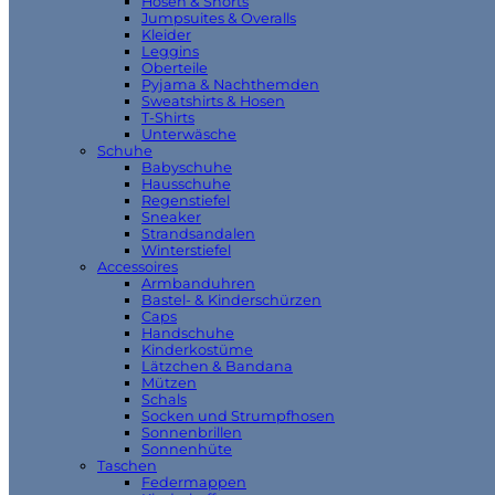
Hosen & Shorts
Jumpsuites & Overalls
Kleider
Leggins
Oberteile
Pyjama & Nachthemden
Sweatshirts & Hosen
T-Shirts
Unterwäsche
Schuhe
Babyschuhe
Hausschuhe
Regenstiefel
Sneaker
Strandsandalen
Winterstiefel
Accessoires
Armbanduhren
Bastel- & Kinderschürzen
Caps
Handschuhe
Kinderkostüme
Lätzchen & Bandana
Mützen
Schals
Socken und Strumpfhosen
Sonnenbrillen
Sonnenhüte
Taschen
Federmappen