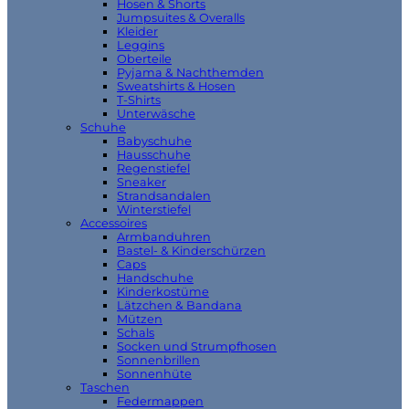
Hosen & Shorts
Jumpsuites & Overalls
Kleider
Leggins
Oberteile
Pyjama & Nachthemden
Sweatshirts & Hosen
T-Shirts
Unterwäsche
Schuhe
Babyschuhe
Hausschuhe
Regenstiefel
Sneaker
Strandsandalen
Winterstiefel
Accessoires
Armbanduhren
Bastel- & Kinderschürzen
Caps
Handschuhe
Kinderkostüme
Lätzchen & Bandana
Mützen
Schals
Socken und Strumpfhosen
Sonnenbrillen
Sonnenhüte
Taschen
Federmappen