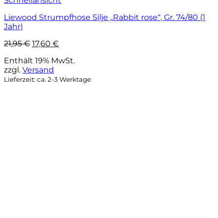
Schnellansicht
Liewood Strumpfhose Silje „Rabbit rose“, Gr. 74/80 (1
Jahr)
Ursprünglicher
Aktueller
21,95
€
17,60
€
Preis
Preis
Enthält 19% MwSt.
war:
ist:
zzgl.
Versand
21,95 €
17,60 €.
Lieferzeit: ca. 2-3 Werktage