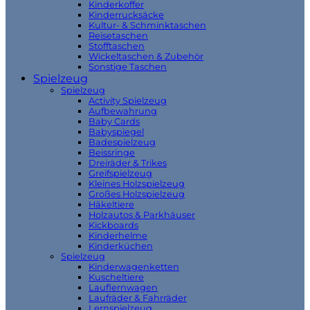
Kinderkoffer
Kinderrucksäcke
Kultur- & Schminktaschen
Reisetaschen
Stofftaschen
Wickeltaschen & Zubehör
Sonstige Taschen
Spielzeug
Spielzeug
Activity Spielzeug
Aufbewahrung
Baby Cards
Babyspiegel
Badespielzeug
Beissringe
Dreiräder & Trikes
Greifspielzeug
Kleines Holzspielzeug
Großes Holzspielzeug
Häkeltiere
Holzautos & Parkhäuser
Kickboards
Kinderhelme
Kinderküchen
Spielzeug
Kinderwagenketten
Kuscheltiere
Lauflernwagen
Laufräder & Fahrräder
Lernspielzeug