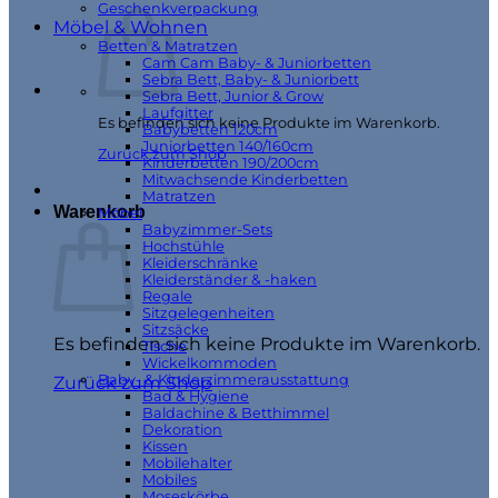
Geschenkverpackung
Möbel & Wohnen
Betten & Matratzen
Cam Cam Baby- & Juniorbetten
Sebra Bett, Baby- & Juniorbett
Sebra Bett, Junior & Grow
Laufgitter
Es befinden sich keine Produkte im Warenkorb.
Babybetten 120cm
Juniorbetten 140/160cm
Zurück zum Shop
Kinderbetten 190/200cm
Mitwachsende Kinderbetten
Matratzen
Warenkorb
Möbel
Babyzimmer-Sets
Hochstühle
Kleiderschränke
Kleiderständer & -haken
Regale
Sitzgelegenheiten
Sitzsäcke
Es befinden sich keine Produkte im Warenkorb.
Tische
Wickelkommoden
Baby- & Kinderzimmerausstattung
Zurück zum Shop
Bad & Hygiene
Baldachine & Betthimmel
Dekoration
Kissen
Mobilehalter
Mobiles
Moseskörbe