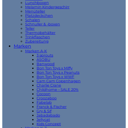
Lunchboxen
Melamin Kindergeschirr
Menüteller
Platzdeckchen
Schalen
Schnuller & -boxen
Teller
Thermobehälter
Trinkflaschen
Zubereitung
Marken
Marken A-K
3 sprouts
ASOBU
Banwood
Bon Ton Toys x Miffy
Bon Ton Toys x Peanuts
Bon Ton Toys x WWF
Cam Cam Copenhagen
Charlie Crane
Childhome – SALE 20%
Cocoon
Croozaboo
Fabelab
Franck & Fischer
Gry & Sif
Jabadabado
Jellycat
Kids Concept