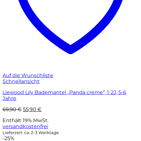
Auf die Wunschliste
Schnellansicht
Liewood Lily Bademantel „Panda creme“, 1-2J, 5-6
Jahre
Ursprünglicher
Aktueller
69,90
€
55,90
€
Preis
Preis
Enthält 19% MwSt.
war:
ist:
versandkostenfrei
69,90 €
55,90 €.
Lieferzeit: ca. 2-3 Werktage
-25%