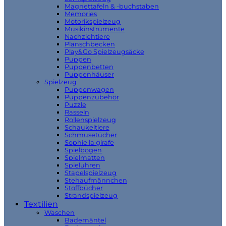
Magnettafeln & -buchstaben
Memories
Motorikspielzeug
Musikinstrumente
Nachziehtiere
Planschbecken
Play&Go Spielzeugsäcke
Puppen
Puppenbetten
Puppenhäuser
Spielzeug
Puppenwagen
Puppenzubehör
Puzzle
Rasseln
Rollenspielzeug
Schaukeltiere
Schmusetücher
Sophie la girafe
Spielbögen
Spielmatten
Spieluhren
Stapelspielzeug
Stehaufmännchen
Stoffbücher
Strandspielzeug
Textilien
Waschen
Bademäntel