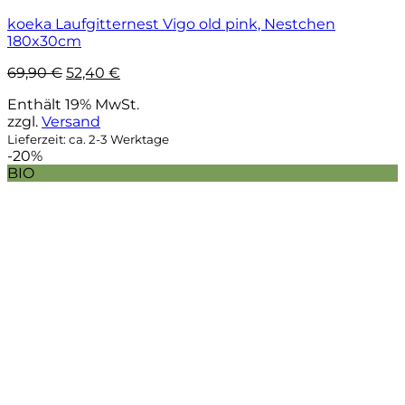
koeka Laufgitternest Vigo old pink, Nestchen
180x30cm
Ursprünglicher
Aktueller
69,90
€
52,40
€
Preis
Preis
Enthält 19% MwSt.
war:
ist:
zzgl.
Versand
69,90 €
52,40 €.
Lieferzeit: ca. 2-3 Werktage
-20%
BIO