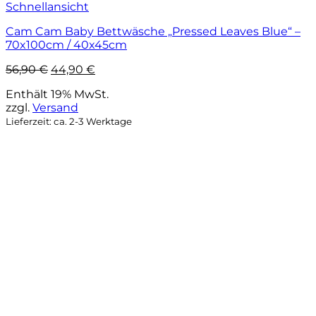
Schnellansicht
Cam Cam Baby Bettwäsche „Pressed Leaves Blue“ –
70x100cm / 40x45cm
Ursprünglicher
Aktueller
56,90
€
44,90
€
Preis
Preis
Enthält 19% MwSt.
war:
ist:
zzgl.
Versand
56,90 €
44,90 €.
Lieferzeit: ca. 2-3 Werktage