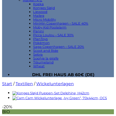
Marken K-Z
Koeka
Konges Sløjd
Liewood
Maileg
Micro Mobility
MinMin Copenhagen – SALE 40%
Moby Kid Poolalarm
Panini
Picca Loulou – SALE 30%
PlanToys
Pokémon
Saga Copenhagen – SALE 20%
Scoot and Ride
Sebra
Sophie la girafe
Träumeland
Wheat
DHL FREI HAUS AB 60€ (DE)
Start
/
Textilien
/
Wickelunterlagen
-20%
BIO