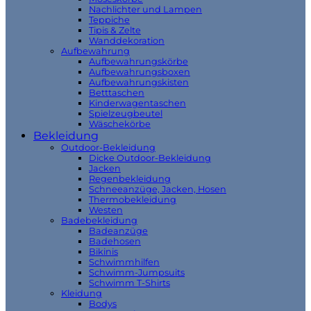
Nachlichter und Lampen
Teppiche
Tipis & Zelte
Wanddekoration
Aufbewahrung
Aufbewahrungskörbe
Aufbewahrungsboxen
Aufbewahrungskisten
Betttaschen
Kinderwagentaschen
Spielzeugbeutel
Wäschekörbe
Bekleidung
Outdoor-Bekleidung
Dicke Outdoor-Bekleidung
Jacken
Regenbekleidung
Schneeanzüge, Jacken, Hosen
Thermobekleidung
Westen
Badebekleidung
Badeanzüge
Badehosen
Bikinis
Schwimmhilfen
Schwimm-Jumpsuits
Schwimm T-Shirts
Kleidung
Bodys