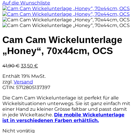
Auf die Wunschliste
Cam Cam Wickelunterlage
„Honey“, 70x44cm, OCS
Ursprünglicher
Aktueller
41,90
€
33,50
€
Preis
Preis
Enthält 19% MwSt.
war:
ist:
zzgl.
Versand
41,90 €
33,50 €.
GTIN: 5712805137397
Die Cam Cam Wickelunterlage ist perfekt für alle
Wickelsituationen unterwegs. Sie ist ganz einfach mit
einer Hand zu kleiner Grösse faltbar und passt damit
in jede Wickeltasche.
Die mobile Wickelunterlage
ist in verschiedenen Farben erhältlich.
Nicht vorrätig