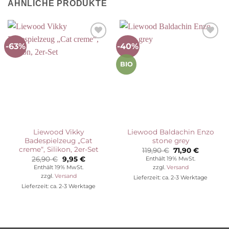
ÄHNLICHE PRODUKTE
-63%
-40%
Auf die
Auf die
Wunschliste
Wunschliste
BIO
Liewood Vikky
Liewood Baldachin Enzo
Badespielzeug „Cat
stone grey
creme“, Silikon, 2er-Set
Ursprünglicher
Aktuelle
119,90
€
71,90
€
Preis
Preis
Ursprünglicher
Aktueller
26,90
€
9,95
€
Enthält 19% MwSt.
war:
ist:
Preis
Preis
Enthält 19% MwSt.
zzgl.
Versand
119,90 €
71,90 €.
war:
ist:
zzgl.
Versand
Lieferzeit: ca. 2-3 Werktage
26,90 €
9,95 €.
Lieferzeit: ca. 2-3 Werktage