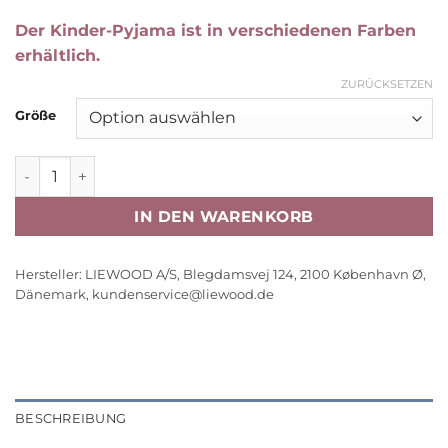
Der Kinder-Pyjama ist in verschiedenen Farben
erhältlich.
ZURÜCKSETZEN
Größe
Liewood Ilford Pyjama-Set „Tuscany rose“, Gr. 86, 116 Me
IN DEN WARENKORB
Hersteller:
LIEWOOD A/S, Blegdamsvej 124, 2100 København Ø,
Dänemark,
kundenservice@liewood.de
BESCHREIBUNG