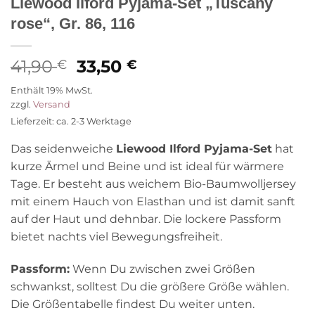
Liewood Ilford Pyjama-Set „Tuscany
rose“, Gr. 86, 116
Ursprünglicher
Aktueller
41,90
33,50
€
€
Preis
Preis
Enthält 19% MwSt.
war:
ist:
zzgl.
Versand
41,90 €
33,50 €.
Lieferzeit: ca. 2-3 Werktage
Das seidenweiche
Liewood Ilford Pyjama-Set
hat
kurze Ärmel und Beine und ist ideal für wärmere
Tage. Er besteht aus weichem Bio-Baumwolljersey
mit einem Hauch von Elasthan und ist damit sanft
auf der Haut und dehnbar. Die lockere Passform
bietet nachts viel Bewegungsfreiheit.
Passform:
Wenn Du zwischen zwei Größen
schwankst, solltest Du die größere Größe wählen.
Die Größentabelle findest Du weiter unten.