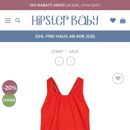
Zum
10% RABATT: MID10
(ab 60€, ohne Sale*)
Inhalt
springen
DHL FREI HAUS AB 60€ (DE)
START
/
SALE
-20%
Auf die
Wunschliste
UV40