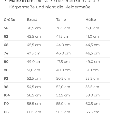
Maße in cm:
Die Maße beziehen sich auf die
Körpermaße und nicht die Kleidermaße.
Größe
Brust
Taille
Hüfte
56
38,5 cm
38,5 cm
37,0 cm
62
42,5 cm
41,5 cm
41,0 cm
68
45,5 cm
44,0 cm
44,5 cm
74
47,5 cm
46,0 cm
46,5 cm
80
49,0 cm
47,5 cm
49,0 cm
86
51,0 cm
49,0 cm
51,0 cm
92
52,5 cm
50,5 cm
53,5 cm
98
54,5 cm
52,0 cm
55,5 cm
104
56,5 cm
53,5 cm
58,0 cm
110
58,5 cm
55,0 cm
60,5 cm
116
60,5 cm
56,5 cm
63,5 cm