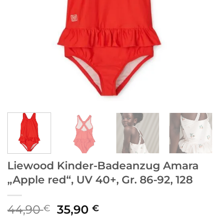
Liewood Kinder-Badeanzug Amara
„Apple red“, UV 40+, Gr. 86-92, 128
Ursprünglicher
Aktueller
44,90
35,90
€
€