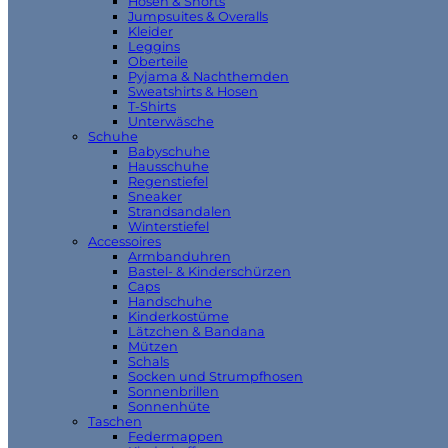
Hosen & Shorts
Jumpsuites & Overalls
Kleider
Leggins
Oberteile
Pyjama & Nachthemden
Sweatshirts & Hosen
T-Shirts
Unterwäsche
Schuhe
Babyschuhe
Hausschuhe
Regenstiefel
Sneaker
Strandsandalen
Winterstiefel
Accessoires
Armbanduhren
Bastel- & Kinderschürzen
Caps
Handschuhe
Kinderkostüme
Lätzchen & Bandana
Mützen
Schals
Socken und Strumpfhosen
Sonnenbrillen
Sonnenhüte
Taschen
Federmappen