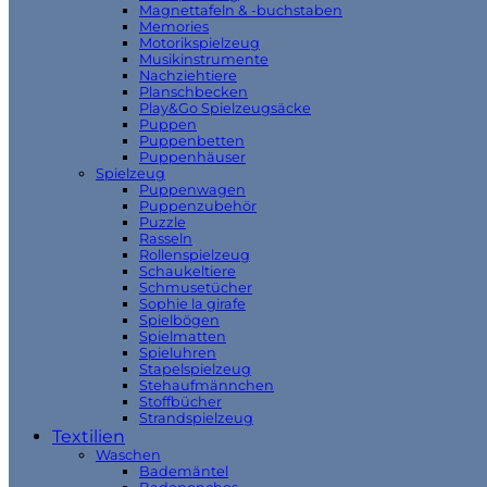
Magnettafeln & -buchstaben
Memories
Motorikspielzeug
Musikinstrumente
Nachziehtiere
Planschbecken
Play&Go Spielzeugsäcke
Puppen
Puppenbetten
Puppenhäuser
Spielzeug
Puppenwagen
Puppenzubehör
Puzzle
Rasseln
Rollenspielzeug
Schaukeltiere
Schmusetücher
Sophie la girafe
Spielbögen
Spielmatten
Spieluhren
Stapelspielzeug
Stehaufmännchen
Stoffbücher
Strandspielzeug
Textilien
Waschen
Bademäntel