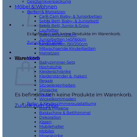
Geschenkverpackung
Möbel & Wohnen
Betten & Matratzen
Cam Cam Baby- & Juniorbetten
Sebra Bett, Baby- & Juniorbett
Sebra Bett, Junior & Grow
Laufgitter
Es befinden sich keine Produkte im Warenkorb.
Babybetten 120cm
Juniorbetten 140/160cm
Zurück zum Shop
Kinderbetten 190/200cm
Mitwachsende Kinderbetten
Matratzen
Möbel
Warenkorb
Babyzimmer-Sets
Hochstühle
Kleiderschränke
Kleiderständer & -haken
Regale
Sitzgelegenheiten
Sitzsäcke
Es befinden sich keine Produkte im Warenkorb.
Tische
Wickelkommoden
Baby- & Kinderzimmerausstattung
Zurück zum Shop
Bad & Hygiene
Baldachine & Betthimmel
Dekoration
Kissen
Mobilehalter
Mobiles
Moseskörbe