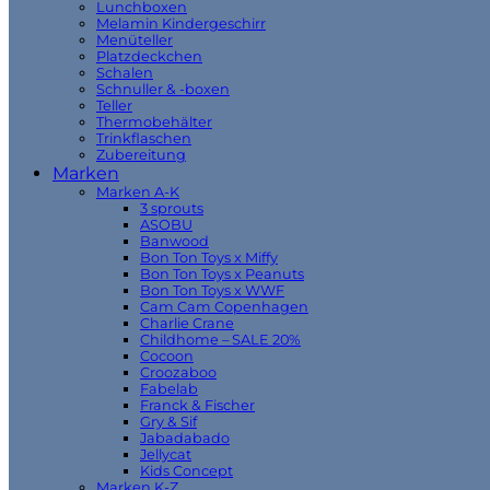
Lunchboxen
Melamin Kindergeschirr
Menüteller
Platzdeckchen
Schalen
Schnuller & -boxen
Teller
Thermobehälter
Trinkflaschen
Zubereitung
Marken
Marken A-K
3 sprouts
ASOBU
Banwood
Bon Ton Toys x Miffy
Bon Ton Toys x Peanuts
Bon Ton Toys x WWF
Cam Cam Copenhagen
Charlie Crane
Childhome – SALE 20%
Cocoon
Croozaboo
Fabelab
Franck & Fischer
Gry & Sif
Jabadabado
Jellycat
Kids Concept
Marken K-Z