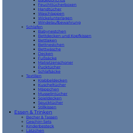
Badeponchos
Feuchttücherboxen
Handtücher
Waschlappen
Wickelunterlagen
Windelaufbewahrung
Schlafen
Babynestchen
Bettdecken und Kopfkissen
Bettlaken
Bettnestchen
Bettwäsche
Decken
Fußsäcke
Matratzenschoner
Pucktücher
Schlafsäcke
Textilien
Krabbeldecken
Kuscheltücher
Mäppchen
Musselintücher
Spieldecken
Spucktücher
Stillkissen
Essen & Trinken
Becher & Tassen
Geschirr-Sets
Kinderbesteck
Lätzchen