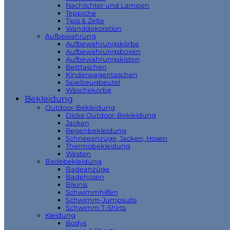
Nachlichter und Lampen
Teppiche
Tipis & Zelte
Wanddekoration
Aufbewahrung
Aufbewahrungskörbe
Aufbewahrungsboxen
Aufbewahrungskisten
Betttaschen
Kinderwagentaschen
Spielzeugbeutel
Wäschekörbe
Bekleidung
Outdoor-Bekleidung
Dicke Outdoor-Bekleidung
Jacken
Regenbekleidung
Schneeanzüge, Jacken, Hosen
Thermobekleidung
Westen
Badebekleidung
Badeanzüge
Badehosen
Bikinis
Schwimmhilfen
Schwimm-Jumpsuits
Schwimm T-Shirts
Kleidung
Bodys