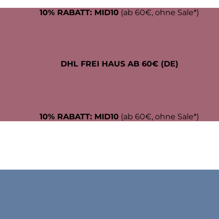
10% RABATT: MID10
(ab 60€, ohne Sale*)
DHL FREI HAUS AB 60€ (DE)
10% RABATT: MID10
(ab 60€, ohne Sale*)