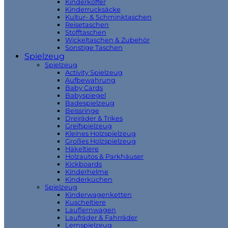
Kinderkoffer
Kinderrucksäcke
Kultur- & Schminktaschen
Reisetaschen
Stofftaschen
Wickeltaschen & Zubehör
Sonstige Taschen
Spielzeug
Spielzeug
Activity Spielzeug
Aufbewahrung
Baby Cards
Babyspiegel
Badespielzeug
Beissringe
Dreiräder & Trikes
Greifspielzeug
Kleines Holzspielzeug
Großes Holzspielzeug
Häkeltiere
Holzautos & Parkhäuser
Kickboards
Kinderhelme
Kinderküchen
Spielzeug
Kinderwagenketten
Kuscheltiere
Lauflernwagen
Laufräder & Fahrräder
Lernspielzeug