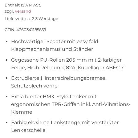
Preis
Preis
Enthält 19% MwSt.
war:
ist:
zzgl.
Versand
94,90 €
75,50 €.
Lieferzeit: ca. 2-3 Werktage
GTIN: 4260341185859
Hochwertiger Scooter mit easy fold
Klappmechanismus und Ständer
Gegossene PU-Rollen 205 mm mit 2-farbiger
Felge, High Rebound, 82A, Kugellager ABEC 7
Extrudierte Hinterradreibungsbremse,
Schutzblech vorne
Extra breiter BMX-Style Lenker mit
ergonomischen TPR-Griffen inkl. Anti-Vibrations-
Klemme
Farbig eloxierte Lenkstange mit verstärkter
Lenkerschelle