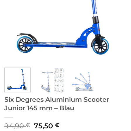
Six Degrees Aluminium Scooter
Junior 145 mm – Blau
Ursprünglicher
Aktueller
94,90
75,50
€
€