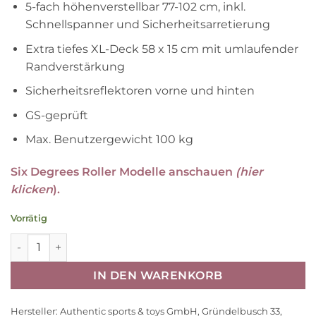
5-fach höhenverstellbar 77-102 cm, inkl.
Schnellspanner und Sicherheitsarretierung
Extra tiefes XL-Deck 58 x 15 cm mit umlaufender
Randverstärkung
Sicherheitsreflektoren vorne und hinten
GS-geprüft
Max. Benutzergewicht 100 kg
Six Degrees Roller Modelle anschauen
(hier
klicken
).
Vorrätig
Six Degrees Aluminium Scooter Junior 145 mm – Blau Men
IN DEN WARENKORB
Hersteller:
Authentic sports & toys GmbH, Gründelbusch 33,